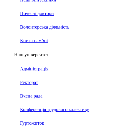
Почесні доктори
Волонтерська діяльність
Книга пам’яті
Наш університет
Адміністрація
Ректорат
Вчена рада
Конференція трудового колективу
Гуртожиток