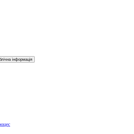
блічна інформація
роцес