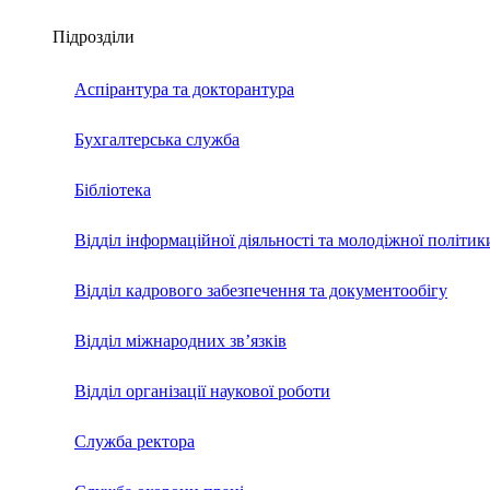
Підрозділи
Аспірантура та докторантура
Бухгалтерська служба
Бібліотека
Відділ інформаційної діяльності та молодіжної політик
Відділ кадрового забезпечення та документообігу
Відділ міжнародних зв’язків
Відділ організації наукової роботи
Служба ректора