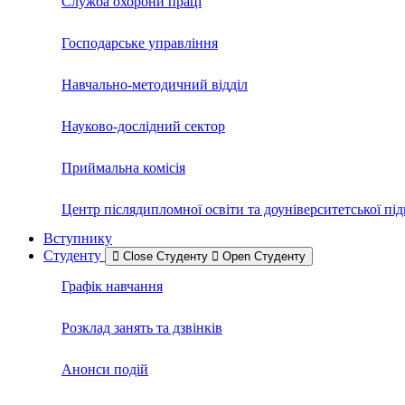
Служба охорони праці
Господарське управління
Навчально-методичний відділ
Науково-дослідний сектор
Приймальна комісія
Центр післядипломної освіти та доуніверситетської пі
Вступнику
Студенту
Close Студенту
Open Студенту
Графік навчання
Розклад занять та дзвінків
Анонси подій