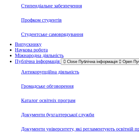
Стипендіальне забезпечення
Профком студентів
Студентське самоврядування
Випускнику
Наукова робота
Міжнародна діяльність
Публічна інформація
Close Публічна інформація
Open Пу
Антикорупційна діяльність
Громадське обговорення
Каталог освітніх програм
Документи бухгалтерської служби
Документи університету, які регламентують освітній п