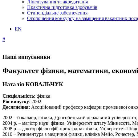
Ліцензування та акредитація
Практична підготовка здобувачів
Стипендіальне забезпечення
Оголошення конкурсу на заміщення вакантних пос
EN
Наші випускники
Факультет фізики, математики, економік
Наталія КОВАЛЬЧУК
Спеціальність:
фізика
Рік випуску
: 2002
Досягнення
: Асоційований професор кафедри променевої онколо
2002 – бакалавр, фізика, Дрогобицький державний університет,
2004 р. – магістр наук, фізика, Університет штату Міннесота, 
2008 р. – доктор філософії, прикладна фізика, Університет Пів
2010 – Резидентура з медичної фізики, клініка Мейо, Рочестер,