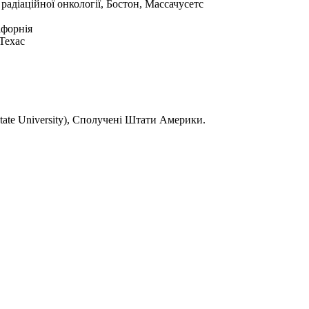
радіаційної онкології, Бостон, Массачусетс
іфорнія
Техас
ate University
),
Сполучені Штати Америки.