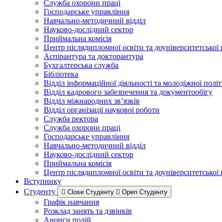
Служба охорони праці
Господарське управління
Навчально-методичний відділ
Науково-дослідний сектор
Приймальна комісія
Центр післядипломної освіти та доуніверситетської
Аспірантура та докторантура
Бухгалтерська служба
Бібліотека
Відділ інформаційної діяльності та молодіжної полі
Відділ кадрового забезпечення та документообігу
Відділ міжнародних зв’язків
Відділ організації наукової роботи
Служба ректора
Служба охорони праці
Господарське управління
Навчально-методичний відділ
Науково-дослідний сектор
Приймальна комісія
Центр післядипломної освіти та доуніверситетської
Вступнику
Студенту
Close Студенту
Open Студенту
Графік навчання
Розклад занять та дзвінків
Анонси подій