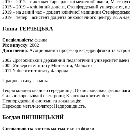
2010 – 2015 – викладач Гарвардської медичної школи, Массачусе
2015 – 2019 – клінічний доцент, Стенфордський університет, ві
2019 – на даний час – доцент клінічної медицини Стенфордськог
2019 – тепер – асистент доцента онкологічного центру ім. Анд
Ганна ТЕРЛЕЦЬКА
Спеціальність:
фізика
Рік випуску
: 2002
Досягнення
:
Асоційований професор кафедри фізики та астроно
2002 Дрогобицький державний педагогічний університет імені
2005 Університет штату Міннесота, Манкато
2011 Університет штату Флорида
Працює в галузі знань:
Теорія конденсованого середовища;
Обчислювальна фізика багат
Сильно корельовані електрони;
Квантова критичність;
Невпорядковані системи та локалізація;
Переходи метал-ізолятор;
Надпровідність.
Богдан ВИННИЦЬКИЙ
Спеціальність:
вчитель математики та фізики