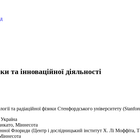
ад
и та інноваційної діяльності
гії та радіаційної фізики Стенфордського університету (Stanfor
 Україна
Манкато, Міннесота
денної Флориди (Центр і дослідницький інститут Х. Лі Моффіта, 
 Міннесота