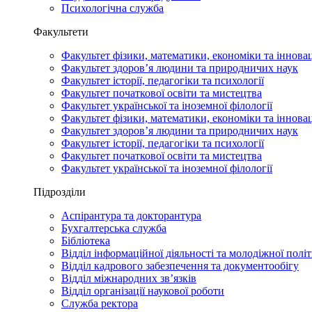
Психологічна служба
Факультети
Факультет фізики, математики, економіки та іннова
Факультет здоров’я людини та природничих наук
Факультет історії, педагогіки та психології
Факультет початкової освіти та мистецтва
Факультет української та іноземної філології
Факультет фізики, математики, економіки та іннова
Факультет здоров’я людини та природничих наук
Факультет історії, педагогіки та психології
Факультет початкової освіти та мистецтва
Факультет української та іноземної філології
Підрозділи
Аспірантура та докторантура
Бухгалтерська служба
Бібліотека
Відділ інформаційної діяльності та молодіжної полі
Відділ кадрового забезпечення та документообігу
Відділ міжнародних зв’язків
Відділ організації наукової роботи
Служба ректора