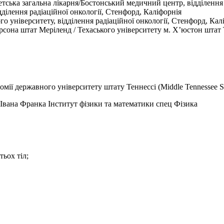
тська загальна лікарня/Бостонський медичний центр, відділення 
дділення радіаційної онкології, Стенфорд, Каліфорнія
о університету, відділення радіаційної онкології, Стенфорд, Кал
ерсона штат Меріленд / Техаського університету м. Х’юстон штат 
мії державного університету штату Теннессі (
Middle Tennessee St
 Івана Франка
Інститут фізики та математики спец Фізика
ьох тіл;