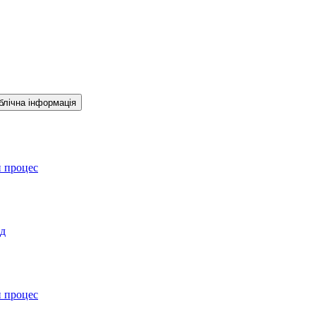
блічна інформація
й процес
ад
й процес