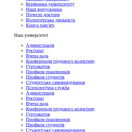
Керівники університету
Наші випускники
Почесні доктори
Волонтерська діяльність
Книга пам’яті
Наш університет
Адміністрація
Ректорат
Вчена рада
Конференція трудового колективу
Гуртожиток
Профком працівників
Профком студентів
Студентське самоврядування
Психологічна служба
Адміністрація
Ректорат
Вчена рада
Конференція трудового колективу
Гуртожиток
Профком працівників
Профком студентів
Студентське самоврядування