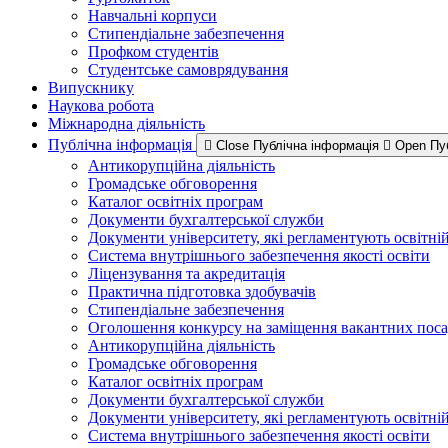
Навчальні корпуси
Стипендіальне забезпечення
Профком студентів
Студентське самоврядування
Випускнику
Наукова робота
Міжнародна діяльність
Публічна інформація
Close Публічна інформація
Open Пу
Антикорупційна діяльність
Громадське обговорення
Каталог освітніх програм
Документи бухгалтерської служби
Документи університету, які регламентують освітні
Система внутрішнього забезпечення якості освіти
Ліцензування та акредитація
Практична підготовка здобувачів
Стипендіальне забезпечення
Оголошення конкурсу на заміщення вакантних пос
Антикорупційна діяльність
Громадське обговорення
Каталог освітніх програм
Документи бухгалтерської служби
Документи університету, які регламентують освітні
Система внутрішнього забезпечення якості освіти