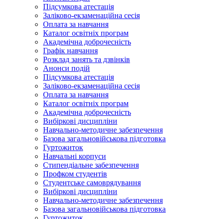
Підсумкова атестація
Заліково-екзаменаційна сесія
Оплата за навчання
Каталог освітніх програм
Академічна доброчесність
Графік навчання
Розклад занять та дзвінків
Анонси подій
Підсумкова атестація
Заліково-екзаменаційна сесія
Оплата за навчання
Каталог освітніх програм
Академічна доброчесність
Вибіркові дисципліни
Навчально-методичне забезпечення
Базова загальновійськова підготовка
Гуртожиток
Навчальні корпуси
Стипендіальне забезпечення
Профком студентів
Студентське самоврядування
Вибіркові дисципліни
Навчально-методичне забезпечення
Базова загальновійськова підготовка
Гуртожиток