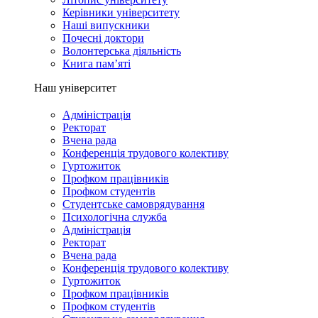
Керівники університету
Наші випускники
Почесні доктори
Волонтерська діяльність
Книга пам’яті
Наш університет
Адміністрація
Ректорат
Вчена рада
Конференція трудового колективу
Гуртожиток
Профком працівників
Профком студентів
Студентське самоврядування
Психологічна служба
Адміністрація
Ректорат
Вчена рада
Конференція трудового колективу
Гуртожиток
Профком працівників
Профком студентів