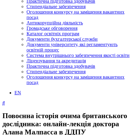
Практична підготовка здобувачів
Стипендіальне забезпечення
Оголошення конкурсу на заміщення вакантних
посад
Антикорупційна діяльність
Громадське обговорення
Каталог освітніх програм
Документи бухгалтерської служби
Документи університету, які регламентують
освітній процес
Система внутрішнього забезпечення якості освіти
Ліцензування та акредитація
Практична підготовка здобувачів
Стипендіальне забезпечення
Оголошення конкурсу на заміщення вакантних
посад
EN
Повоєнна історія очима британського
дослідника: онлайн-лекція доктора
Алана Малпасса в ДДПУ