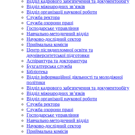
Відділ кадрового забезпечення та документообігу
Відділ міжнародних зв’язків
Відділ організації наукової роботи
Служба ректора
Служба охорони праці
Господарське управління
Навчально-методичний відділ
Науково-дослідний сектор
Приймальна комісія
Центр післядипломної освіти та
доуніверситетської підготовки
Аспірантура та докторантура
Бухгалтерська служба
Бібліотека
Відділ інформаційної діяльності та молодіжної
політики
Відділ кадрового забезпечення та документообігу
Відділ міжнародних зв’язків
Відділ організації наукової роботи
Служба ректора
Служба охорони праці
Господарське управління
Навчально-методичний відділ
Науково-дослідний сектор
Приймальна комісія