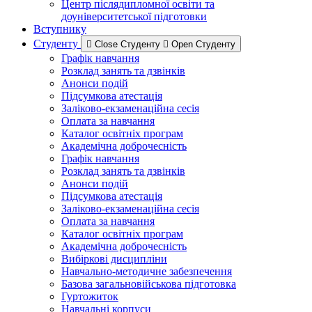
Центр післядипломної освіти та
доуніверситетської підготовки
Вступнику
Студенту
Close Студенту
Open Студенту
Графік навчання
Розклад занять та дзвінків
Анонси подій
Підсумкова атестація
Заліково-екзаменаційна сесія
Оплата за навчання
Каталог освітніх програм
Академічна доброчесність
Графік навчання
Розклад занять та дзвінків
Анонси подій
Підсумкова атестація
Заліково-екзаменаційна сесія
Оплата за навчання
Каталог освітніх програм
Академічна доброчесність
Вибіркові дисципліни
Навчально-методичне забезпечення
Базова загальновійськова підготовка
Гуртожиток
Навчальні корпуси