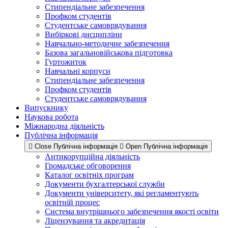
Стипендіальне забезпечення
Профком студентів
Студентське самоврядування
Вибіркові дисципліни
Навчально-методичне забезпечення
Базова загальновійськова підготовка
Гуртожиток
Навчальні корпуси
Стипендіальне забезпечення
Профком студентів
Студентське самоврядування
Випускнику
Наукова робота
Міжнародна діяльність
Публічна інформація
Close Публічна інформація
Open Публічна інформація
Антикорупційна діяльність
Громадське обговорення
Каталог освітніх програм
Документи бухгалтерської служби
Документи університету, які регламентують
освітній процес
Система внутрішнього забезпечення якості освіти
Ліцензування та акредитація