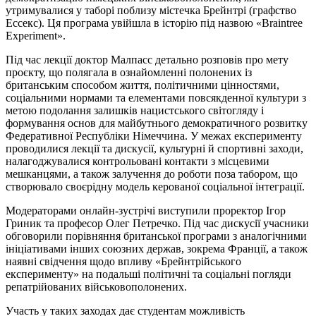
утримувалися у таборі поблизу містечка Брейнтрі (графство
Ессекс). Ця програма увійшла в історію під назвою «Braintree
Experiment».
Під час лекції доктор Малпасс детально розповів про мету
проєкту, що полягала в ознайомленні полонених із
британським способом життя, політичними цінностями,
соціальними нормами та елементами повсякденної культури з
метою подолання залишків нацистського світогляду і
формування основ для майбутнього демократичного розвитку
Федеративної Республіки Німеччина. У межах експерименту
проводилися лекції та дискусії, культурні й спортивні заходи,
налагоджувалися контрольовані контакти з місцевими
мешканцями, а також залучення до роботи поза табором, що
створювало своєрідну модель керованої соціальної інтеграції.
Модераторами онлайн-зустрічі виступили проректор Ігор
Гриник та професор Олег Петречко. Під час дискусії учасники
обговорили порівняння британської програми з аналогічними
ініціативами інших союзних держав, зокрема Франції, а також
наявні свідчення щодо впливу «Брейнтрійського
експерименту» на подальші політичні та соціальні погляди
репатрійованих військовополонених.
Участь у таких заходах дає студентам можливість