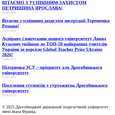
ВІТАЄМО З УСПІШНИМ ЗАХИСТОМ
ПЕТРИШИНА ЯРОСЛАВА!
05.08.2026
Вітаємо з успішним захистом дисертації Терещенка
Романа!
05.08.2026
Аспірант і випускник нашого університету Давид
Кузьмич увійшов до ТОП-50 найкращих учителів
України за версією Global Teacher Prize Ukraine
2026!
05.08.2026
Підтримка ЗСУ – пріоритет для Дрогобицького
університету
05.08.2026
Поселення студентів у гуртожиток Дрогобицького
університету
03.08.2026
© 2025 Дрогобицький державний педагогічний університет
імені Івана Франка.