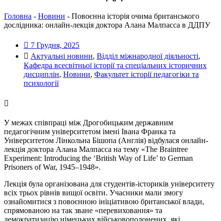
Головна
-
Новини
-
Повоєнна історія очима британського
дослідника: онлайн-лекція доктора Алана Малпасса в ДДПУ
7 Грудня, 2025
Актуальні новини
,
Відділ міжнародної діяльності
,
Кафедра всесвітньої історії та спеціальних історичних
дисциплін
,
Новини
,
Факультет історії педагогіки та
психології
У межах співпраці між Дрогобицьким державним
педагогічним університетом імені Івана Франка та
Університетом Лінкольна Бішопа (Англія) відбулася онлайн-
лекція доктора Алана Малпасса на тему «The Braintree
Experiment: Introducing the ‘British Way of Life’ to German
Prisoners of War, 1945–1948».
Лекція була організована для студентів-істориків університету
всіх трьох рівнів вищої освіти. Учасники мали змогу
ознайомитися з повоєнною ініціативою британської влади,
спрямованою на так зване «перевиховання» та
демократизацію німецьких військовополонених, які