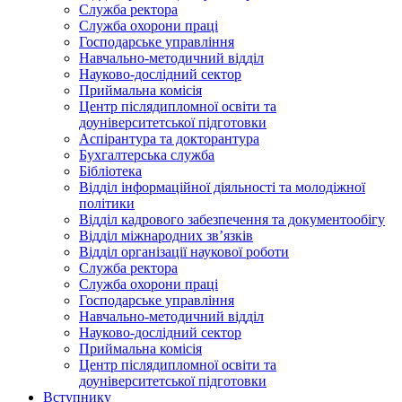
Служба ректора
Служба охорони праці
Господарське управління
Навчально-методичний відділ
Науково-дослідний сектор
Приймальна комісія
Центр післядипломної освіти та
доуніверситетської підготовки
Аспірантура та докторантура
Бухгалтерська служба
Бібліотека
Відділ інформаційної діяльності та молодіжної
політики
Відділ кадрового забезпечення та документообігу
Відділ міжнародних зв’язків
Відділ організації наукової роботи
Служба ректора
Служба охорони праці
Господарське управління
Навчально-методичний відділ
Науково-дослідний сектор
Приймальна комісія
Центр післядипломної освіти та
доуніверситетської підготовки
Вступнику