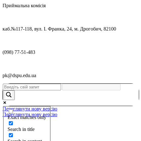
Приймальна комісія
каб.№117-118, вул. І. Франка, 24, м. Дрогобич, 82100
(098) 77-51-483
pk@dspu.edu.ua
Переглянути нову версію
Переглянути нову версію
Exact matches only
Search in title