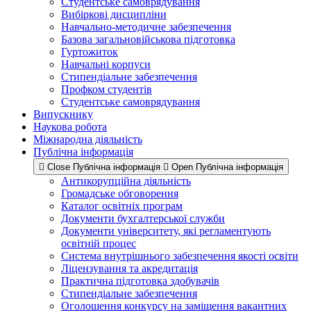
Студентське самоврядування
Вибіркові дисципліни
Навчально-методичне забезпечення
Базова загальновійськова підготовка
Гуртожиток
Навчальні корпуси
Стипендіальне забезпечення
Профком студентів
Студентське самоврядування
Випускнику
Наукова робота
Міжнародна діяльність
Публічна інформація
Close Публічна інформація
Open Публічна інформація
Антикорупційна діяльність
Громадське обговорення
Каталог освітніх програм
Документи бухгалтерської служби
Документи університету, які регламентують
освітній процес
Система внутрішнього забезпечення якості освіти
Ліцензування та акредитація
Практична підготовка здобувачів
Стипендіальне забезпечення
Оголошення конкурсу на заміщення вакантних