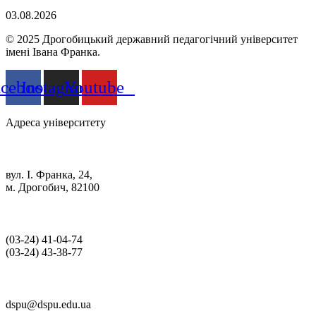
03.08.2026
© 2025 Дрогобицький державний педагогічний університет
імені Івана Франка.
acebook
Instagram
Youtube
Адреса університету
вул. І. Франка, 24,
м. Дрогобич, 82100
(03‑24) 41‑04‑74
(03‑24) 43‑38‑77
dspu@dspu.edu.ua