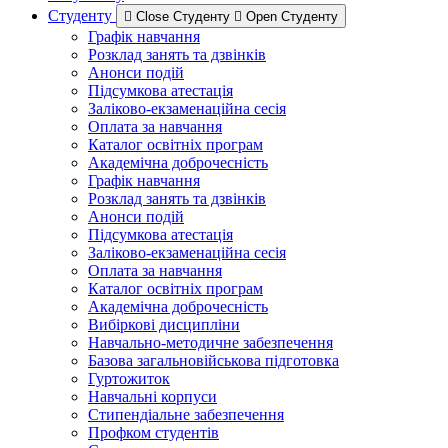
Студенту
Close Студенту
Open Студенту
Графік навчання
Розклад занять та дзвінків
Анонси подій
Підсумкова атестація
Заліково-екзаменаційна сесія
Оплата за навчання
Каталог освітніх програм
Академічна доброчесність
Графік навчання
Розклад занять та дзвінків
Анонси подій
Підсумкова атестація
Заліково-екзаменаційна сесія
Оплата за навчання
Каталог освітніх програм
Академічна доброчесність
Вибіркові дисципліни
Навчально-методичне забезпечення
Базова загальновійськова підготовка
Гуртожиток
Навчальні корпуси
Стипендіальне забезпечення
Профком студентів