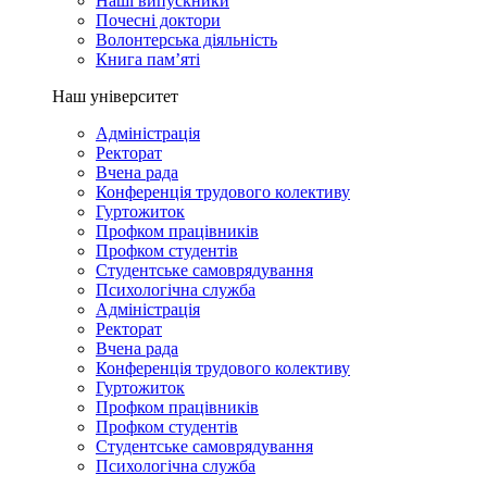
Наші випускники
Почесні доктори
Волонтерська діяльність
Книга пам’яті
Наш університет
Адміністрація
Ректорат
Вчена рада
Конференція трудового колективу
Гуртожиток
Профком працівників
Профком студентів
Студентське самоврядування
Психологічна служба
Адміністрація
Ректорат
Вчена рада
Конференція трудового колективу
Гуртожиток
Профком працівників
Профком студентів
Студентське самоврядування
Психологічна служба