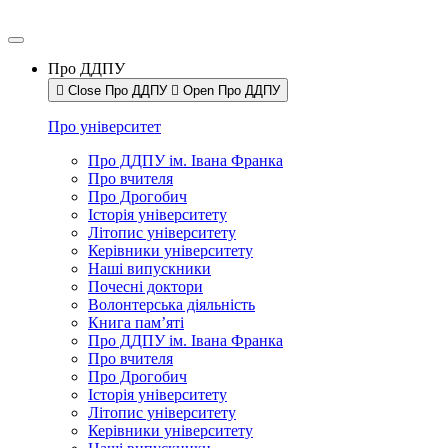
Про ДДПУ
Close Про ДДПУ
Open Про ДДПУ
Про університет
Про ДДПУ ім. Івана Франка
Про вчителя
Про Дрогобич
Історія університету
Літопис університету
Керівники університету
Наші випускники
Почесні доктори
Волонтерська діяльність
Книга пам’яті
Про ДДПУ ім. Івана Франка
Про вчителя
Про Дрогобич
Історія університету
Літопис університету
Керівники університету