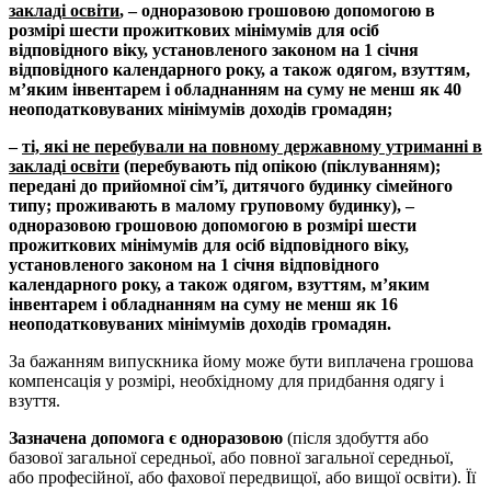
закладі освіти
, – одноразовою грошовою допомогою в
розмірі шести прожиткових мінімумів для осіб
відповідного віку, установленого законом на 1 січня
відповідного календарного року, а також одягом, взуттям,
м’яким інвентарем і обладнанням на суму не менш як 40
неоподатковуваних мінімумів доходів громадян;
–
ті, які не перебували на повному державному утриманні в
закладі освіти
(перебувають під опікою (піклуванням);
передані до прийомної сім’ї, дитячого будинку сімейного
типу; проживають в малому груповому будинку), –
одноразовою грошовою допомогою в розмірі шести
прожиткових мінімумів для осіб відповідного віку,
установленого законом на 1 січня відповідного
календарного року, а також одягом, взуттям, м’яким
інвентарем і обладнанням на суму не менш як 16
неоподатковуваних мінімумів доходів громадян.
За бажанням випускника йому може бути виплачена грошова
компенсація у розмірі, необхідному для придбання одягу і
взуття.
Зазначена допомога є одноразовою
(після здобуття або
базової загальної середньої, або повної загальної середньої,
або професійної, або фахової передвищої, або вищої освіти). Її