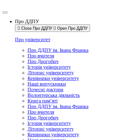
Про ДДПУ
Close Про ДДПУ
Open Про ДДПУ
Про університет
Про ДДПУ ім. Івана Франка
Про вчителя
Про Дрогобич
Історія університету
Літопис університету
Керівники університету
Наші випускники
Почесні доктори
Волонтерська діяльність
Книга пам’яті
Про ДДПУ ім. Івана Франка
Про вчителя
Про Дрогобич
Історія університету
Літопис університету
Керівники університету