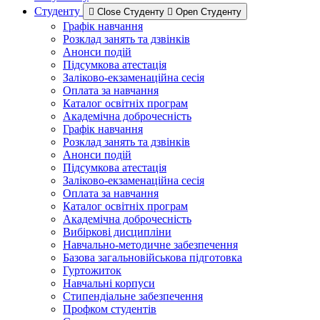
Студенту
Close Студенту
Open Студенту
Графік навчання
Розклад занять та дзвінків
Анонси подій
Підсумкова атестація
Заліково-екзаменаційна сесія
Оплата за навчання
Каталог освітніх програм
Академічна доброчесність
Графік навчання
Розклад занять та дзвінків
Анонси подій
Підсумкова атестація
Заліково-екзаменаційна сесія
Оплата за навчання
Каталог освітніх програм
Академічна доброчесність
Вибіркові дисципліни
Навчально-методичне забезпечення
Базова загальновійськова підготовка
Гуртожиток
Навчальні корпуси
Стипендіальне забезпечення
Профком студентів