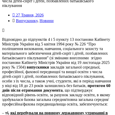
числа дітей-сиріт і дітей, позбавлених батьківського
піклування
27 Травня, 2026
Випускнику
,
Новини
Відповідно до підпунктів 4 і 5 пункту 13 постанови Кабінету
Міністрів України від 5 квітня 1994 року № 226 “Про
поліпшення виховання, навчання, соціального захисту та
матеріального забезпечення дітей-сиріт і дітей, позбавлених
батьківського піклування” (зі змінами внесеними згідно
постанови Кабінету Міністрів України від 19 листопада 2025
року № 1504)
випускники
закладів загальної середньої,
професійної, фахової передвищої та вищої освіти з числа
дітей-сиріт і дітей, позбавлених батьківського піклування,
особи з їх числа, а також учні, студенти, які в період навчання
у віці від 18 до 23 років залишились без батьків,
протягом 60
днів після отримання документа
, що підтверджує
відповідний рівень освіти, за рахунок закладу освіти, в якому
здобувалася базова загальна середня/повна загальна середня/
професійна/фахова передвища/вища освіта, забезпечуються:
–
ті,
які перебували на повному державному утриманні в