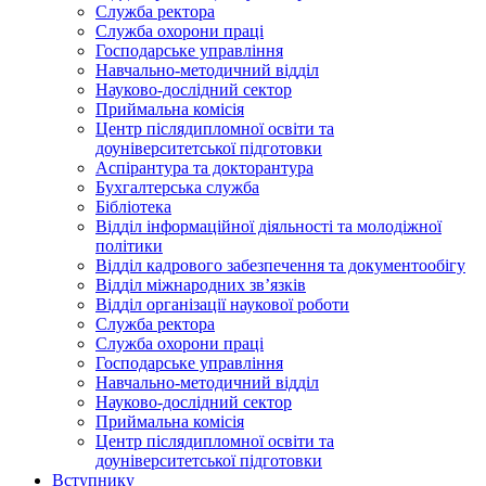
Служба ректора
Служба охорони праці
Господарське управління
Навчально-методичний відділ
Науково-дослідний сектор
Приймальна комісія
Центр післядипломної освіти та
доуніверситетської підготовки
Аспірантура та докторантура
Бухгалтерська служба
Бібліотека
Відділ інформаційної діяльності та молодіжної
політики
Відділ кадрового забезпечення та документообігу
Відділ міжнародних зв’язків
Відділ організації наукової роботи
Служба ректора
Служба охорони праці
Господарське управління
Навчально-методичний відділ
Науково-дослідний сектор
Приймальна комісія
Центр післядипломної освіти та
доуніверситетської підготовки
Вступнику