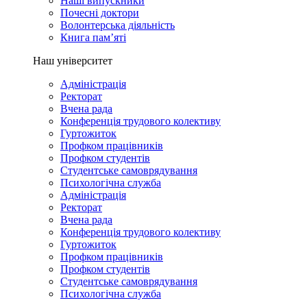
Наші випускники
Почесні доктори
Волонтерська діяльність
Книга пам’яті
Наш університет
Адміністрація
Ректорат
Вчена рада
Конференція трудового колективу
Гуртожиток
Профком працівників
Профком студентів
Студентське самоврядування
Психологічна служба
Адміністрація
Ректорат
Вчена рада
Конференція трудового колективу
Гуртожиток
Профком працівників
Профком студентів
Студентське самоврядування
Психологічна служба