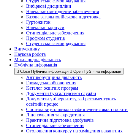
Студентське самоврядування
Вибіркові дисципліни
Навчально-методичне забезпечення
Базова загальновійськова підготовка
Гуртожиток
Навчальні корпуси
Стипендіальне забезпечення
Профком студентів
Студентське самоврядування
Випускнику
Наукова робота
Міжнародна діяльність
Публічна інформація
Close Публічна інформація
Open Публічна інформація
Антикорупційна діяльність
Громадське обговорення
Каталог освітніх програм
Документи бухгалтерської служби
Документи університету, які регламентують
освітній процес
Система внутрішнього забезпечення якості освіти
Ліцензування та акредитація
Практична підготовка здобувачів
Стипендіальне забезпечення
Оголошення конкурсу на заміщення вакантних