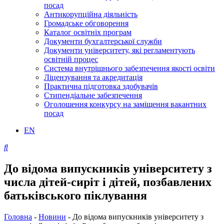
посад
Антикорупційна діяльність
Громадське обговорення
Каталог освітніх програм
Документи бухгалтерської служби
Документи університету, які регламентують
освітній процес
Система внутрішнього забезпечення якості освіти
Ліцензування та акредитація
Практична підготовка здобувачів
Стипендіальне забезпечення
Оголошення конкурсу на заміщення вакантних
посад
EN
До відома випускників університету з
числа дітей-сиріт і дітей, позбавлених
батьківського піклування
Головна
-
Новини
-
До відома випускників університету з