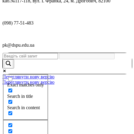
каб.№117-118, вул. І. Франка, 24, м. Дрогобич, 82100
(098) 77-51-483
pk@dspu.edu.ua
Переглянути нову версію
Переглянути нову версію
Exact matches only
Search in title
Search in content