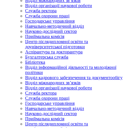
Відділ міжнародних зв’язків
Відділ організації наукової роботи
Служба ректора
Служба охорони праці
Господарське управління
Навчально-методичний відділ
Науково-дослідний сектор
Приймальна комісія
Центр післядипломної освіти та
доуніверситетської підготовки
Аспірантура та докторантура
Бухгалтерська служба
Бібліотека
Відділ інформаційної діяльності та молодіжної
політики
Відділ кадрового забезпечення та документообігу
Відділ міжнародних зв’язків
Відділ організації наукової роботи
Служба ректора
Служба охорони праці
Господарське управління
Навчально-методичний відділ
Науково-дослідний сектор
Приймальна комісія
Центр післядипломної освіти та