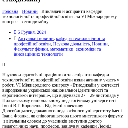
Головна
-
Новини
-
Викладачі й аспіранти кафедри
технологічної та професійної освіти -на VІ Міжнародному
конгресі з етнодизайну
5 Грудня, 2024
Актуальні новини
,
кафедра технологічної та
професійної освіти
,
Наукова діяльність
,
Новини
,
Факультет фізики, математики, економіки та
інноваційних технологій
Науково-педагогічні працівники та аспіранти кафедри
технологічної та професійної освіти взяли активну участь у
роботі VІ Міжнародного конгресу «Етнодизайн у контексті
відродження української національної ідентичності та
європейської інтеграції», що відбувався 27 – 29 листопада у
Полтавському національному педагогічному університеті
імені В.Г. Короленка. Від імені колективу
Дрогобицькогодержавного педагогічного університету імені
Івана Франка, як співорганізатора цього мистецького форуму,
з вітальним словом до учасників виступив доктор
педагогічних наук, професор, завідувач кафедри Леонід