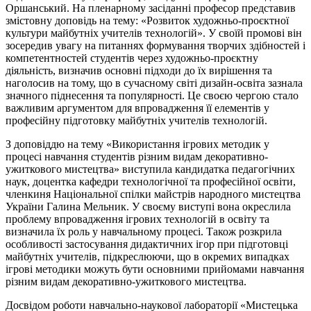
Оршанський. На пленарному засіданні професор представив
змістовну доповідь на тему: «Розвиток художньо-проєктної
культури майбутніх учителів технологій». У своїй промові він
зосередив увагу на питаннях формування творчих здібностей і
компетентностей студентів через художньо-проєктну
діяльність, визначив основні підходи до їх вирішення та
наголосив на тому, що в сучасному світі дизайн-освіта зазнала
значного піднесення та популярності. Це своєю чергою стало
важливим аргументом для впровадження її елементів у
професійну підготовку майбутніх учителів технологій.
З доповіддю на тему «Використання ігрових методик у
процесі навчання студентів різним видам декоративно-
ужиткового мистецтва» виступила кандидатка педагогічних
наук, доцентка кафедри технологічної та професійної освіти,
членкиня Національної спілки майстрів народного мистецтва
України Галина Мельник. У своєму виступі вона окреслила
проблему впровадження ігрових технологій в освіту та
визначила їх роль у навчальному процесі. Також розкрила
особливості застосування дидактичних ігор при підготовці
майбутніх учителів, підкреслюючи, що в окремих випадках
ігрові методики можуть бути основними прийомами навчання
різним видам декоративно-ужиткового мистецтва.
Досвідом роботи навчально-наукової лабораторії «Мистецька