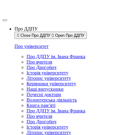
Про ДДПУ
Close Про ДДПУ
Open Про ДДПУ
Про університет
Про ДДПУ ім. Івана Франка
Про вчителя
Про Дрогобич
Історія університету
Літопис університету
Керівники університету
Наші випускники
Почесні доктори
Волонтерська діяльність
Книга пам’яті
Про ДДПУ ім. Івана Франка
Про вчителя
Про Дрогобич
Історія університету
Літопис університету