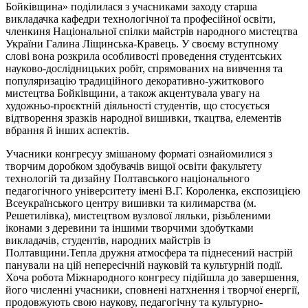
Бойківщина» поділилася з учасниками заходу старша
викладачка кафедри технологічної та професійної освіти,
членкиня Національної спілки майстрів народного мистецтва
України Галина Ліщинська-Кравець. У своєму вступному
слові вона розкрила особливості проведення студентських
науково-дослідницьких робіт, спрямованих на вивчення та
популяризацію традиційного декоративно-ужиткового
мистецтва Бойківщини, а також акцентувала увагу на
художньо-проєктній діяльності студентів, що стосується
відтворення зразків народної вишивки, ткацтва, елементів
вбрання й інших аспектів.
Учасники конгресуу змішаному форматі ознайомилися з
творчим доробком здобувачів вищої освіти факультету
технологій та дизайну Полтавського національного
педагогічного університету імені В.Г. Короленка, експозицією
Всеукраїнського центру вишивки та килимарства (м.
Решетилівка), мистецтвом вузлової ляльки, різьбленими
іконами з деревини та іншими творчими здобутками
викладачів, студентів, народних майстрів із
Полтавщини.Тепла дружня атмосфера та піднесений настрій
панували на цій непересічній науковій та культурній події.
Хоча робота Міжнародного конгресу підійшла до завершення,
його численні учасники, сповнені натхнення і творчої енергії,
продовжують свою наукову, педагогічну та культурно-