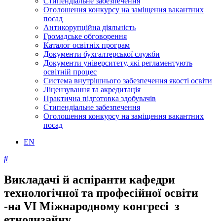
Стипендіальне забезпечення
Оголошення конкурсу на заміщення вакантних
посад
Антикорупційна діяльність
Громадське обговорення
Каталог освітніх програм
Документи бухгалтерської служби
Документи університету, які регламентують
освітній процес
Система внутрішнього забезпечення якості освіти
Ліцензування та акредитація
Практична підготовка здобувачів
Стипендіальне забезпечення
Оголошення конкурсу на заміщення вакантних
посад
EN
Викладачі й аспіранти кафедри
технологічної та професійної освіти
-на VІ Міжнародному конгресі з
етнодизайну