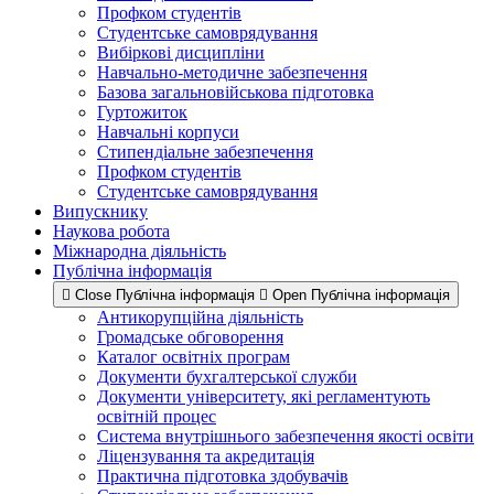
Профком студентів
Студентське самоврядування
Вибіркові дисципліни
Навчально-методичне забезпечення
Базова загальновійськова підготовка
Гуртожиток
Навчальні корпуси
Стипендіальне забезпечення
Профком студентів
Студентське самоврядування
Випускнику
Наукова робота
Міжнародна діяльність
Публічна інформація
Close Публічна інформація
Open Публічна інформація
Антикорупційна діяльність
Громадське обговорення
Каталог освітніх програм
Документи бухгалтерської служби
Документи університету, які регламентують
освітній процес
Система внутрішнього забезпечення якості освіти
Ліцензування та акредитація
Практична підготовка здобувачів