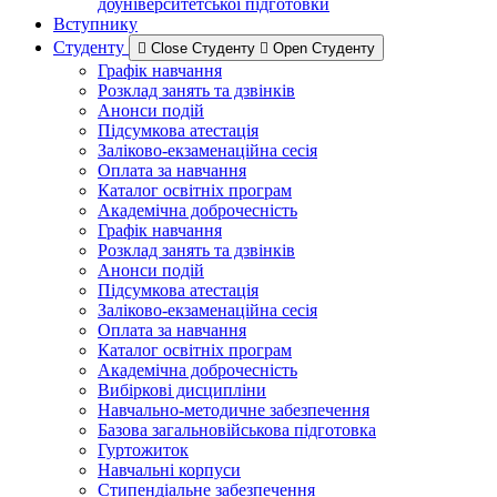
доуніверситетської підготовки
Вступнику
Студенту
Close Студенту
Open Студенту
Графік навчання
Розклад занять та дзвінків
Анонси подій
Підсумкова атестація
Заліково-екзаменаційна сесія
Оплата за навчання
Каталог освітніх програм
Академічна доброчесність
Графік навчання
Розклад занять та дзвінків
Анонси подій
Підсумкова атестація
Заліково-екзаменаційна сесія
Оплата за навчання
Каталог освітніх програм
Академічна доброчесність
Вибіркові дисципліни
Навчально-методичне забезпечення
Базова загальновійськова підготовка
Гуртожиток
Навчальні корпуси
Стипендіальне забезпечення