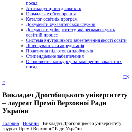
посад
Антикорупційна діяльність
Громадське обговорення
Каталог освітніх програм
Документи бухгалтерської служби
Документи університету, які регламентують
освітній процес
Система внутрішнього забезпечення якості освіти
Ліцензування та акредитація
Практична підготовка здобувачів
Стипендіальне забезпечення
Оголошення конкурсу на заміщення вакантних
посад
EN
Викладач Дрогобицького університету
– лауреат Премії Верховної Ради
України
Головна
-
Новини
-
Викладач Дрогобицького університету –
лауреат Премії Верховної Ради України