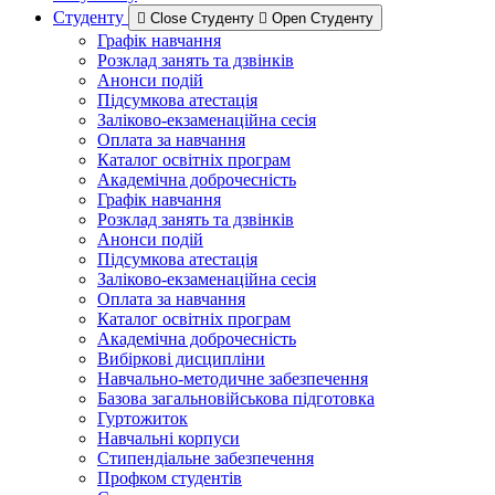
Студенту
Close Студенту
Open Студенту
Графік навчання
Розклад занять та дзвінків
Анонси подій
Підсумкова атестація
Заліково-екзаменаційна сесія
Оплата за навчання
Каталог освітніх програм
Академічна доброчесність
Графік навчання
Розклад занять та дзвінків
Анонси подій
Підсумкова атестація
Заліково-екзаменаційна сесія
Оплата за навчання
Каталог освітніх програм
Академічна доброчесність
Вибіркові дисципліни
Навчально-методичне забезпечення
Базова загальновійськова підготовка
Гуртожиток
Навчальні корпуси
Стипендіальне забезпечення
Профком студентів