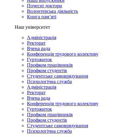
Наші випускники
Почесні доктори
Волонтерська діяльність
Книга пам’яті
Наш університет
Адміністрація
Ректорат
Вчена рада
Конференція трудового колективу
Гуртожиток
Профком працівників
Профком студентів
Студентське самоврядування
Психологічна служба
Адміністрація
Ректорат
Вчена рада
Конференція трудового колективу
Гуртожиток
Профком працівників
Профком студентів
Студентське самоврядування
Психологічна служба