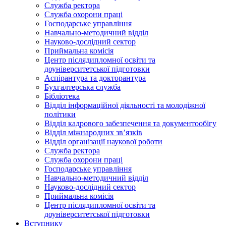
Служба ректора
Служба охорони праці
Господарське управління
Навчально-методичний відділ
Науково-дослідний сектор
Приймальна комісія
Центр післядипломної освіти та
доуніверситетської підготовки
Аспірантура та докторантура
Бухгалтерська служба
Бібліотека
Відділ інформаційної діяльності та молодіжної
політики
Відділ кадрового забезпечення та документообігу
Відділ міжнародних зв’язків
Відділ організації наукової роботи
Служба ректора
Служба охорони праці
Господарське управління
Навчально-методичний відділ
Науково-дослідний сектор
Приймальна комісія
Центр післядипломної освіти та
доуніверситетської підготовки
Вступнику