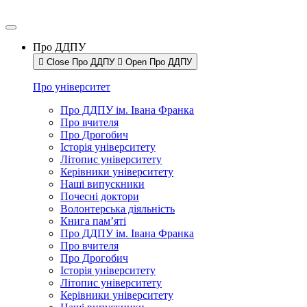
Про ДДПУ
Close Про ДДПУ
Open Про ДДПУ
Про університет
Про ДДПУ ім. Івана Франка
Про вчителя
Про Дрогобич
Історія університету
Літопис університету
Керівники університету
Наші випускники
Почесні доктори
Волонтерська діяльність
Книга пам’яті
Про ДДПУ ім. Івана Франка
Про вчителя
Про Дрогобич
Історія університету
Літопис університету
Керівники університету