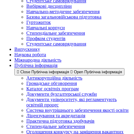
Студентське самоврядування
Вибіркові дисципліни
Навчально-методичне забезпечення
Базова загальновійськова підготовка
Гуртожиток
Навчальні корпуси
Стипендіальне забезпечення
Профком студентів
Студентське самоврядування
Випускнику
Наукова робота
Міжнародна діяльність
Публічна інформація
Close Публічна інформація
Open Публічна інформація
Антикорупційна діяльність
Громадське обговорення
Каталог освітніх програм
Документи бухгалтерської служби
Документи університету, які регламентують
освітній процес
Система внутрішнього забезпечення якості освіти
Ліцензування та акредитація
Практична підготовка здобувачів
Стипендіальне забезпечення
Оголошення конкурсу на заміщення вакантних