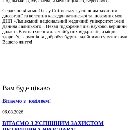
Подільського, Мукачева, Хмельницького, Берегового.
Сердечно вітаємо Ольгу Снітовську з успішним захистом
дисертації та колектив кафедри латинської та іноземних мов
ДНП «Львівський національний медичний університет імені
Данила Галицького». Нехай підкорення цієї наукової вершини
додасть Вам натхнення для майбутніх відкриттів, а міцне
здоров’я, гармонія та добробут будуть надійними супутниками
Вашого життя!
Вам буде цікаво
Вітаємо з ювілеєм!
06.08.2026
ВІТАЄМО З УСПІШНИМ ЗАХИСТОМ
ПЕТРИШИНА ЯРОСЛАВА!