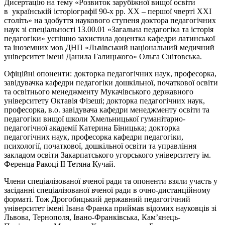
Дисертацію на тему «Розвиток зарубіжної вищої освіти
в українській історіографії 90-х рр. ХХ – першої чверті ХХІ
століть» на здобуття наукового ступеня доктора педагогічних
наук зі спеціальності 13.00.01 «Загальна педагогіка та історія
педагогіки» успішно захистила доцентка кафедри латинської
та іноземних мов ДНП «Львівський національний медичний
університет імені Данила Галицького» Ольга Снітовська.
Офіційні опоненти: докторка педагогічних наук, професорка,
завідувачка кафедри педагогіки дошкільної, початкової освіти
та освітнього менеджменту Мукачівського державного
університету Октавія Фізеші; докторка педагогічних наук,
професорка, в.о. завідувача кафедри менеджменту освіти та
педагогіки вищої школи Хмельницької гуманітарно-
педагогічної академії Катерина Біницька; докторка
педагогічних наук, професорка кафедри педагогіки,
психології, початкової, дошкільної освіти та управління
закладом освіти Закарпатського угорського університету ім.
Ференца Ракоці II Тетяна Кучай.
Члени спеціалізованої вченої ради та опоненти взяли участь у
засіданні спеціалізованої вченої ради в очно-дистанційному
форматі. Тож Дрогобицький державний педагогічний
університет імені Івана Франка приймав відомих науковців зі
Львова, Тернополя, Івано-Франківська, Кам’янець-