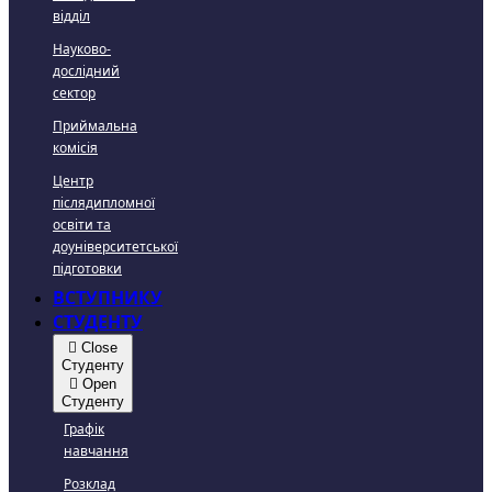
відділ
Науково-
дослідний
сектор
Приймальна
комісія
Центр
післядипломної
освіти та
доуніверситетської
підготовки
ВСТУПНИКУ
СТУДЕНТУ
Close
Студенту
Open
Студенту
Графік
навчання
Розклад