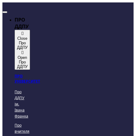
ПРО
ДДПУ
Close
Про
ДДПУ
Open
Про
ДДПУ
ПРО
УНІВЕРСИТЕТ
Про
ДДПУ
ім.
Івана
Франка
Про
вчителя