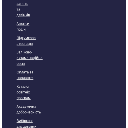
занять
та
дзвінків
Анонси
подій
Підсумкова
атестація
Заліково-
екзаменаційна
сесія
Оплата за
навчання
Каталог
освітніх
програм
Академічна
доброчесність
Вибіркові
дисципліни