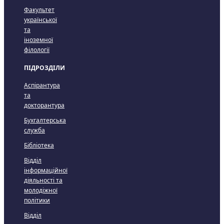
Факультет
української
та
іноземної
філології
ПІДРОЗДІЛИ
Аспірантура
та
докторантура
Бухгалтерська
служба
Бібліотека
Відділ
інформаційної
діяльності та
молодіжної
політики
Відділ