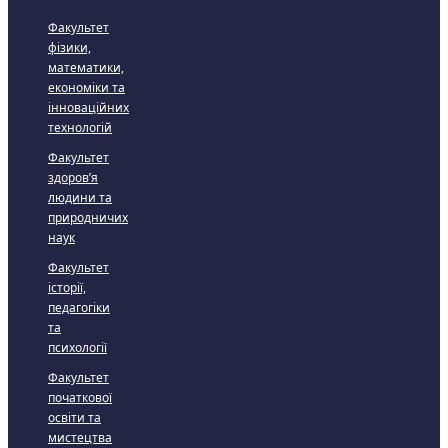
Факультет
фізики,
математики,
економіки та
інноваційних
технологій
Факультет
здоров’я
людини та
природничих
наук
Факультет
історії,
педагогіки
та
психології
Факультет
початкової
освіти та
мистецтва