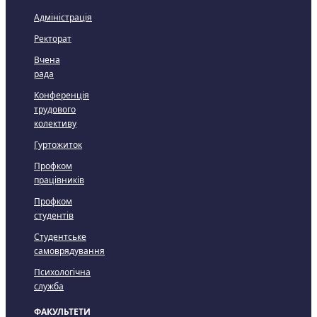
Адміністрація
Ректорат
Вчена
рада
Конференція
трудового
колективу
Гуртожиток
Профком
працівників
Профком
студентів
Студентське
самоврядування
Психологічна
служба
ФАКУЛЬТЕТИ