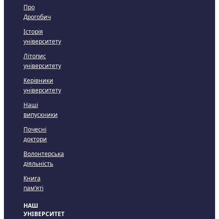
Про
Дрогобич
Історія
університету
Літопис
університету
Керівники
університету
Наші
випускники
Почесні
доктори
Волонтерська
діяльність
Книга
пам’яті
НАШ
УНІВЕРСИТЕТ