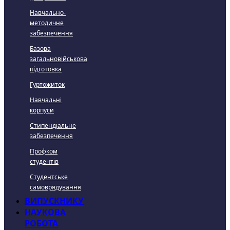
Навчально-
методичне
забезпечення
Базова
загальновійськова
підготовка
Гуртожиток
Навчальні
корпуси
Стипендіальне
забезпечення
Профком
студентів
Студентське
самоврядування
ВИПУСКНИКУ
НАУКОВА
РОБОТА