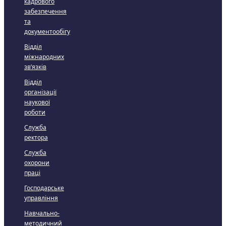
кадрового
забезпечення
та
документообігу
Відділ
міжнародних
зв’язків
Відділ
організації
наукової
роботи
Служба
ректора
Служба
охорони
праці
Господарське
управління
Навчально-
методичний