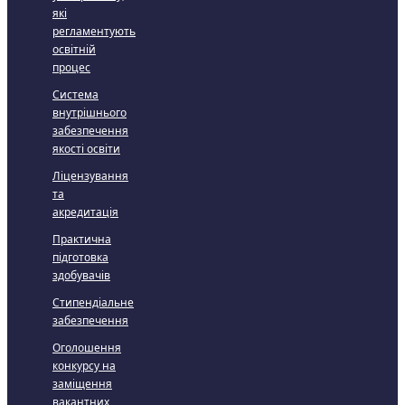
які
регламентують
освітній
процес
Система
внутрішнього
забезпечення
якості освіти
Ліцензування
та
акредитація
Практична
підготовка
здобувачів
Стипендіальне
забезпечення
Оголошення
конкурсу на
заміщення
вакантних