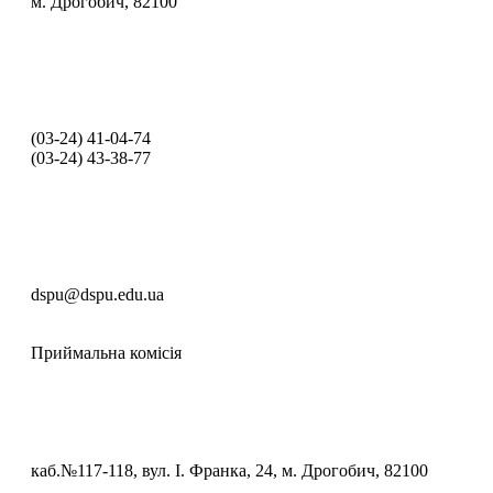
м. Дрогобич, 82100
(03‑24) 41‑04‑74
(03‑24) 43‑38‑77
dspu@dspu.edu.ua
Приймальна комісія
каб.№117-118, вул. І. Франка, 24, м. Дрогобич, 82100