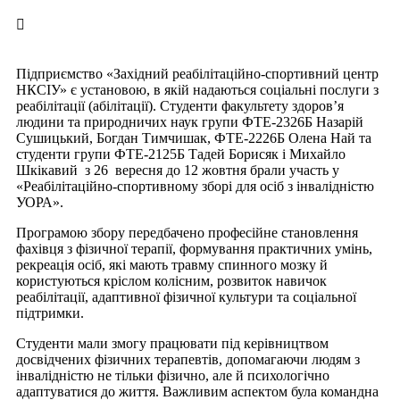
Підприємство «Західний реабілітаційно-спортивний центр
НКСІУ» є установою, в якій надаються соціальні послуги з
реабілітації (абілітації). Студенти факультету здоров’я
людини та природничих наук групи ФТЕ-2326Б Назарій
Сушицький, Богдан Тимчишак, ФТЕ-2226Б Олена Най та
студенти групи ФТЕ-2125Б Тадей Борисяк і Михайло
Шкікавий з 26 вересня до 12 жовтня брали участь у
«Реабілітаційно-спортивному зборі для осіб з інвалідністю
УОРА».
Програмою збору передбачено професійне становлення
фахівця з фізичної терапії, формування практичних умінь,
рекреація осіб, які мають травму спинного мозку й
користуються кріслом колісним, розвиток навичок
реабілітації, адаптивної фізичної культури та соціальної
підтримки.
Студенти мали змогу працювати під керівництвом
досвідчених фізичних терапевтів, допомагаючи людям з
інвалідністю не тільки фізично, але й психологічно
адаптуватися до життя. Важливим аспектом була командна