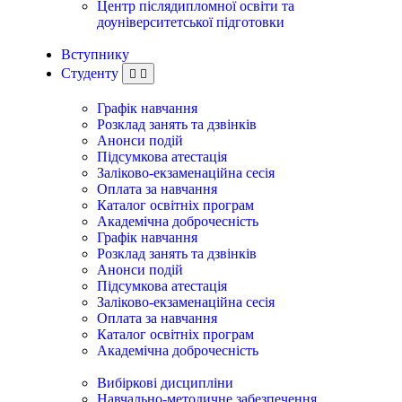
Центр післядипломної освіти та
доуніверситетської підготовки
Вступнику
Студенту
Графік навчання
Розклад занять та дзвінків
Анонси подій
Підсумкова атестація
Заліково-екзаменаційна сесія
Оплата за навчання
Каталог освітніх програм
Академічна доброчесність
Графік навчання
Розклад занять та дзвінків
Анонси подій
Підсумкова атестація
Заліково-екзаменаційна сесія
Оплата за навчання
Каталог освітніх програм
Академічна доброчесність
Вибіркові дисципліни
Навчально-методичне забезпечення