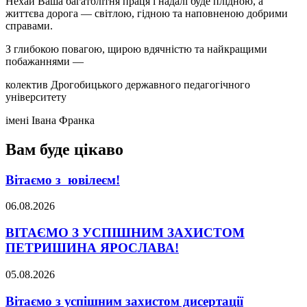
Нехай Ваша багатолітня праця і надалі буде плідною, а
життєва дорога — світлою, гідною та наповненою добрими
справами.
З глибокою повагою, щирою вдячністю та найкращими
побажаннями —
колектив Дрогобицького державного педагогічного
університету
імені Івана Франка
Вам буде цікаво
Вітаємо з ювілеєм!
06.08.2026
ВІТАЄМО З УСПІШНИМ ЗАХИСТОМ
ПЕТРИШИНА ЯРОСЛАВА!
05.08.2026
Вітаємо з успішним захистом дисертації