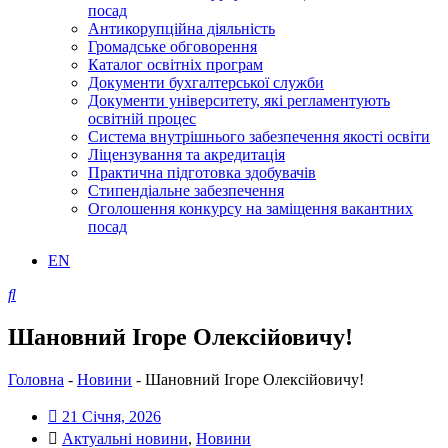
посад
Антикорупційна діяльність
Громадське обговорення
Каталог освітніх програм
Документи бухгалтерської служби
Документи університету, які регламентують
освітній процес
Система внутрішнього забезпечення якості освіти
Ліцензування та акредитація
Практична підготовка здобувачів
Стипендіальне забезпечення
Оголошення конкурсу на заміщення вакантних
посад
EN
Шановний Ігоре Олексійовичу!
Головна
-
Новини
-
Шановний Ігоре Олексійовичу!
21 Січня, 2026
Актуальні новини
,
Новини