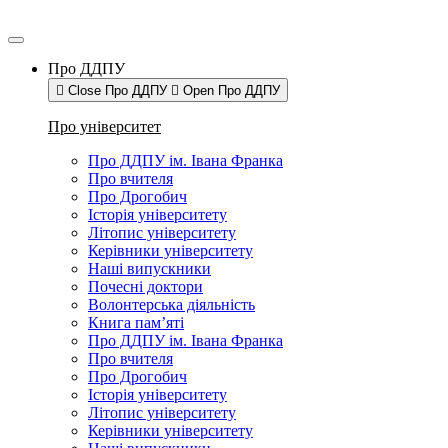
Про ДДПУ
Close Про ДДПУ
Open Про ДДПУ
Про університет
Про ДДПУ ім. Івана Франка
Про вчителя
Про Дрогобич
Історія університету
Літопис університету
Керівники університету
Наші випускники
Почесні доктори
Волонтерська діяльність
Книга пам’яті
Про ДДПУ ім. Івана Франка
Про вчителя
Про Дрогобич
Історія університету
Літопис університету
Керівники університету