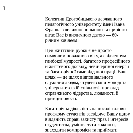
Колектив Дрогобицького державного
педагогічного університету імені Івана
Франка з великою пошаною та щирістю
вітає Вас із визначною датою — 60-
річним ювілеєм!
Цей життєвий рубіж є не просто
символом поважного віку, а свідченням
глибокої мудрості, багатого професійного
й життєвого досвіду, невичерпної енергії
та багаторічної самовідданої праці. Ваш
шлях — це шлях відповідального
служіння людям, студентській молоді та
університетській спільноті, приклад
справжнього лідерства, людяності й
принциповості.
Багаторічна діяльність на посаді голови
профкому студентів засвідчує Вашу щиру
відданість справі захисту прав і інтересів
студентства, уміння чути кожного,
знаходити компроміси та приймати