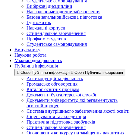
Студентське самоврядування
Вибіркові дисципліни
Навчально-методичне забезпечення
Базова загальновійськова підготовка
Гуртожиток
Навчальні корпуси
Стипендіальне забезпечення
Профком студентів
Студентське самоврядування
Випускнику
Наукова робота
Міжнародна діяльність
Публічна інформація
Close Публічна інформація
Open Публічна інформація
Антикорупційна діяльність
Громадське обговорення
Каталог освітніх програм
Документи бухгалтерської служби
Документи університету, які регламентують
освітній процес
Система внутрішнього забезпечення якості освіти
Ліцензування та акредитація
Практична підготовка здобувачів
Стипендіальне забезпечення
Оголошення конкурсу на заміщення вакантних