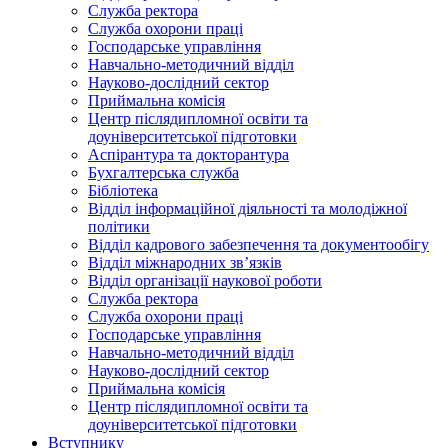
Служба ректора
Служба охорони праці
Господарське управління
Навчально-методичний відділ
Науково-дослідний сектор
Приймальна комісія
Центр післядипломної освіти та
доуніверситетської підготовки
Аспірантура та докторантура
Бухгалтерська служба
Бібліотека
Відділ інформаційної діяльності та молодіжної
політики
Відділ кадрового забезпечення та документообігу
Відділ міжнародних зв’язків
Відділ організації наукової роботи
Служба ректора
Служба охорони праці
Господарське управління
Навчально-методичний відділ
Науково-дослідний сектор
Приймальна комісія
Центр післядипломної освіти та
доуніверситетської підготовки
Вступнику