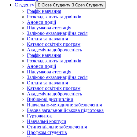
Студенту
Close Студенту
Open Студенту
Графік навчання
Розклад занять та дзвінків
Анонси подій
Підсумкова атестація
Заліково-екзаменаційна сесія
Оплата за навчання
Каталог освітніх програм
Академічна доброчесність
Графік навчання
Розклад занять та дзвінків
Анонси подій
Підсумкова атестація
Заліково-екзаменаційна сесія
Оплата за навчання
Каталог освітніх програм
Академічна доброчесність
Вибіркові дисципліни
Навчально-методичне забезпечення
Базова загальновійськова підготовка
Гуртожиток
Навчальні корпуси
Стипендіальне забезпечення
Профком студентів