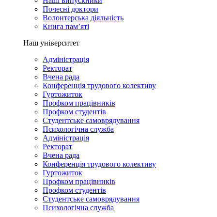
Наші випускники
Почесні доктори
Волонтерська діяльність
Книга пам’яті
Наш університет
Адміністрація
Ректорат
Вчена рада
Конференція трудового колективу
Гуртожиток
Профком працівників
Профком студентів
Студентське самоврядування
Психологічна служба
Адміністрація
Ректорат
Вчена рада
Конференція трудового колективу
Гуртожиток
Профком працівників
Профком студентів
Студентське самоврядування
Психологічна служба