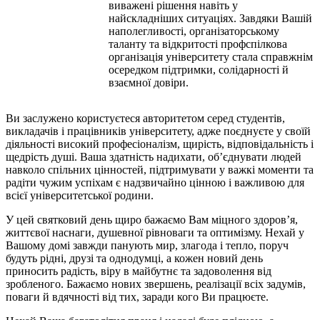
виважені рішення навіть у
найскладніших ситуаціях. Завдяки Вашій
наполегливості, організаторському
таланту та відкритості профспілкова
організація університету стала справжнім
осередком підтримки, солідарності й
взаємної довіри.
Ви заслужено користуєтеся авторитетом серед студентів,
викладачів і працівників університету, адже поєднуєте у своїй
діяльності високий професіоналізм, щирість, відповідальність і
щедрість душі. Ваша здатність надихати, об’єднувати людей
навколо спільних цінностей, підтримувати у важкі моменти та
радіти чужим успіхам є надзвичайно цінною і важливою для
всієї університетської родини.
У цей святковий день щиро бажаємо Вам міцного здоров’я,
життєвої наснаги, душевної рівноваги та оптимізму. Нехай у
Вашому домі завжди панують мир, злагода і тепло, поруч
будуть рідні, друзі та однодумці, а кожен новий день
приносить радість, віру в майбутнє та задоволення від
зробленого. Бажаємо нових звершень, реалізації всіх задумів,
поваги й вдячності від тих, заради кого Ви працюєте.