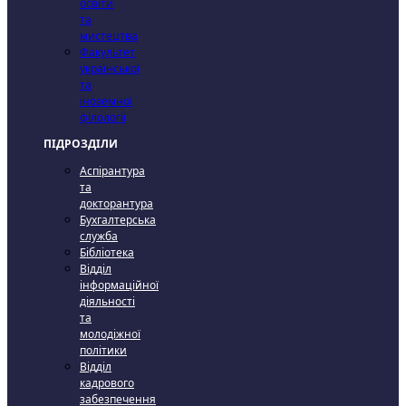
освіти
та
мистецтва
Факультет
української
та
іноземної
філології
ПІДРОЗДІЛИ
Аспірантура
та
докторантура
Бухгалтерська
служба
Бібліотека
Відділ
інформаційної
діяльності
та
молодіжної
політики
Відділ
кадрового
забезпечення