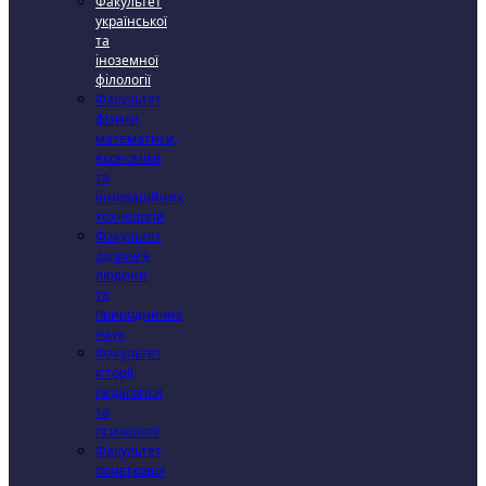
Факультет
української
та
іноземної
філології
Факультет
фізики,
математики,
економіки
та
інноваційних
технологій
Факультет
здоров’я
людини
та
природничих
наук
Факультет
історії,
педагогіки
та
психології
Факультет
початкової