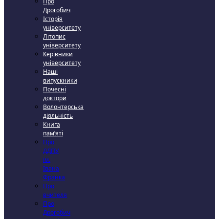
Про
Дрогобич
Історія
університету
Літопис
університету
Керівники
університету
Наші
випускники
Почесні
доктори
Волонтерська
діяльність
Книга
пам’яті
Про
ДДПУ
ім.
Івана
Франка
Про
вчителя
Про
Дрогобич