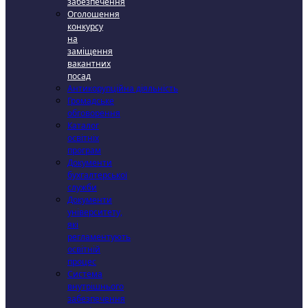
забезпечення
Оголошення
конкурсу
на
заміщення
вакантних
посад
Антикорупційна діяльність
Громадське
обговорення
Каталог
освітніх
програм
Документи
бухгалтерської
служби
Документи
університету,
які
регламентують
освітній
процес
Система
внутрішнього
забезпечення