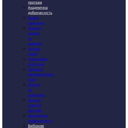
програм
Академічна
доброчесність
Графік
навчання
Розклад
занять
та
дзвінків
Анонси
подій
Підсумкова
атестація
Заліково-
екзаменаційна
сесія
Оплата
за
навчання
Каталог
освітніх
програм
Академічна
доброчесність
Вибіркові