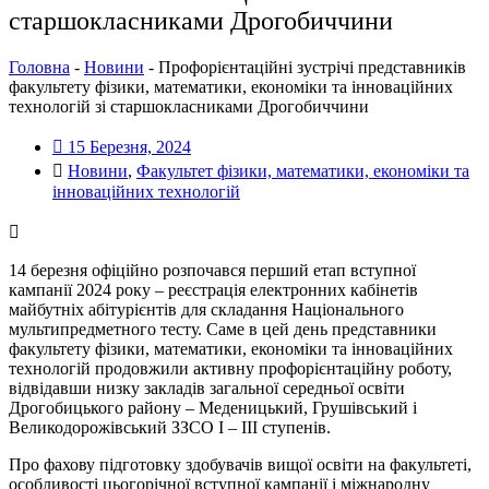
старшокласниками Дрогобиччини
Головна
-
Новини
-
Профорієнтаційні зустрічі представників
факультету фізики, математики, економіки та інноваційних
технологій зі старшокласниками Дрогобиччини
15 Березня, 2024
Новини
,
Факультет фізики, математики, економіки та
інноваційних технологій
14 березня офіційно розпочався перший етап вступної
кампанії 2024 року – реєстрація електронних кабінетів
майбутніх абітурієнтів для складання Національного
мультипредметного тесту. Саме в цей день представники
факультету фізики, математики, економіки та інноваційних
технологій продовжили активну профорієнтаційну роботу,
відвідавши низку закладів загальної середньої освіти
Дрогобицького району – Меденицький, Грушівський і
Великодорожівський ЗЗСО І – ІІІ ступенів.
Про фахову підготовку здобувачів вищої освіти на факультеті,
особливості цьогорічної вступної кампанії і міжнародну