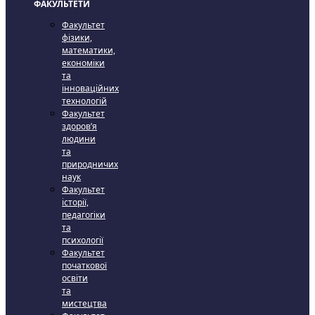
ФАКУЛЬТЕТИ
Факультет
фізики,
математики,
економіки
та
інноваційних
технологій
Факультет
здоров’я
людини
та
природничих
наук
Факультет
історії,
педагогіки
та
психології
Факультет
початкової
освіти
та
мистецтва