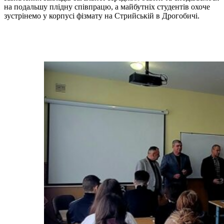
на подальшу плідну співпрацю, а майбутніх студентів охоче
зустрінемо у корпусі фізмату на Стрийській в Дрогобичі.