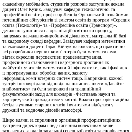
академічну мобільність студентів розповів заступник декана,
доцент Олег Кузик. Завідувач кафедри технологічної та
професійної освіти, професор Леонід Оршанський ознайомив
потенційних абітурієнтів зі змістом освітніх програм «Середня
освіта (Технології)» та «Професійна освіта (Транспорт)»,
детально зупинився на організації освітнього процесу,
напрямах навчально-виробничої діяльності, матеріальній базі
та кадровому складі кафедри. Завідувач кафедри математики
та економіки доцент Тарас Війчук наголосив, що практично
всі розробники перших комп’ютерів були математиками,
відтак окреслив перспективи працевлаштування,
професійного становлення і кар’єрного зростання як
майбутніх учителів математики й інформатики, так і фахівців
із програмування, обробки даних, захисту
інформації, комп’ютерних систем тощо. Наприкінці кожної
зустрічі школярі дали відповіді на питання анкети «Давайте
знайомитися» та були запрошені на традиційний
факультетський захід для школярів «Фестиваль науки та
кар’єри», який проходитиме у квітні. Кожна профорієнтаційна
бесіда з учнями старших класів і вчителями відбулася у
дружній та водночас діловій атмосфері.
Щиро вдячні за сприяння в організації профорієнтаційних
зустрічей директорам і педагогічним колективам вище
зазначених закладів загальної середньої освіти та сподіваємося