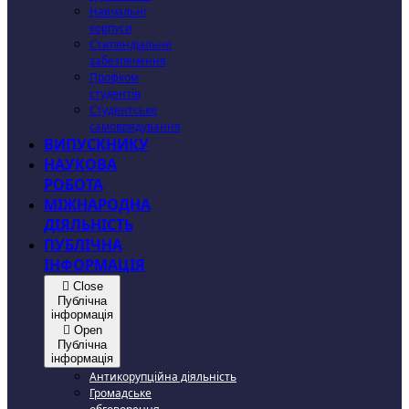
Навчальні
корпуси
Стипендіальне
забезпечення
Профком
студентів
Студентське
самоврядування
ВИПУСКНИКУ
НАУКОВА
РОБОТА
МІЖНАРОДНА
ДІЯЛЬНІСТЬ
ПУБЛІЧНА
ІНФОРМАЦІЯ
Close
Публічна
інформація
Open
Публічна
інформація
Антикорупційна діяльність
Громадське