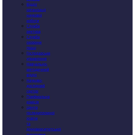
Відділ
організації
наукової
роботи
Служба
ректора
Служба
охорони
праці
Господарське
управління
Навчально-
методичний
відділ
Науково-
дослідний
сектор
Приймальна
комісія
Центр
післядипломної
освіти
та
доуніверситетської
підготовки