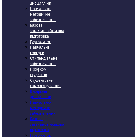
дисципліни
Навчально-
методичне
забезпечення
Базова
загальновійськова
підготовка
Гуртожиток
Навчальні
корпуси
Стипендіальне
забезпечення
Профком
студентів
Студентське
самоврядування
Вибіркові
дисципліни
Навчально-
методичне
забезпечення
Базова
загальновійськова
підготовка
Гуртожиток