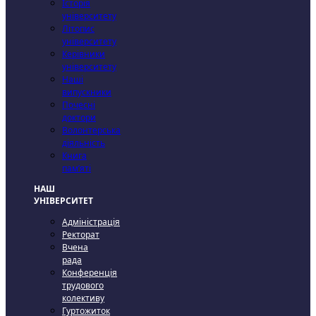
Історія
університету
Літопис
університету
Керівники
університету
Наші
випускники
Почесні
доктори
Волонтерська
діяльність
Книга
пам’яті
НАШ
УНІВЕРСИТЕТ
Адміністрація
Ректорат
Вчена
рада
Конференція
трудового
колективу
Гуртожиток