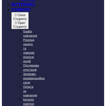
ВСТУПНИКУ
СТУДЕНТУ
Close
Студенту
Open
Студенту
Графік
навчання
Розклад
занять
та
дзвінків
Анонси
подій
Підсумкова
атестація
Заліково-
екзаменаційна
сесія
Оплата
за
навчання
Каталог
освітніх