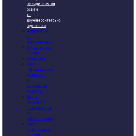
післядипломної
освіти
та
доуніверситетської
підготовки
Аспірантура
та
докторантура
Бухгалтерська
служба
Бібліотека
Відділ
інформаційної
діяльності
та
молодіжної
політики
Відділ
кадрового
забезпечення
та
документообігу
Відділ
міжнародних
зв’язків