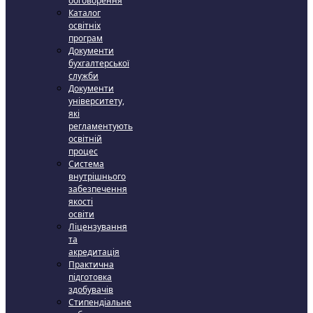
обговорення
Каталог
освітніх
програм
Документи
бухгалтерської
служби
Документи
університету,
які
регламентують
освітній
процес
Система
внутрішнього
забезпечення
якості
освіти
Ліцензування
та
акредитація
Практична
підготовка
здобувачів
Стипендіальне