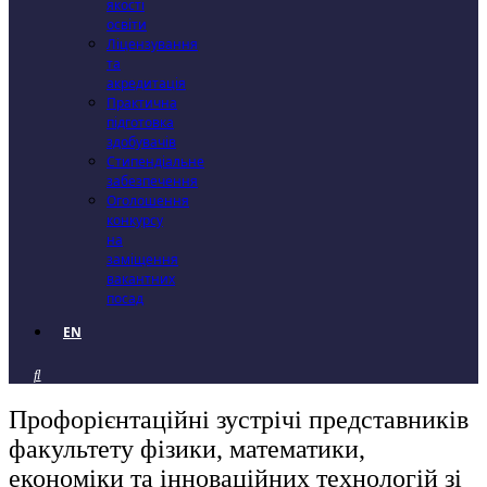
якості
освіти
Ліцензування
та
акредитація
Практична
підготовка
здобувачів
Стипендіальне
забезпечення
Оголошення
конкурсу
на
заміщення
вакантних
посад
EN
Профорієнтаційні зустрічі представників
факультету фізики, математики,
економіки та інноваційних технологій зі