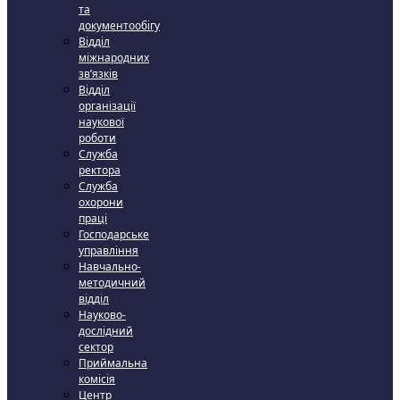
та
документообігу
Відділ
міжнародних
зв’язків
Відділ
організації
наукової
роботи
Служба
ректора
Служба
охорони
праці
Господарське
управління
Навчально-
методичний
відділ
Науково-
дослідний
сектор
Приймальна
комісія
Центр