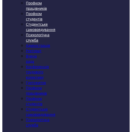
Профком
працівників
Профком
студентів
Студентське
самоврядування
Психологічна
служба
Адміністрація
Ректорат
Вчена
рада
Конференція
трудового
колективу
Гуртожиток
Профком
працівників
Профком
студентів
Студентське
самоврядування
Психологічна
служба