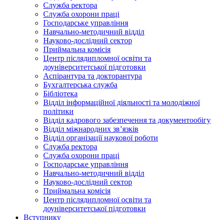
Служба ректора
Служба охорони праці
Господарське управління
Навчально-методичний відділ
Науково-дослідний сектор
Приймальна комісія
Центр післядипломної освіти та
доуніверситетської підготовки
Аспірантура та докторантура
Бухгалтерська служба
Бібліотека
Відділ інформаційної діяльності та молодіжної
політики
Відділ кадрового забезпечення та документообігу
Відділ міжнародних зв’язків
Відділ організації наукової роботи
Служба ректора
Служба охорони праці
Господарське управління
Навчально-методичний відділ
Науково-дослідний сектор
Приймальна комісія
Центр післядипломної освіти та
доуніверситетської підготовки
Вступнику