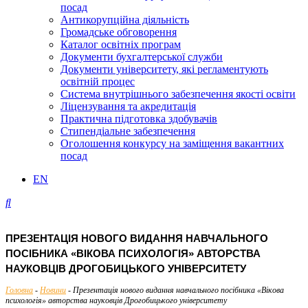
посад
Антикорупційна діяльність
Громадське обговорення
Каталог освітніх програм
Документи бухгалтерської служби
Документи університету, які регламентують
освітній процес
Система внутрішнього забезпечення якості освіти
Ліцензування та акредитація
Практична підготовка здобувачів
Стипендіальне забезпечення
Оголошення конкурсу на заміщення вакантних
посад
EN
ПРЕЗЕНТАЦІЯ НОВОГО ВИДАННЯ НАВЧАЛЬНОГО
ПОСІБНИКА «ВІКОВА ПСИХОЛОГІЯ» АВТОРСТВА
НАУКОВЦІВ ДРОГОБИЦЬКОГО УНІВЕРСИТЕТУ
Головна
-
Новини
-
Презентація нового видання навчального посібника «Вікова
психологія» авторства науковців Дрогобицького університету