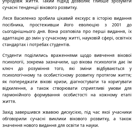
упродовж життя. Такий підхід дозволяє глибше зрозуміти
сучасні тенденції вікового розвитку.
Леся Василенко зробила цікавий екскурс в історію видання
посібника, простеживши його еволюцію з 2001 до
сьогоднішнього дня. Вона розповіла про перші видання, їх
адаптацію до змін у сучасному житті, науковій сфері, освітніх
стандартах і потребах студентів.
Студенти поділились враженнями щодо вивчення вікової
психології, зокрема зазначили, що вікова психологія дає їм
ключ до розуміння того, які зміни відбуваються у
психологічному та особистісному розвитку протягом життя;
як попереджати вікові кризи, діагностувати та коригувати
відхилення, а також створювати сприятливі умови для
гармонійного формування особистості на кожному етапі
життя.
Захід завершився жвавою дискусією, під час якої учасники
обговорили сучасні виклики вікового розвитку, а також
значення нового видання для освіти та науки.