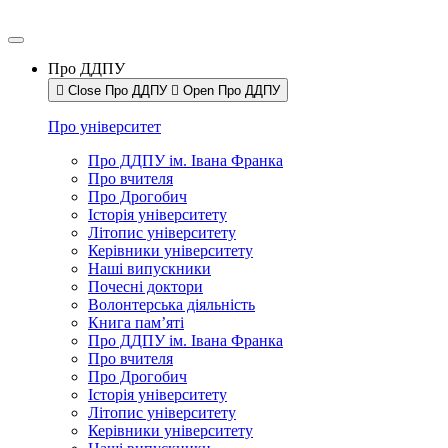
Про ДДПУ
Close Про ДДПУ
Open Про ДДПУ
Про університет
Про ДДПУ ім. Івана Франка
Про вчителя
Про Дрогобич
Історія університету
Літопис університету
Керівники університету
Наші випускники
Почесні доктори
Волонтерська діяльність
Книга пам’яті
Про ДДПУ ім. Івана Франка
Про вчителя
Про Дрогобич
Історія університету
Літопис університету
Керівники університету