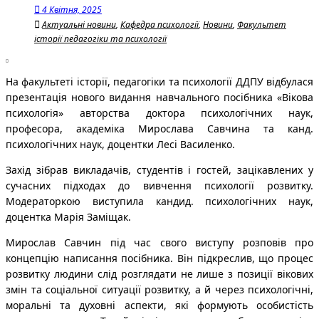
4 Квітня, 2025
Актуальні новини
,
Кафедра психології
,
Новини
,
Факультет
історії педагогіки та психології
На факультеті історії, педагогіки та психології ДДПУ відбулася
презентація нового видання навчального посібника «Вікова
психологія» авторства доктора психологічних наук,
професора, академіка Мирослава Савчина та канд.
психологічних наук, доцентки Лесі Василенко.
Захід зібрав викладачів, студентів і гостей, зацікавлених у
сучасних підходах до вивчення психології розвитку.
Модераторкою виступила кандид. психологічних наук,
доцентка Марія Заміщак.
Мирослав Савчин під час свого виступу розповів про
концепцію написання посібника. Він підкреслив, що процес
розвитку людини слід розглядати не лише з позиції вікових
змін та соціальної ситуації розвитку, а й через психологічні,
моральні та духовні аспекти, які формують особистість