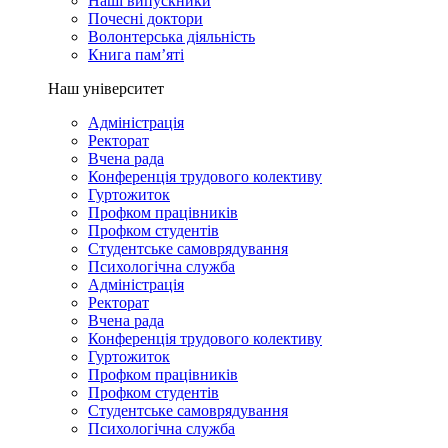
Наші випускники
Почесні доктори
Волонтерська діяльність
Книга пам’яті
Наш університет
Адміністрація
Ректорат
Вчена рада
Конференція трудового колективу
Гуртожиток
Профком працівників
Профком студентів
Студентське самоврядування
Психологічна служба
Адміністрація
Ректорат
Вчена рада
Конференція трудового колективу
Гуртожиток
Профком працівників
Профком студентів
Студентське самоврядування
Психологічна служба