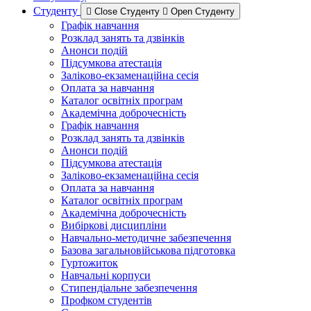
Студенту
Close Студенту
Open Студенту
Графік навчання
Розклад занять та дзвінків
Анонси подій
Підсумкова атестація
Заліково-екзаменаційна сесія
Оплата за навчання
Каталог освітніх програм
Академічна доброчесність
Графік навчання
Розклад занять та дзвінків
Анонси подій
Підсумкова атестація
Заліково-екзаменаційна сесія
Оплата за навчання
Каталог освітніх програм
Академічна доброчесність
Вибіркові дисципліни
Навчально-методичне забезпечення
Базова загальновійськова підготовка
Гуртожиток
Навчальні корпуси
Стипендіальне забезпечення
Профком студентів