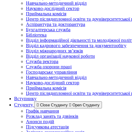
Навчально-методичний відділ
Науково-дослідний сектор
Приймальна комісія
Центр післядипломної освіти та доуніверситетської
Аспірантура та докторантура
Бухгалтерська служба
Бібліотека
Відділ інформаційної діяльності та молодіжної полі
Відділ кадрового забезпечення та документообігу
Відділ міжнародних зв’язків
Відділ організації наукової роботи
Служба ректора
Служба охорони праці
Господарське управління
Навчально-методичний відділ
Науково-дослідний сектор
Приймальна комісія
Центр післядипломної освіти та доуніверситетської
Вступнику
Студенту
Close Студенту
Open Студенту
Графік навчання
Розклад занять та дзвінків
Анонси подій
Підсумкова атестація