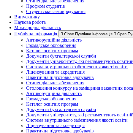
Стипендіальне забезпечення
Профком студентів
Студентське самоврядування
Випускнику
Наукова робота
Міжнародна діяльність
Публічна інформація
Close Публічна інформація
Open Пу
Антикорупційна діяльність
Громадське обговорення
Каталог освітніх програм
Документи бухгалтерської служби
Документи університету, які регламентують освітні
Система внутрішнього забезпечення якості освіти
Ліцензування та акредитація
Практична підготовка здобувачів
Стипендіальне забезпечення
Оголошення конкурсу на заміщення вакантних пос
Антикорупційна діяльність
Громадське обговорення
Каталог освітніх програм
Документи бухгалтерської служби
Документи університету, які регламентують освітні
Система внутрішнього забезпечення якості освіти
Ліцензування та акредитація
Практична підготовка здобувачів