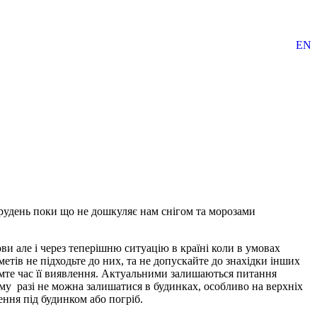
EN
 грудень поки що не дошкуляє нам снігом та морозами
ови але і через теперішню ситуацію в країні коли в умовах
тів не підходьте до них, та не допускайте до знахідки інших
домте час її виявлення. Актуальними залишаються питання
ому разі не можна залишатися в будинках, особливо на верхніх
ення під будинком або погріб.