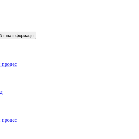
блічна інформація
й процес
ад
й процес