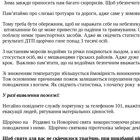
Зима завжди приносить нам багато сюрпризів. Щоб убезпечити 
Пам’ятаймо про слизькі тротуари та дороги, адже саме у зимови
Тому треба бути обережним, щоб не наражати себе на небезпеку
штовханини бо це може привести до падіння та травмування. О
поблизу немає транспортних засобів. Адже як свідчить статист
результаті ДТП щорічно гине понад 3 тисячі осіб.
З настанням морозів водойми та річки покриються льодом, а кол
стосується осіб, які є мешканцями гірських районів. Адже дуже 
крок. Важливо пам’ятати, що на водоймах безпечним вважаєтьс
Зі зниженням температури збільшується ймовірність виникненн
Тож основними причинами пожеж залишаються порушення правил
поводження з вогнем. Як свідчить статистика, з початку року в
У разі виявлення пожежі
:
Негайно повідомте службу порятунку за телефоном 101, вкажіть 
евакуації людей, рятування матеріальних цінностей.
Щорічно на Різдвяні та Новорічні свята використовуючи різном
поводження з ними. Щорічно святкова піротехніка забирає декі
Щоб свято для вас не скінчилося трагічно, при придбанні пі