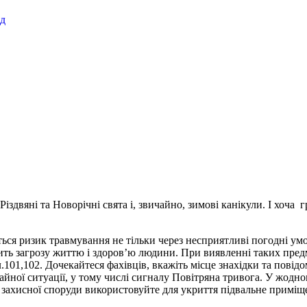
ад
іздвяні та Новорічні свята і, звичайно, зимові канікули. І хоча
ується ризик травмування не тільки через несприятливі погодні ум
ть загрозу життю і здоров’ю людини. При виявленні таких предме
.101,102. Дочекайтеся фахівців, вкажіть місце знахідки та пові
айної ситуації, у тому числі сигналу Повітряна тривога. У жодн
ку захисної споруди використовуйте для укриття підвальне приміщ