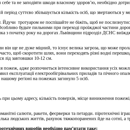
себе та не заподіяти шкоди власному здоров’ю, необхідно дотр
й період суттєво збільшується кількість осіб, що звертаються у м
. Йдучи тротуаром не поспішайте не біжіть, щоб не послизнутис
собливо будьте пильними при переході проїжджої частини дороги
ика з початку року на дорогах Львівщини підрозділ ДСНС виїжджа
и він ще не дуже міцний, то існує велика загроза, що може прол
часто, щоб скоротити шлях, вони переходять різні водні перешкод
я лід завтовшки 10-12 см.
я пожеж, адже розпочнеться інтенсивне використання усіх можли
 експлуатації електрообігрівальних приладів та пічного опал
 нашому регіоні на пожежах загинуло 5 осіб.
при цьому адресу, кількість поверхів, місце виникнення пожежі,
анітні салюти, ракети, феєрверки та петарди. піротехнічні ігр
лька людських життів, рахунок тяжкопоранених йде на сотні, а т
ротехнічних виробів необхідно пам’ятати таке
: