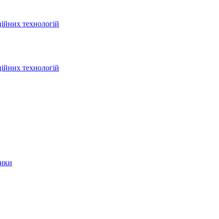
ційних технологій
ційних технологій
тики