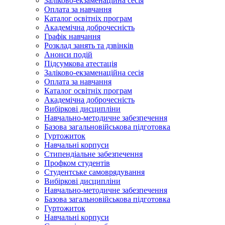
Заліково-екзаменаційна сесія
Оплата за навчання
Каталог освітніх програм
Академічна доброчесність
Графік навчання
Розклад занять та дзвінків
Анонси подій
Підсумкова атестація
Заліково-екзаменаційна сесія
Оплата за навчання
Каталог освітніх програм
Академічна доброчесність
Вибіркові дисципліни
Навчально-методичне забезпечення
Базова загальновійськова підготовка
Гуртожиток
Навчальні корпуси
Стипендіальне забезпечення
Профком студентів
Студентське самоврядування
Вибіркові дисципліни
Навчально-методичне забезпечення
Базова загальновійськова підготовка
Гуртожиток
Навчальні корпуси