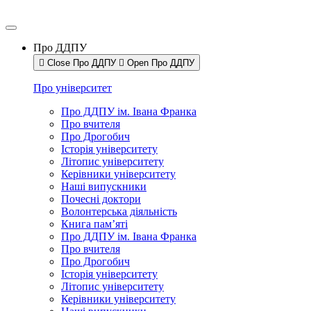
Про ДДПУ
Close Про ДДПУ
Open Про ДДПУ
Про університет
Про ДДПУ ім. Івана Франка
Про вчителя
Про Дрогобич
Історія університету
Літопис університету
Керівники університету
Наші випускники
Почесні доктори
Волонтерська діяльність
Книга пам’яті
Про ДДПУ ім. Івана Франка
Про вчителя
Про Дрогобич
Історія університету
Літопис університету
Керівники університету