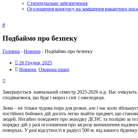
Стипендіальне забезпечення
Оголошення конкурсу на заміщення вакантних пос
Подбаймо про безпеку
Головна
-
Новини
-
Подбаймо про безпеку
26 Грудня, 2025
Новини
,
Охорона праці
Завершується навчальний семестр 2025-2026 н.р. Нас очікують Р
сподіваємося, що буде і мороз і сніг і ожеледиця.
Зима – не тільки чудова пора для розваг, але і час коли збільш
постійних бойових дій досить легко знайти предмет, що станови
людей. Негайно повідомте про знахідку ДСНС та поліцію за тел
порядку дій у разі оголошення про загрозу виникнення надзвич
поверхах. У разі відсутності в радіусі 500 м. від вашого будин