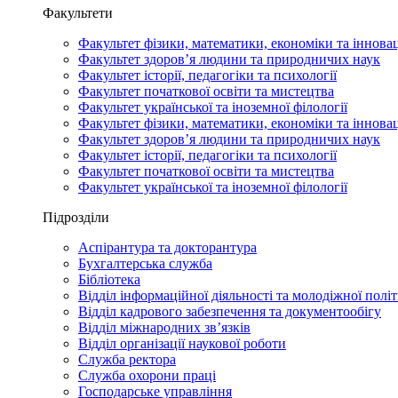
Факультети
Факультет фізики, математики, економіки та іннова
Факультет здоров’я людини та природничих наук
Факультет історії, педагогіки та психології
Факультет початкової освіти та мистецтва
Факультет української та іноземної філології
Факультет фізики, математики, економіки та іннова
Факультет здоров’я людини та природничих наук
Факультет історії, педагогіки та психології
Факультет початкової освіти та мистецтва
Факультет української та іноземної філології
Підрозділи
Аспірантура та докторантура
Бухгалтерська служба
Бібліотека
Відділ інформаційної діяльності та молодіжної полі
Відділ кадрового забезпечення та документообігу
Відділ міжнародних зв’язків
Відділ організації наукової роботи
Служба ректора
Служба охорони праці
Господарське управління