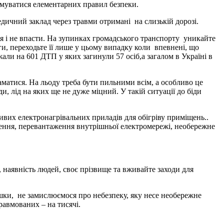
имуватися елементарних правил безпеки.
едичний заклад через травми отримані на слизькій дорозі.
я і не впасти. На зупинках громадського транспорту уникайте
, переходьте її лише у цьому випадку коли впевнені, що
ли на 601 ДТП у яких загинули 57 осіб,а загалом в Україні в
аматися. На льоду треба бути пильними всім, а особливо це
и, лід на яких ще не дуже міцний. У такій ситуації до біди
вих електронагрівальних приладів для обігріву приміщень..
ення, перевантаження внутрішньої електромережі, необережне
 наявність людей, своє прізвище та вживайте заходи для
ашки, не замислюємося про небезпеку, яку несе необережне
равмованих – на тисячі.