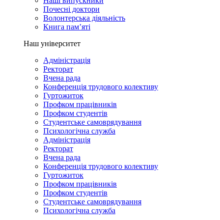
Наші випускники
Почесні доктори
Волонтерська діяльність
Книга пам’яті
Наш університет
Адміністрація
Ректорат
Вчена рада
Конференція трудового колективу
Гуртожиток
Профком працівників
Профком студентів
Студентське самоврядування
Психологічна служба
Адміністрація
Ректорат
Вчена рада
Конференція трудового колективу
Гуртожиток
Профком працівників
Профком студентів
Студентське самоврядування
Психологічна служба