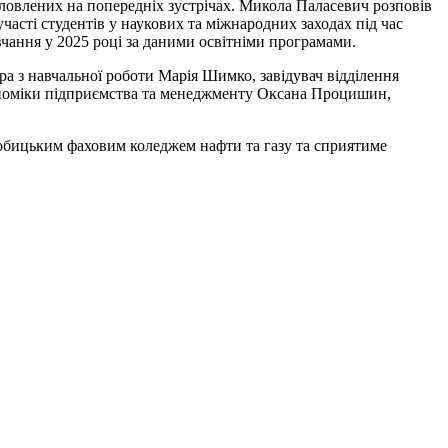
ловлених на попередніх зустрічах. Микола Паласевич розповів
асті студентів у наукових та міжнародних заходах під час
чання у 2025 році за даними освітніми програмами.
 з навчальної роботи Марія Шимко, завідувач відділення
кономіки підприємства та менеджменту Оксана Процишин,
гобицьким фаховим коледжем нафти та газу та сприятиме