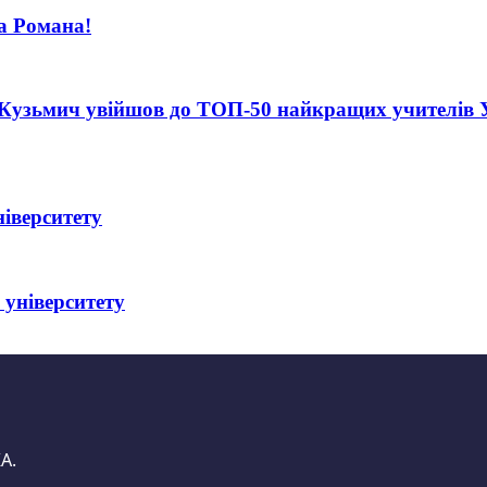
а Романа!
Кузьмич увійшов до ТОП-50 найкращих учителів Укр
іверситету
 університету
А.