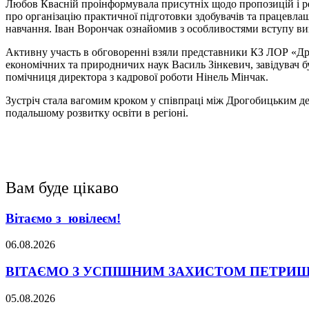
Любов Квасній проінформувала присутніх щодо пропозицій і рек
про організацію практичної підготовки здобувачів та працевла
навчання. Іван Ворончак ознайомив з особливостями вступу ви
Активну участь в обговоренні взяли представники КЗ ЛОР «Дро
економічних та природничих наук Василь Зінкевич, завідувач 
помічниця директора з кадрової роботи Нінель Мінчак.
Зустріч стала вагомим кроком у співпраці між Дрогобицьким д
подальшому розвитку освіти в регіоні.
Вам буде цікаво
Вітаємо з ювілеєм!
06.08.2026
ВІТАЄМО З УСПІШНИМ ЗАХИСТОМ ПЕТРИШ
05.08.2026