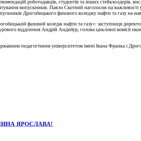
омендацій роботодавців, студентів та інших стейкхолдерів, вис
штування випускників. Павло Скотний наголосив на важливості уч
пускників Дрогобицького фахового коледжу нафти та газу на нав
гобицький фаховий коледж нафти та газу»: заступниця директора
бурового відділення Андрій Андибур, голова циклової комісії е
ержавним педагогічним університетом імені Івана Франка і Дро
ИНА ЯРОСЛАВА!