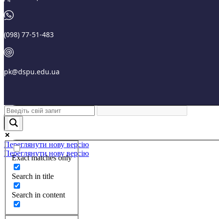
(098) 77-51-483
pk@dspu.edu.ua
Переглянути нову версію
Переглянути нову версію
Exact matches only
Search in title
Search in content