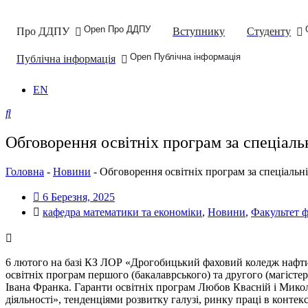
Open Про ДДПУ
Про ДДПУ
Вступнику
Студенту
Open Публічна інформація
Публічна інформація
EN
Обговорення освітніх програм за спеціа
Головна
-
Новини
-
Обговорення освітніх програм за спеціаль
6 Березня, 2025
кафедра математики та економіки
,
Новини
,
Факультет ф
6 лютого на базі КЗ ЛОР «Дрогобицький фаховий коледж нафти т
освітніх програм першого (бакалаврського) та другого (магіст
Івана Франка. Гаранти освітніх програм Любов Квасній і Мик
діяльності», тенденціями розвитку галузі, ринку праці в контекс