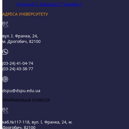
Facebook
Instagram
Youtube
АДРЕСА УНІВЕРСИТЕТУ
вул. І. Франка, 24,
м. Дрогобич, 82100
(03‑24) 41‑04‑74
(03‑24) 43‑38‑77
dspu@dspu.edu.ua
ПРИЙМАЛЬНА КОМІСІЯ
каб.№117-118, вул. І. Франка, 24, м.
Дрогобич, 82100