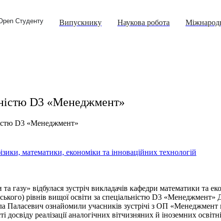
Open Студенту
Випускнику
Наукова робота
Міжнародн
льністю D3 «Менеджмент»
ністю D3 «Менеджмент»
ізики, математики, економіки та інноваційних технологій
а газу» відбулася зустріч викладачів кафедри математики та еко
ерського) рівнів вищої освіти за спеціальністю D3 «Менеджмент»
ола Паласевич ознайомили учасників зустрічі з ОП «Менеджмент
ті досвіду реалізації аналогічних вітчизняних й іноземних освітн