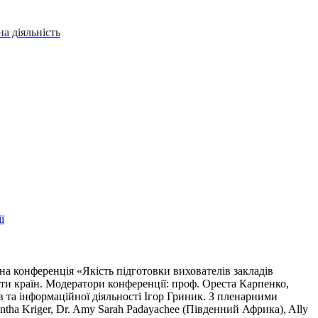
а діяльність
ї
а конференція «Якість підготовки вихователів закладів
0-ти країн. Модератори конференції: проф. Ореста Карпенко,
в та інформаційної діяльності Ігор Гриник. З пленарними
amantha Kriger, Dr. Amy Sarah Padayachee (Південний Африка), Ally