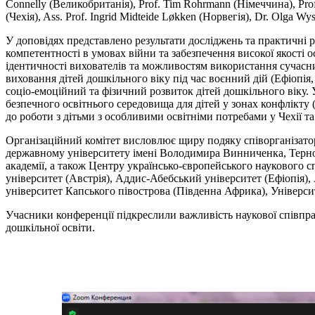
Connelly (Великобританія), Prof. Tim Rohrmann (Німеччина), Prof.
(Чехія), Ass. Prof. Ingrid Midteide Løkken (Норвегія), Dr. Olga W
У доповідях представлено результати досліджень та практичні 
компетентності в умовах війни та забезпечення високої якості о
ідентичності вихователів та можливостям використання сучасних
виховання дітей дошкільного віку під час воєнний дій (Ефіопія
соціо-емоційний та фізичний розвиток дітей дошкільного віку
безпечного освітнього середовища для дітей у зонах конфлікту 
до роботи з дітьми з особливими освітніми потребами у Чехії т
Організаційний комітет висловлює щиру подяку співорганізато
державному університету імені Володимира Винниченка, Терно
академії, а також Центру українсько-європейського наукового 
університет (Австрія), Аддис-Абебський університет (Ефіопія)
університет Капського півострова (Південна Африка), Універси
Учасники конференції підкреслили важливість наукової співпра
дошкільної освіти.