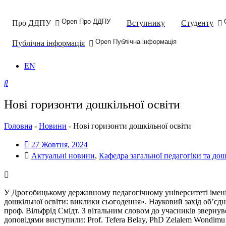
Open Про ДДПУ
Про ДДПУ
Вступнику
Студенту
Open Публічна інформація
Публічна інформація
EN
Нові горизонти дошкільної освіти
Головна
-
Новини
-
Нові горизонти дошкільної освіти
27 Жовтня, 2024
Актуальні новини
,
Кафедра загальної педагогіки та дош
У Дрогобицькому державному педагогічному університеті імені
дошкільної освіти: виклики сьогодення». Науковий захід об’єдн
проф. Вільфрід Смідт. З вітальним словом до учасників звернув
доповідями виступили: Prof. Tefera Belay, PhD Zelalem Wondimu Ki