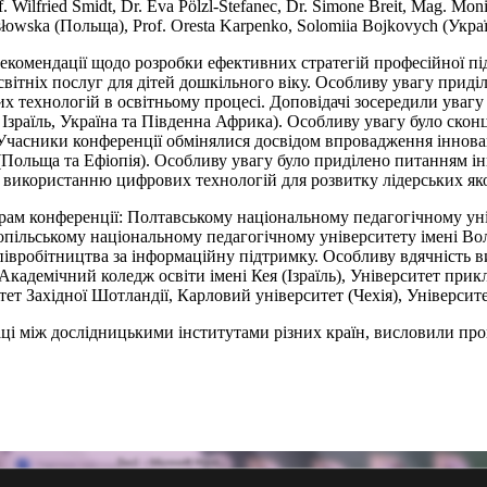
 Wilfried Smidt, Dr. Eva Pölzl-Stefanec, Dr. Simone Breit, Mag. Mo
ysłowska (Польща), Prof. Oresta Karpenko, Solomiia Bojkovych (Украї
рекомендації щодо розробки ефективних стратегій професійної пі
світніх послуг для дітей дошкільного віку. Особливу увагу приді
 технологій в освітньому процесі. Доповідачі зосередили увагу н
, Ізраїль, Україна та Південна Африка). Особливу увагу було ско
. Учасники конференції обмінялися досвідом впровадження іннов
(Польща та Ефіопія). Особливу увагу було приділено питанням інк
а використанню цифрових технологій для розвитку лідерських яко
рам конференції: Полтавському національному педагогічному уні
пільському національному педагогічному університету імені Во
співробітництва за інформаційну підтримку. Особливу вдячність
, Академічний коледж освіти імені Кея (Ізраїль), Університет п
тет Західної Шотландії, Карловий університет (Чехія), Універси
ці між дослідницькими інститутами різних країн, висловили про