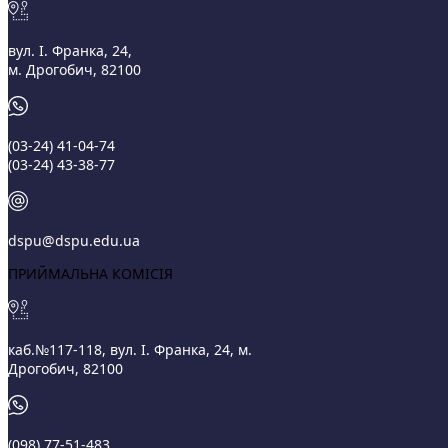
вул. І. Франка, 24,
м. Дрогобич, 82100
(03‑24) 41‑04‑74
(03‑24) 43‑38‑77
dspu@dspu.edu.ua
ПРИЙМАЛЬНА КОМІСІЯ
каб.№117-118, вул. І. Франка, 24, м.
Дрогобич, 82100
(098) 77-51-483