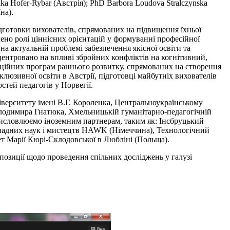
nika Hofer-Rybar (Австрія); PhD Barbora Loudova Stralczynska
на).
дготовки вихователів, спрямованих на підвищення їхньої
лено ролі ціннісних орієнтацій у формуванні професійної
а актуальній проблемі забезпечення якісної освіти та
нцентровано на впливі збройних конфліктів на когнітивний,
аційних програм раннього розвитку, спрямованих на створення
люзивної освіти в Австрії, підготовці майбутніх вихователів
стей педагогів у Норвегії.
верситету імені В.Г. Короленка, Центральноукраїнському
лодимира Гнатюка, Хмельницькій гуманітарно-педагогічній
 висловлюємо іноземним партнерам, таким як: Інсбруцький
рикладних наук і мистецтв HAWK (Німеччина), Технологічний
тет Марії Кюрі-Склодовської в Любліні (Польща).
позиції щодо проведення спільних досліджень у галузі