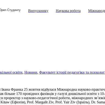
Open Студенту
Випускнику
Наукова робота
Міжнародн
кільної освіти
,
Новини
,
Факультет історії педагогіки та психологі
 Івана Франка 25 жовтня відбулася Міжнародна науково-практичн
ав більше 170 провідних фахівців у галузі дошкільної освіти з 1
ся проректор з науково-педагогічної роботи, міжнародних зв’язкі
taw (Ефіопія), Prof. Margalit Ziv, Prof. Yair Ziv (Ізраїль), Dr. S