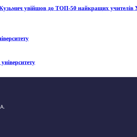
Кузьмич увійшов до ТОП-50 найкращих учителів Укр
іверситету
 університету
А.