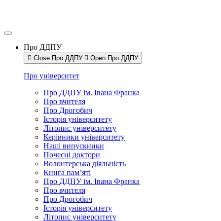
Про ДДПУ
Close Про ДДПУ
Open Про ДДПУ
Про університет
Про ДДПУ ім. Івана Франка
Про вчителя
Про Дрогобич
Історія університету
Літопис університету
Керівники університету
Наші випускники
Почесні доктори
Волонтерська діяльність
Книга пам’яті
Про ДДПУ ім. Івана Франка
Про вчителя
Про Дрогобич
Історія університету
Літопис університету