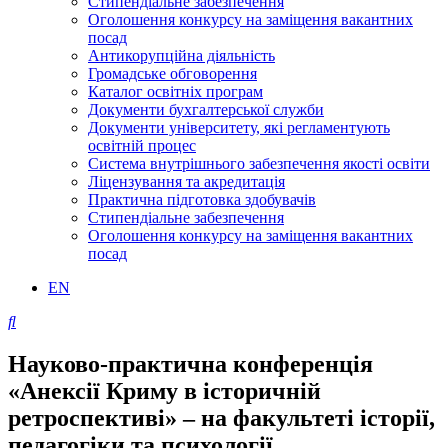
Стипендіальне забезпечення
Оголошення конкурсу на заміщення вакантних
посад
Антикорупційна діяльність
Громадське обговорення
Каталог освітніх програм
Документи бухгалтерської служби
Документи університету, які регламентують
освітній процес
Система внутрішнього забезпечення якості освіти
Ліцензування та акредитація
Практична підготовка здобувачів
Стипендіальне забезпечення
Оголошення конкурсу на заміщення вакантних
посад
EN
Науково-практична конференція
«Анексії Криму в історичній
ретроспективі» – на факультеті історії,
педагогіки та психології