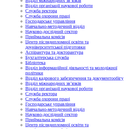
Відділ міжнародних зв’язків
Відділ організації наукової роботи
Служба ректора
Служба охорони праці
Господарське управління
Навчально-методичний відділ
Науково-дослідний сектор
Приймальна комісія
Центр післядипломної освіти та
доуніверситетської підготовки
Аспірантура та докторантура
Бухгалтерська служба
Бібліотека
Відділ інформаційної діяльності та молодіжної
політики
Відділ кадрового забезпечення та документообігу
Відділ міжнародних зв’язків
Відділ організації наукової роботи
Служба ректора
Служба охорони праці
Господарське управління
Навчально-методичний відділ
Науково-дослідний сектор
Приймальна комісія
Центр післядипломної освіти та