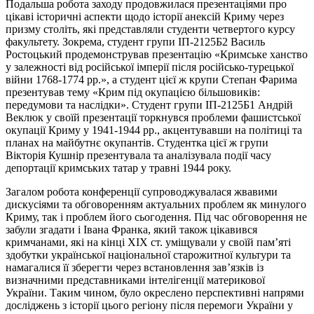
Подальша робота заходу продовжилася презентаціями про
цікаві історичні аспекти щодо історії анексій Криму через
призму століть, які представляли студенти четвертого курсу
факультету. Зокрема, студент групи ІП-2125Б2 Василь
Ростоцький продемонстрував презентацію «Кримське ханство
у залежності від російської імперії після російсько-турецької
війни 1768-1774 рр.», а студент цієї ж крупи Степан Фарима
презентував тему «Крим під окупацією більшовиків:
передумови та наслідки». Студент групи ІП-2125Б1 Андрій
Веклюк у своїй презентації торкнувся проблеми фашистської
окупації Криму у 1941-1944 рр., акцентувавши на політиці та
планах на майбутнє окупантів. Студентка цієї ж групи
Вікторія Кушнір презентувала та аналізувала події часу
депортації кримських татар у травні 1944 року.
Загалом робота конференції супроводжувалася жвавими
дискусіями та обговоренням актуальних проблем як минулого
Криму, так і проблем його сьогодення. Під час обговорення не
забули згадати і Івана Франка, який також цікавився
кримчанами, які на кінці ХІХ ст. уміщували у своїй пам’яті
здобутки української національної старожитної культури та
намагалися її зберегти через встановлення зав’язків із
визначними представниками інтелігенції материкової
України. Таким чином, було окреслено перспективні напрями
досліджень з історії цього регіону після перемоги України у