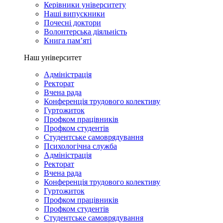
Керівники університету
Наші випускники
Почесні доктори
Волонтерська діяльність
Книга пам’яті
Наш університет
Адміністрація
Ректорат
Вчена рада
Конференція трудового колективу
Гуртожиток
Профком працівників
Профком студентів
Студентське самоврядування
Психологічна служба
Адміністрація
Ректорат
Вчена рада
Конференція трудового колективу
Гуртожиток
Профком працівників
Профком студентів
Студентське самоврядування