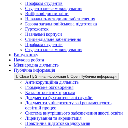
Профком студентів
Студентське самоврядування
Вибіркові дисципліни
Навчально-методичне забезпечення
Базова загальновійськова підготовка
Гуртожиток
Навчальні корпуси
Стипендіальне забезпечення
Профком студентів
Студентське самоврядування
Випускнику
Наукова робота
Міжнародна діяльність
Публічна інформація
Close Публічна інформація
Open Публічна інформація
Антикорупційна діяльність
Громадське обговорення
Каталог освітніх програм
Документи бухгалтерської служби
Документи університету, які регламентують
освітній процес
Система внутрішнього забезпечення якості освіти
Ліцензування та акредитація
Практична підготовка здобувачів