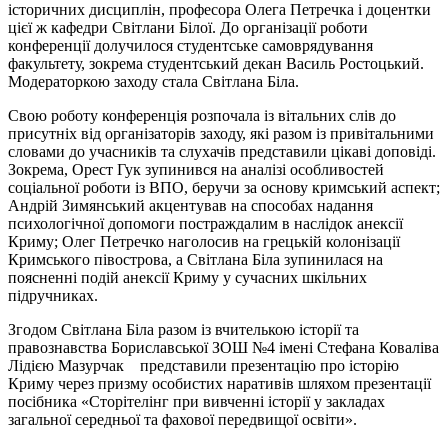
історичних дисциплін, професора Олега Петречка і доцентки
цієї ж кафедри Світлани Білої. До організації роботи
конференції долучилося студентське самоврядування
факультету, зокрема студентський декан Василь Ростоцький.
Модераторкою заходу стала Світлана Біла.
Свою роботу конференція розпочала із вітальних слів до
присутніх від організаторів заходу, які разом із привітальними
словами до учасників та слухачів представили цікаві доповіді.
Зокрема, Орест Гук зупинився на аналізі особливостей
соціальної роботи із ВПО, беручи за основу кримський аспект;
Андрій Зимянський акцентував на способах надання
психологічної допомоги постраждалим в наслідок анексії
Криму; Олег Петречко наголосив на грецькій колонізації
Кримського півострова, а Світлана Біла зупинилася на
поясненні подій анексії Криму у сучасних шкільних
підручниках.
Згодом Світлана Біла разом із вчителькою історії та
правознавства Бориславської ЗОШ №4 імені Стефана Коваліва
Лідією Мазурчак представили презентацію про історію
Криму через призму особистих наративів шляхом презентації
посібника «Сторітелінг при вивченні історії у закладах
загальної середньої та фахової передвищої освіти».