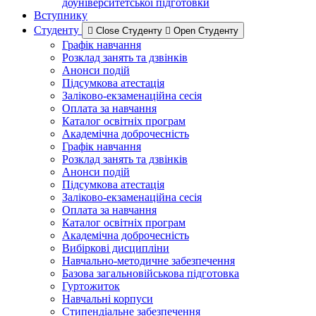
доуніверситетської підготовки
Вступнику
Студенту
Close Студенту
Open Студенту
Графік навчання
Розклад занять та дзвінків
Анонси подій
Підсумкова атестація
Заліково-екзаменаційна сесія
Оплата за навчання
Каталог освітніх програм
Академічна доброчесність
Графік навчання
Розклад занять та дзвінків
Анонси подій
Підсумкова атестація
Заліково-екзаменаційна сесія
Оплата за навчання
Каталог освітніх програм
Академічна доброчесність
Вибіркові дисципліни
Навчально-методичне забезпечення
Базова загальновійськова підготовка
Гуртожиток
Навчальні корпуси
Стипендіальне забезпечення