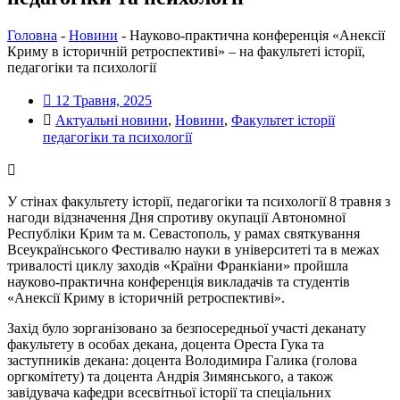
Головна
-
Новини
-
Науково-практична конференція «Анексії
Криму в історичній ретроспективі» – на факультеті історії,
педагогіки та психології
12 Травня, 2025
Актуальні новини
,
Новини
,
Факультет історії
педагогіки та психології
У стінах факультету історії, педагогіки та психології 8 травня з
нагоди відзначення Дня спротиву окупації Автономної
Республіки Крим та м. Севастополь, у рамах святкування
Всеукраїнського Фестивалю науки в університеті та в межах
тривалості циклу заходів «Країни Франкіани» пройшла
науково-практична конференція викладачів та студентів
«Анексії Криму в історичній ретроспективі».
Захід було зорганізовано за безпосередньої участі деканату
факультету в особах декана, доцента Ореста Гука та
заступників декана: доцента Володимира Галика (голова
оргкомітету) та доцента Андрія Зимянського, а також
завідувача кафедри всесвітньої історії та спеціальних