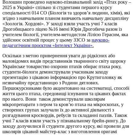
Волошин проведено науково-пізнавальний захід «Птах року –
2025 в Україні» спільно зі студентами першого курсу
спеціальності 014 СО (Біологія та здоров’я людини, хімія), які
згідно з навчальним планом вивчають навчальну дисципліну
«Зоологія. Хордові». У заході взяли участь учні 7 класів
Дрогобицького ліцею №16 імені Юрія Дрогобича разом із
учителем біології, учителем-методистом Лілією Герасим, яка
здійснює освітній процес у цьому ЗЗСО за
науково-
педагогічним проєктом «Інтелект України».
Оскільки з метою привернення уваги до рідкісних або
маловідомих видів представників тваринного світу щороку
Українське товариство охорони птахів обирає птаха року,
студенти-біологи демонстрували учасникам заходу
презентацію з цікавою інформацією про Крутиголовку як
незвичайну представницю з Родини дятлових.
Першокурсниками було акцентовано на систематиці, способі
життя цього птаха, середовищі існування та цікавих фактах
про нього. Вони також демонстрували школярам
мікропрепарати з пером та кров’ю птаха на мікроскопах, у
створених групах залучали їх до активної діяльності з
розгадування кросвордів, ребусів та складанні пазлів. Також
учні 7 класів взяли участь у пізнавальному брейн-рингу. До
заходу долучилися й студенти другого курсу, які провели для
школярів цікавий майстер-клас з виготовлення оригамі