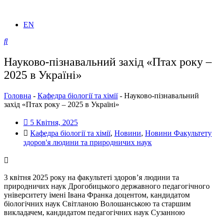
EN
Науково-пізнавальний захід «Птах року –
2025 в Україні»
Головна
-
Кафедра біології та хімії
-
Науково-пізнавальний
захід «Птах року – 2025 в Україні»
5 Квітня, 2025
Кафедра біології та хімії
,
Новини
,
Новини Факультету
здоров'я людини та природничих наук
3 квітня 2025 року на факультеті здоров’я людини та
природничих наук Дрогобицького державного педагогічного
університету імені Івана Франка доцентом, кандидатом
біологічних наук Світланою Волошанською та старшим
викладачем, кандидатом педагогічних наук Сузанною