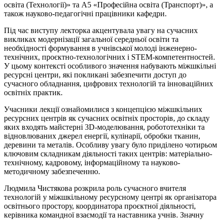
освіта (Технології)» та А5 «Професійна освіта (Транспорт)», а
також науково-педагогічні працівники кафедри.
Під час виступу лекторка акцентувала увагу на сучасних
викликах модернізації загальної середньої освіти та
необхідності формування в учнівської молоді інженерно-
технічних, проєктно-технологічних і STEM-компетентностей.
У цьому контексті особливого значення набувають міжшкільні
ресурсні центри, які покликані забезпечити доступ до
сучасного обладнання, цифрових технологій та інноваційних
освітніх практик.
Учасники лекції ознайомилися з концепцією міжшкільних
ресурсних центрів як сучасних освітніх просторів, до складу
яких входять майстерні 3D-моделювання, робототехніки та
відновлюваних джерел енергії, кулінарії, обробки тканин,
деревини та металів. Особливу увагу було приділено чотирьом
ключовим складникам діяльності таких центрів: матеріально-
технічному, кадровому, інформаційному та науково-
методичному забезпеченню.
Людмила Чистякова розкрила роль сучасного вчителя
технологій у міжшкільному ресурсному центрі як організатора
освітнього простору, координатора проєктної діяльності,
керівника командної взаємодії та наставника учнів. Значну