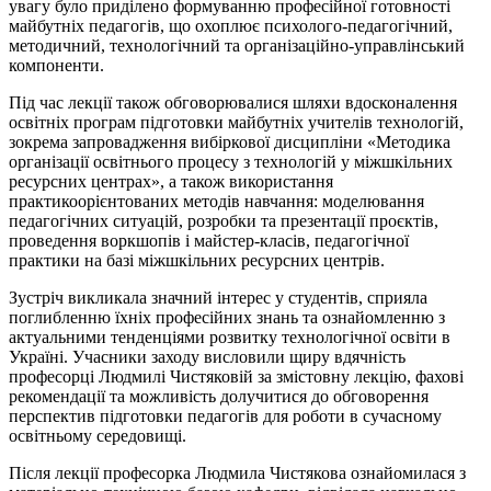
увагу було приділено формуванню професійної готовності
майбутніх педагогів, що охоплює психолого-педагогічний,
методичний, технологічний та організаційно-управлінський
компоненти.
Під час лекції також обговорювалися шляхи вдосконалення
освітніх програм підготовки майбутніх учителів технологій,
зокрема запровадження вибіркової дисципліни «Методика
організації освітнього процесу з технологій у міжшкільних
ресурсних центрах», а також використання
практикоорієнтованих методів навчання: моделювання
педагогічних ситуацій, розробки та презентації проєктів,
проведення воркшопів і майстер-класів, педагогічної
практики на базі міжшкільних ресурсних центрів.
Зустріч викликала значний інтерес у студентів, сприяла
поглибленню їхніх професійних знань та ознайомленню з
актуальними тенденціями розвитку технологічної освіти в
Україні. Учасники заходу висловили щиру вдячність
професорці Людмилі Чистяковій за змістовну лекцію, фахові
рекомендації та можливість долучитися до обговорення
перспектив підготовки педагогів для роботи в сучасному
освітньому середовищі.
Після лекції професорка Людмила Чистякова ознайомилася з