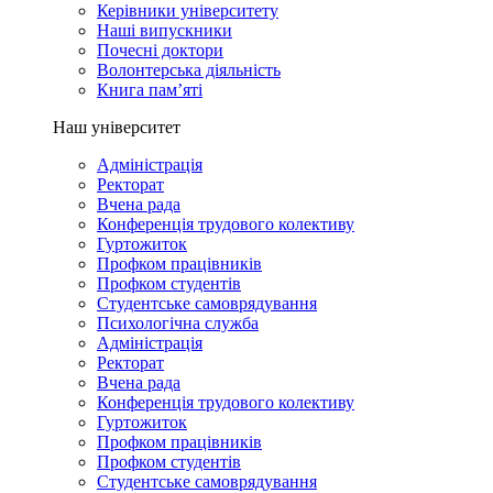
Керівники університету
Наші випускники
Почесні доктори
Волонтерська діяльність
Книга пам’яті
Наш університет
Адміністрація
Ректорат
Вчена рада
Конференція трудового колективу
Гуртожиток
Профком працівників
Профком студентів
Студентське самоврядування
Психологічна служба
Адміністрація
Ректорат
Вчена рада
Конференція трудового колективу
Гуртожиток
Профком працівників
Профком студентів
Студентське самоврядування