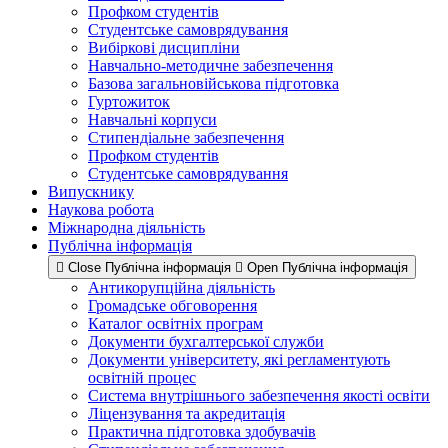
Профком студентів
Студентське самоврядування
Вибіркові дисципліни
Навчально-методичне забезпечення
Базова загальновійськова підготовка
Гуртожиток
Навчальні корпуси
Стипендіальне забезпечення
Профком студентів
Студентське самоврядування
Випускнику
Наукова робота
Міжнародна діяльність
Публічна інформація
Close Публічна інформація
Open Публічна інформація
Антикорупційна діяльність
Громадське обговорення
Каталог освітніх програм
Документи бухгалтерської служби
Документи університету, які регламентують
освітній процес
Система внутрішнього забезпечення якості освіти
Ліцензування та акредитація
Практична підготовка здобувачів