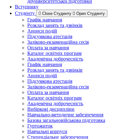
доуніверситетської підготовки
Вступнику
Студенту
Close Студенту
Open Студенту
Графік навчання
Розклад занять та дзвінків
Анонси подій
Підсумкова атестація
Заліково-екзаменаційна сесія
Оплата за навчання
Каталог освітніх програм
Академічна доброчесність
Графік навчання
Розклад занять та дзвінків
Анонси подій
Підсумкова атестація
Заліково-екзаменаційна сесія
Оплата за навчання
Каталог освітніх програм
Академічна доброчесність
Вибіркові дисципліни
Навчально-методичне забезпечення
Базова загальновійськова підготовка
Гуртожиток
Навчальні корпуси
Стипендіальне забезпечення