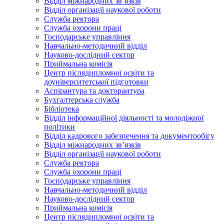
Відділ міжнародних зв’язків
Відділ організації наукової роботи
Служба ректора
Служба охорони праці
Господарське управління
Навчально-методичний відділ
Науково-дослідний сектор
Приймальна комісія
Центр післядипломної освіти та
доуніверситетської підготовки
Аспірантура та докторантура
Бухгалтерська служба
Бібліотека
Відділ інформаційної діяльності та молодіжної
політики
Відділ кадрового забезпечення та документообігу
Відділ міжнародних зв’язків
Відділ організації наукової роботи
Служба ректора
Служба охорони праці
Господарське управління
Навчально-методичний відділ
Науково-дослідний сектор
Приймальна комісія
Центр післядипломної освіти та