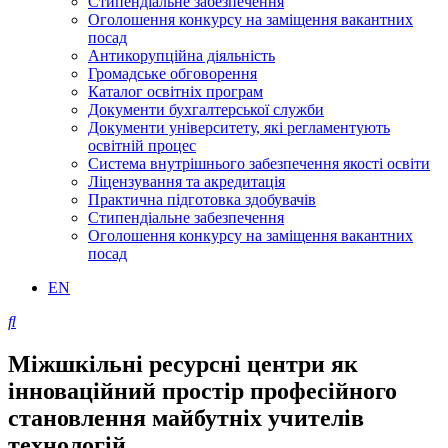
Стипендіальне забезпечення
Оголошення конкурсу на заміщення вакантних
посад
Антикорупційна діяльність
Громадське обговорення
Каталог освітніх програм
Документи бухгалтерської служби
Документи університету, які регламентують
освітній процес
Система внутрішнього забезпечення якості освіти
Ліцензування та акредитація
Практична підготовка здобувачів
Стипендіальне забезпечення
Оголошення конкурсу на заміщення вакантних
посад
EN
Міжшкільні ресурсні центри як
інноваційний простір професійного
становлення майбутніх учителів
технологій