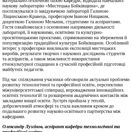
матеріально-технічною базою кафедри, відвідала навчально-
наукову лабораторію «Мистецька Бойківщина», де
поспілкувалася із завідувачкою лабораторії Галиною
Ліщинською-Кравець, професором Іваном Нищаком,
доценткою Галиною Мельник, студентами та аспірантами.
Гостя ознайомилася з основними напрямами діяльності
лабораторії, її науковими, освітніми та культурно-
просвітницькими проєктами, спрямованими на збереження й
популяризацію традиційної культури Бойківщини. Особливий
інтерес у професорки викликали експозиції мистецьких
виробів, результати творчих і наукових досліджень студентів
та аспірантів, а також можливості використання
етнокультурної спадщини в сучасній професійній підготовці
майбутніх педагогів.
Під час спілкування учасники обговорили актуальні проблеми
розвитку технологічної та професійної освіти, перспективи
міжуніверситетської співпраці, впровадження інноваційних
освітніх технологій та розширення академічних контактів між
закладами вищої освіти. Зустріч пройшла у теплій,
доброзичливій атмосфері та стала важливим кроком до
подальшого розвитку науково-освітнього партнерства між
кафедрами.
Олександр Лузгінов, аспірант кафедри технологічної та
професійної освіти