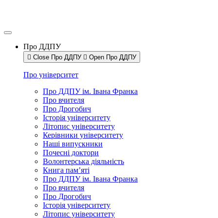
Про ДДПУ
Close Про ДДПУ
Open Про ДДПУ
Про університет
Про ДДПУ ім. Івана Франка
Про вчителя
Про Дрогобич
Історія університету
Літопис університету
Керівники університету
Наші випускники
Почесні доктори
Волонтерська діяльність
Книга пам’яті
Про ДДПУ ім. Івана Франка
Про вчителя
Про Дрогобич
Історія університету
Літопис університету