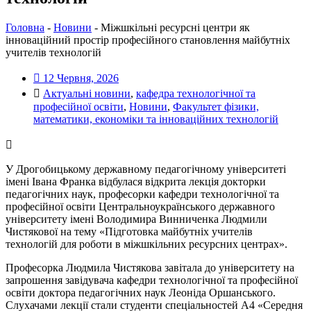
Головна
-
Новини
-
Міжшкільні ресурсні центри як
інноваційний простір професійного становлення майбутніх
учителів технологій
12 Червня, 2026
Актуальні новини
,
кафедра технологічної та
професійної освіти
,
Новини
,
Факультет фізики,
математики, економіки та інноваційних технологій
У Дрогобицькому державному педагогічному університеті
імені Івана Франка відбулася відкрита лекція докторки
педагогічних наук, професорки кафедри технологічної та
професійної освіти Центральноукраїнського державного
університету імені Володимира Винниченка Людмили
Чистякової на тему «Підготовка майбутніх учителів
технологій для роботи в міжшкільних ресурсних центрах».
Професорка Людмила Чистякова завітала до університету на
запрошення завідувача кафедри технологічної та професійної
освіти доктора педагогічних наук Леоніда Оршанського.
Слухачами лекції стали студенти спеціальностей А4 «Середня