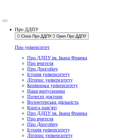
Про ДДПУ
Close Про ДДПУ
Open Про ДДПУ
Про університет
Про ДДПУ ім. Івана Франка
Про вчителя
Про Дрогобич
Історія університету
Літопис університету
Керівники університету
Наші випускники
Почесні доктори
Волонтерська діяльність
Книга пам’яті
Про ДДПУ ім. Івана Франка
Про вчителя
Про Дрогобич
Історія університету
Літопис університету