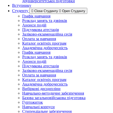
доуніверситетської підготовки
Вступнику
Студенту
Close Студенту
Open Студенту
Графік навчання
Розклад занять та дзвінків
Анонси подій
Підсумкова атестація
Заліково-екзаменаційна сесія
Оплата за навчання
Каталог освітніх програм
Академічна доброчесність
Графік навчання
Розклад занять та дзвінків
Анонси подій
Підсумкова атестація
Заліково-екзаменаційна сесія
Оплата за навчання
Каталог освітніх програм
Академічна доброчесність
Вибіркові дисципліни
Навчально-методичне забезпечення
Базова загальновійськова підготовка
Гуртожиток
Навчальні корпуси
Стипендіальне забезпечення