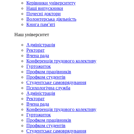
Керівники університету
Наші випускники
Почесні доктори
Волонтерська діяльність
Книга пам’яті
Наш університет
Адміністрація
Ректорат
Вчена рада
Конференція трудового колективу
Гуртожиток
Профком працівників
Профком студентів
Студентське самоврядування
Психологічна служба
Адміністрація
Ректорат
Вчена рада
Конференція трудового колективу
Гуртожиток
Профком працівників
Профком студентів
Студентське самоврядування