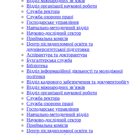
Відділ міжнародних зв’язків
Відділ організації наукової роботи
Служба ректора
Служба охорони праці
Господарське управління
Навчально-методичний відділ
Науково-дослідний сектор
Приймальна комісія
Центр післядипломної освіти та
доуніверситетської підготовки
Аспірантура та докторантура
Бухгалтерська служба
Бібліотека
Відділ інформаційної діяльності та молодіжної
політики
Відділ кадрового забезпечення та документообігу
Відділ міжнародних зв’язків
Відділ організації наукової роботи
Служба ректора
Служба охорони праці
Господарське управління
Навчально-методичний відділ
Науково-дослідний сектор
Приймальна комісія
Центр післядипломної освіти та