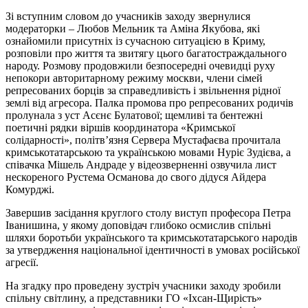
Зі вступним словом до учасників заходу звернулися
модераторки – Любов Мельник та Аміна Якубова, які
ознайомили присутніх із сучасною ситуацією в Криму,
розповіли про життя та звитягу цього багатостраждального
народу. Розмову продовжили безпосередні очевидці руху
непокори авторитарному режиму москви, члени сімей
репресованих борців за справедливість і звільнення рідної
землі від агресора. Палка промова про репресованих родичів
пролунала з уст Асєнє Булатової; щемливі та бентежні
поетичні рядки віршів координатора «Кримської
солідарності», політв’язня Сервера Мустафаєва прочитала
кримськотатарською та українською мовами Нуріє Зудієва, а
співачка Мішель Андраде у відеозверненні озвучила лист
нескореного Рустема Османова до свого дідуся Айдера
Комурджі.
Завершив засідання круглого столу виступ професора Петра
Іванишина, у якому доповідач глибоко осмислив спільні
шляхи боротьби українського та кримськотатарського народів
за утвердження національної ідентичності в умовах російської
агресії.
На згадку про проведену зустріч учасники заходу зробили
спільну світлину, а представники ГО «Іхсан-Щирість»