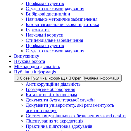
Профком студентів
Студентське самоврядування
Вибіркові дисципліни
Навчально-методичне забезпечення
Базова загальновійськова підготовка
Гуртожиток
Навчальні корпуси
Стипендіальне забезпечення
Профком студентів
Студентське самоврядування
Випускнику
Наукова робота
Міжнародна діяльність
Публічна інформація
Close Публічна інформація
Open Публічна інформація
Антикорупційна діяльність
Громадське обговорення
Каталог освітніх програм
Документи бухгалтерської служби
Документи університету, які регламентують
освітній процес
Система внутрішнього забезпечення якості освіти
Ліцензування та акредитація
Практична підготовка здобувачів