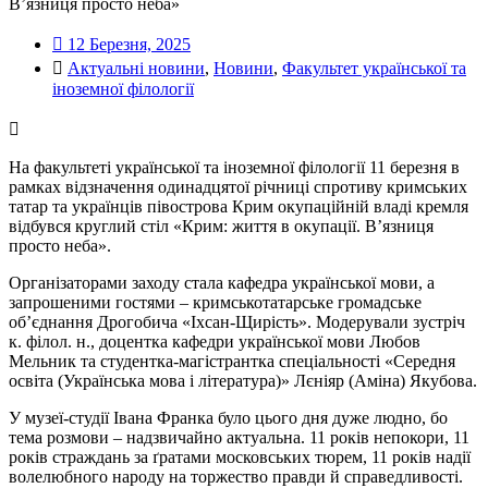
В’язниця просто неба»
12 Березня, 2025
Актуальні новини
,
Новини
,
Факультет української та
іноземної філології
На факультеті української та іноземної філології 11 березня в
рамках відзначення одинадцятої річниці спротиву кримських
татар та українців півострова Крим окупаційній владі кремля
відбувся круглий стіл «Крим: життя в окупації. В’язниця
просто неба».
Організаторами заходу стала кафедра української мови, а
запрошеними гостями – кримськотатарське громадське
об’єднання Дрогобича «Іхсан-Щирість». Модерували зустріч
к. філол. н., доцентка кафедри української мови Любов
Мельник та студентка-магістрантка спеціальності «Середня
освіта (Українська мова і література)» Лєніяр (Аміна) Якубова.
У музеї-студії Івана Франка було цього дня дуже людно, бо
тема розмови – надзвичайно актуальна. 11 років непокори, 11
років страждань за ґратами московських тюрем, 11 років надії
волелюбного народу на торжество правди й справедливості.