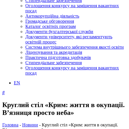
Стипендіальне забезпечення
Оголошення конкурсу на заміщення вакантних
посад
Антикорупційна діяльність
Громадське обговорення
Каталог освітніх програм
Документи бухгалтерської служби
Документи університету, які регламентують
освітній процес
Система внутрішнього забезпечення якості освіти
Ліцензування та акредитація
Практична підготовка здобувачів
Стипендіальне забезпечення
Оголошення конкурсу на заміщення вакантних
посад
EN
Круглий стіл «Крим: життя в окупації.
В’язниця просто неба»
Головна
-
Новини
-
Круглий стіл «Крим: життя в окупації.