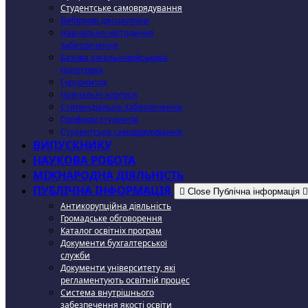
Студентське самоврядування
Вибіркові дисципліни
Навчально-методичне
забезпечення
Базова загальновійськова
підготовка
Гуртожиток
Навчальні корпуси
Стипендіальне забезпечення
Профком студентів
Студентське самоврядування
ВИПУСКНИКУ
НАУКОВА РОБОТА
МІЖНАРОДНА ДІЯЛЬНІСТЬ
ПУБЛІЧНА ІНФОРМАЦІЯ
Close Публічна інформація
Антикорупційна діяльність
Громадське обговорення
Каталог освітніх програм
Документи бухгалтерської
служби
Документи університету, які
регламентують освітній процес
Система внутрішнього
забезпечення якості освіти