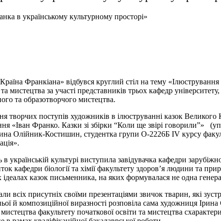
анка в українському культурному просторі»
«Країна Франкіана» відбувся круглий стіл на тему «Ілюстрування
 та мистецтва за участі представників трьох кафедр університету,
чного та образотворчого мистецтва.
ння творчих поступів художників в ілюструванні казок Великого К
ня «Іван Франко. Казки зі збірки “Коли ще звірі говорили”» (у
на Олійник-Костишин, студентка групи О-2226Б ІV курсу факульт
ація».
 в українській культурі виступила завідувачка кафедри зарубіжно
нток кафедри біології та хімії факультету здоров’я людини та п
ідеалах казок письменника, на яких формувалася не одна генерац
ли всіх присутніх своїми презентаціями звичок тварин, які зуст
ьої й композиційної виразності розповіла сама художниця Ірин
мистецтва факультету початкової освіти та мистецтва схарактери
е в рамах кваліфікаційної бакалаврської роботи.