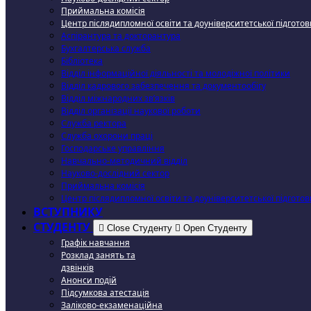
Приймальна комісія
Центр післядипломної освіти та доуніверситетської підготов
Аспірантура та докторантура
Бухгалтерська служба
Бібліотека
Відділ інформаційної діяльності та молодіжної політики
Відділ кадрового забезпечення та документообігу
Відділ міжнародних зв’язків
Відділ організації наукової роботи
Служба ректора
Служба охорони праці
Господарське управління
Навчально-методичний відділ
Науково-дослідний сектор
Приймальна комісія
Центр післядипломної освіти та доуніверситетської підготов
ВСТУПНИКУ
СТУДЕНТУ
Close Студенту
Open Студенту
Графік навчання
Розклад занять та
дзвінків
Анонси подій
Підсумкова атестація
Заліково-екзаменаційна