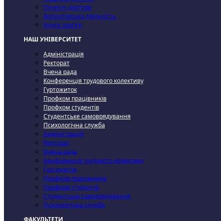
Почесні доктори
Волонтерська діяльність
Книга пам’яті
НАШ УНІВЕРСИТЕТ
Адміністрація
Ректорат
Вчена рада
Конференція трудового колективу
Гуртожиток
Профком працівників
Профком студентів
Студентське самоврядування
Психологічна служба
Адміністрація
Ректорат
Вчена рада
Конференція трудового колективу
Гуртожиток
Профком працівників
Профком студентів
Студентське самоврядування
Психологічна служба
ФАКУЛЬТЕТИ