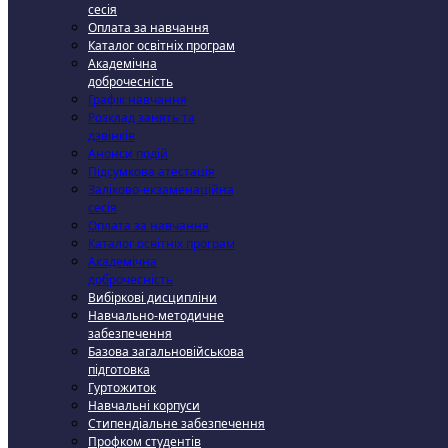
сесія
Оплата за навчання
Каталог освітніх програм
Академічна
доброчесність
Графік навчання
Розклад занять та
дзвінків
Анонси подій
Підсумкова атестація
Заліково-екзаменаційна
сесія
Оплата за навчання
Каталог освітніх програм
Академічна
доброчесність
Вибіркові дисципліни
Навчально-методичне
забезпечення
Базова загальновійськова
підготовка
Гуртожиток
Навчальні корпуси
Стипендіальне забезпечення
Профком студентів