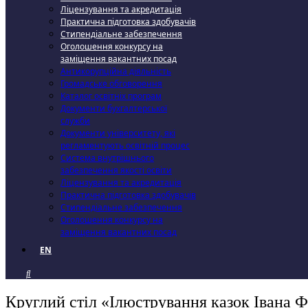
Ліцензування та акредитація
Практична підготовка здобувачів
Стипендіальне забезпечення
Оголошення конкурсу на
заміщення вакантних посад
Антикорупційна діяльність
Громадське обговорення
Каталог освітніх програм
Документи бухгалтерської
служби
Документи університету, які
регламентують освітній процес
Система внутрішнього
забезпечення якості освіти
Ліцензування та акредитація
Практична підготовка здобувачів
Стипендіальне забезпечення
Оголошення конкурсу на
заміщення вакантних посад
EN
Круглий стіл «Ілюстрування казок Івана 