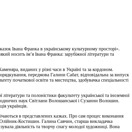
 казок Івана Франка в українському культурному просторі».
 який носить ім’я Івана Франка: зарубіжної літератури та
аменяра, виданих у різні часи в Україні та за кордоном.
порядкування, передмова Галини Сабат, відповідальна за випуск
ету початкової освіти та мистецтва, здобувачка спеціальності
ї літератури та полоністики факультету української та іноземної
риродничих наук Світлани Волошанської і Сузанни Волошин.
ія українців.
річаються в представлених казках. Про сам процес виконання
а Олійник-Костишин. Галина Савчин, старша викладачка
зувала діяльність та творчу снагу молодої художниці. Вона