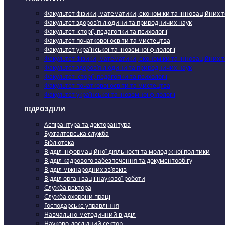
Факультет фізики, математики, економіки та інноваційних 
Факультет здоров’я людини та природничих наук
Факультет історії, педагогіки та психології
Факультет початкової освіти та мистецтва
Факультет української та іноземної філології
Факультет фізики, математики, економіки та інноваційних 
Факультет здоров’я людини та природничих наук
Факультет історії, педагогіки та психології
Факультет початкової освіти та мистецтва
Факультет української та іноземної філології
ПІДРОЗДІЛИ
Аспірантура та докторантура
Бухгалтерська служба
Бібліотека
Відділ інформаційної діяльності та молодіжної політики
Відділ кадрового забезпечення та документообігу
Відділ міжнародних зв’язків
Відділ організації наукової роботи
Служба ректора
Служба охорони праці
Господарське управління
Навчально-методичний відділ
Науково-дослідний сектор