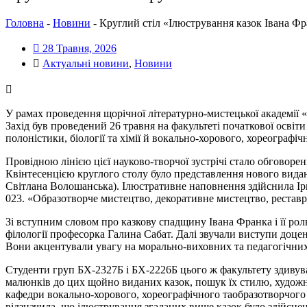
Головна
-
Новини
-
Круглий стіл «Ілюстрування казок Івана Фр
28 Травня, 2026
Актуальні новини
,
Новини
У рамах проведення щорічної літературно-мистецької академії 
Захід був проведений 26 травня на факультеті початкової освіти
полоністики, біології та хімії й вокально-хорового, хореографі
Провідною лінією цієї науково-творчої зустрічі стало обговоре
Квінтесенцією круглого столу було представлення нового видан
Світлана Волошанська). Ілюстративне наповнення здійснила Іри
023. «Образотворче мистецтво, декоративне мистецтво, реставр
Зі вступним словом про казкову спадщину Івана Франка і її роль
філології професорка Галина Сабат. Далі звучали виступи доце
Вони акцентували увагу на морально-виховних та педагогічних 
Студенти груп БХ-2327Б і БХ-2226Б цього ж факультету здивува
малюнків до цих щойно виданих казок, пошук їх стилю, художн
кафедри вокально-хорового, хореографічного таобразотворчого 
відзначила, що ілюстрування згаданих вище казок було здійснен