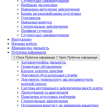
Студентське самоврядування
Вибіркові дисципліни
Навчально-методичне забезпечення
Базова загальновійськова підготовка
Гуртожиток
Навчальні корпуси
Стипендіальне забезпечення
Профком студентів
Студентське самоврядування
Випускнику
Наукова робота
Міжнародна діяльність
Публічна інформація
Close Публічна інформація
Open Публічна інформація
Антикорупційна діяльність
Громадське обговорення
Каталог освітніх програм
Документи бухгалтерської служби
Документи університету, які регламентують
освітній процес
Система внутрішнього забезпечення якості освіти
Ліцензування та акредитація
Практична підготовка здобувачів
Стипендіальне забезпечення
Оголошення конкурсу на заміщення вакантних