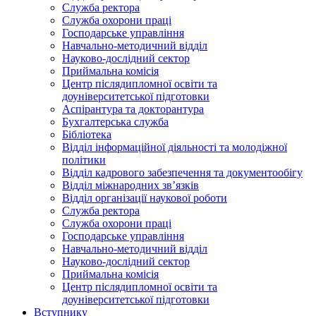
Служба ректора
Служба охорони праці
Господарське управління
Навчально-методичний відділ
Науково-дослідний сектор
Приймальна комісія
Центр післядипломної освіти та
доуніверситетської підготовки
Аспірантура та докторантура
Бухгалтерська служба
Бібліотека
Відділ інформаційної діяльності та молодіжної
політики
Відділ кадрового забезпечення та документообігу
Відділ міжнародних зв’язків
Відділ організації наукової роботи
Служба ректора
Служба охорони праці
Господарське управління
Навчально-методичний відділ
Науково-дослідний сектор
Приймальна комісія
Центр післядипломної освіти та
доуніверситетської підготовки
Вступнику