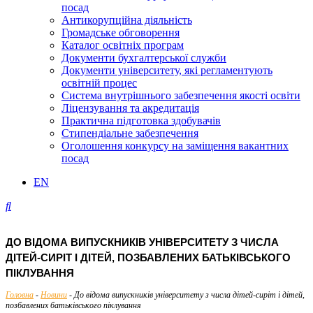
посад
Антикорупційна діяльність
Громадське обговорення
Каталог освітніх програм
Документи бухгалтерської служби
Документи університету, які регламентують
освітній процес
Система внутрішнього забезпечення якості освіти
Ліцензування та акредитація
Практична підготовка здобувачів
Стипендіальне забезпечення
Оголошення конкурсу на заміщення вакантних
посад
EN
ДО ВІДОМА ВИПУСКНИКІВ УНІВЕРСИТЕТУ З ЧИСЛА
ДІТЕЙ-СИРІТ І ДІТЕЙ, ПОЗБАВЛЕНИХ БАТЬКІВСЬКОГО
ПІКЛУВАННЯ
Головна
-
Новини
-
До відома випускників університету з числа дітей-сиріт і дітей,
позбавлених батьківського піклування