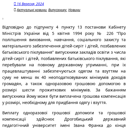
16 Вересня, 2024
Актуальні новини
,
Випускнику
,
Новини
Відповідно до підпункту 4 пункту 13 постанови Кабінету
Міністрів України від 5 квітня 1994 року № 226 “Про
поліпшення виховання, навчання, соціального захисту та
матеріального забезпечення дітей-сиріт і дітей, позбавлених
батьківського піклування” випускники закладів освіти з числа
дітей-сиріт і дітей, позбавлених батьківського піклування, які
перебували на повному державному утриманні, при їх
працевлаштуванні забезпечуються одягом та взуттям на
суму не менш як 40 неоподатковуваних мінімумів доходів
громадян, а також одноразовою грошовою допомогою в
розмірі шести прожиткових мінімумів. За бажанням
випускника йому може бути виплачена грошова компенсація
у розмірі, необхідному для придбання одягу і взуття.
Виплату одноразової грошової допомоги та грошової
компенсації здійснює Дрогобицький державний
педагогічний університет імені Івана Франка до кінця