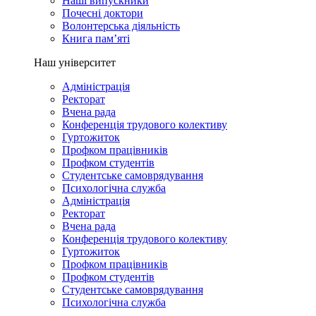
Наші випускники
Почесні доктори
Волонтерська діяльність
Книга пам’яті
Наш університет
Адміністрація
Ректорат
Вчена рада
Конференція трудового колективу
Гуртожиток
Профком працівників
Профком студентів
Студентське самоврядування
Психологічна служба
Адміністрація
Ректорат
Вчена рада
Конференція трудового колективу
Гуртожиток
Профком працівників
Профком студентів
Студентське самоврядування
Психологічна служба