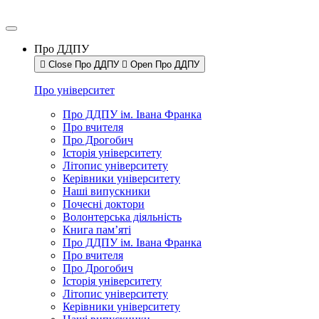
Про ДДПУ
Close Про ДДПУ
Open Про ДДПУ
Про університет
Про ДДПУ ім. Івана Франка
Про вчителя
Про Дрогобич
Історія університету
Літопис університету
Керівники університету
Наші випускники
Почесні доктори
Волонтерська діяльність
Книга пам’яті
Про ДДПУ ім. Івана Франка
Про вчителя
Про Дрогобич
Історія університету
Літопис університету
Керівники університету