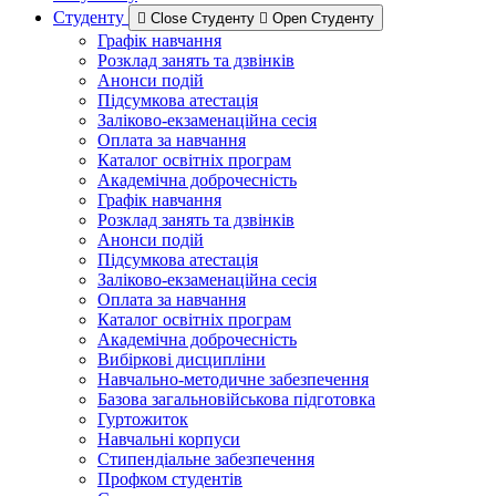
Студенту
Close Студенту
Open Студенту
Графік навчання
Розклад занять та дзвінків
Анонси подій
Підсумкова атестація
Заліково-екзаменаційна сесія
Оплата за навчання
Каталог освітніх програм
Академічна доброчесність
Графік навчання
Розклад занять та дзвінків
Анонси подій
Підсумкова атестація
Заліково-екзаменаційна сесія
Оплата за навчання
Каталог освітніх програм
Академічна доброчесність
Вибіркові дисципліни
Навчально-методичне забезпечення
Базова загальновійськова підготовка
Гуртожиток
Навчальні корпуси
Стипендіальне забезпечення
Профком студентів