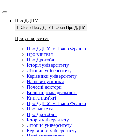
Про ДДПУ
Close Про ДДПУ
Open Про ДДПУ
Про університет
Про ДДПУ ім. Івана Франка
Про вчителя
Про Дрогобич
Історія університету
Літопис університету
Керівники університету
Наші випускники
Почесні доктори
Волонтерська діяльність
Книга пам’яті
Про ДДПУ ім. Івана Франка
Про вчителя
Про Дрогобич
Історія університету
Літопис університету
Керівники університету