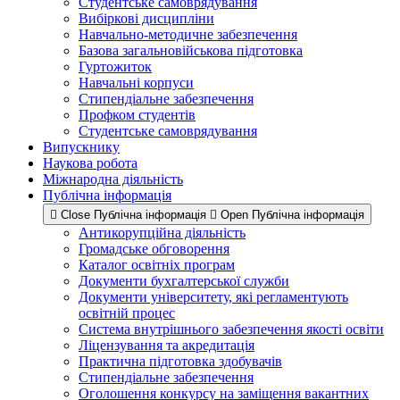
Студентське самоврядування
Вибіркові дисципліни
Навчально-методичне забезпечення
Базова загальновійськова підготовка
Гуртожиток
Навчальні корпуси
Стипендіальне забезпечення
Профком студентів
Студентське самоврядування
Випускнику
Наукова робота
Міжнародна діяльність
Публічна інформація
Close Публічна інформація
Open Публічна інформація
Антикорупційна діяльність
Громадське обговорення
Каталог освітніх програм
Документи бухгалтерської служби
Документи університету, які регламентують
освітній процес
Система внутрішнього забезпечення якості освіти
Ліцензування та акредитація
Практична підготовка здобувачів
Стипендіальне забезпечення
Оголошення конкурсу на заміщення вакантних