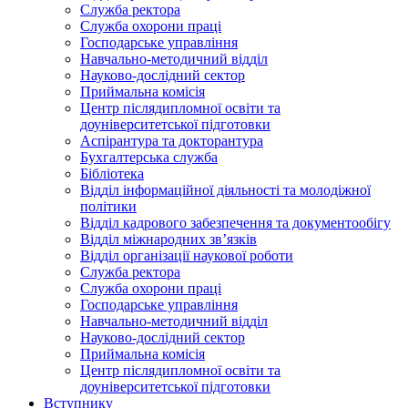
Служба ректора
Служба охорони праці
Господарське управління
Навчально-методичний відділ
Науково-дослідний сектор
Приймальна комісія
Центр післядипломної освіти та
доуніверситетської підготовки
Аспірантура та докторантура
Бухгалтерська служба
Бібліотека
Відділ інформаційної діяльності та молодіжної
політики
Відділ кадрового забезпечення та документообігу
Відділ міжнародних зв’язків
Відділ організації наукової роботи
Служба ректора
Служба охорони праці
Господарське управління
Навчально-методичний відділ
Науково-дослідний сектор
Приймальна комісія
Центр післядипломної освіти та
доуніверситетської підготовки
Вступнику