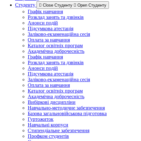
Студенту
Close Студенту
Open Студенту
Графік навчання
Розклад занять та дзвінків
Анонси подій
Підсумкова атестація
Заліково-екзаменаційна сесія
Оплата за навчання
Каталог освітніх програм
Академічна доброчесність
Графік навчання
Розклад занять та дзвінків
Анонси подій
Підсумкова атестація
Заліково-екзаменаційна сесія
Оплата за навчання
Каталог освітніх програм
Академічна доброчесність
Вибіркові дисципліни
Навчально-методичне забезпечення
Базова загальновійськова підготовка
Гуртожиток
Навчальні корпуси
Стипендіальне забезпечення
Профком студентів