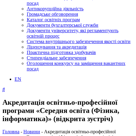
посад
Антикорупційна діяльність
Громадське обговорення
Каталог освітніх програм
Документи бухгалтерської служби
Документи університету, які регламентують
освітній процес
Система внутрішнього забезпечення якості освіти
Ліцензування та акредитація
Практична підготовка здобувачів
Стипендіальне забезпечення
Оголошення конкурсу на заміщення вакантних
посад
EN
Акредитація освітньо-професійної
програми «Середня освіта (Фізика,
інформатика)» (відкрита зустріч)
Головна
-
Новини
-
Акредитація освітньо-професійної