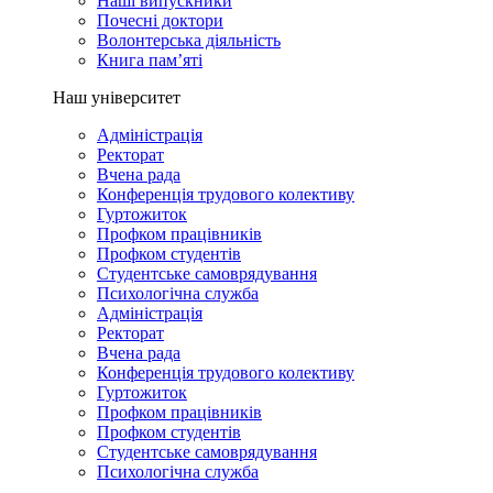
Наші випускники
Почесні доктори
Волонтерська діяльність
Книга пам’яті
Наш університет
Адміністрація
Ректорат
Вчена рада
Конференція трудового колективу
Гуртожиток
Профком працівників
Профком студентів
Студентське самоврядування
Психологічна служба
Адміністрація
Ректорат
Вчена рада
Конференція трудового колективу
Гуртожиток
Профком працівників
Профком студентів
Студентське самоврядування
Психологічна служба