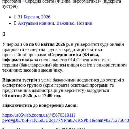
програми «Середня освіта (Фізика, інформатика)» (відкрита
зустріч)
31 Березня, 2026
Актуальні новини
,
Важливо
,
Новини
У період
з 06 по 08 квітня
2026 р
. в університеті буде онлайн
працювати експертна група з акредитації освітньо-
професійної програми
«Середня освіта (Фізика,
інформатика)»
за спеціальністю 014 Середня освіта за
першим (бакалаврським) рівнем вищої освіти з використанням
технічних засобів відеозвʼязку.
Відкрита зустріч
з усіма бажаючими доєднатися до зустрічі з
експертною групою (крім гаранта освітньої програми та
представників адміністрації університету) відбудеться
06 квітня 2026 р. о 17:00 год.
Підключитись до конференції Zoom:
https://us05web.zoom.us/j/4567031911?
pwd=gJE7b5F71Ki5d3U2q177YPmtLwKSPb.1&omn=8271275040