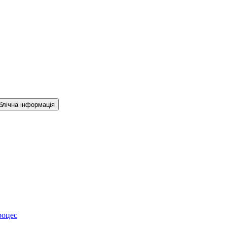
блічна інформація
роцес