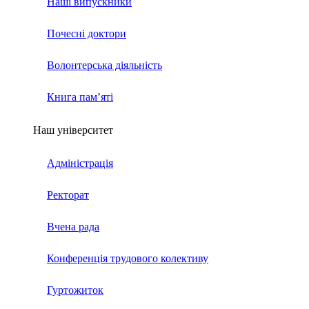
Наші випускники
Почесні доктори
Волонтерська діяльність
Книга пам’яті
Наш університет
Адміністрація
Ректорат
Вчена рада
Конференція трудового колективу
Гуртожиток