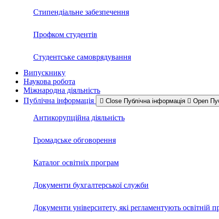
Стипендіальне забезпечення
Профком студентів
Студентське самоврядування
Випускнику
Наукова робота
Міжнародна діяльність
Публічна інформація
Close Публічна інформація
Open Пу
Антикорупційна діяльність
Громадське обговорення
Каталог освітніх програм
Документи бухгалтерської служби
Документи університету, які регламентують освітній п