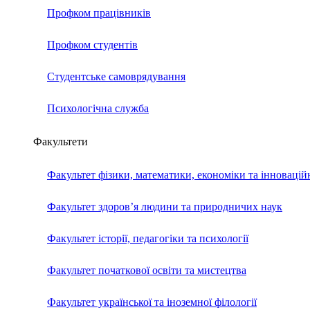
Профком працівників
Профком студентів
Студентське самоврядування
Психологічна служба
Факультети
Факультет фізики, математики, економіки та інновацій
Факультет здоров’я людини та природничих наук
Факультет історії, педагогіки та психології
Факультет початкової освіти та мистецтва
Факультет української та іноземної філології