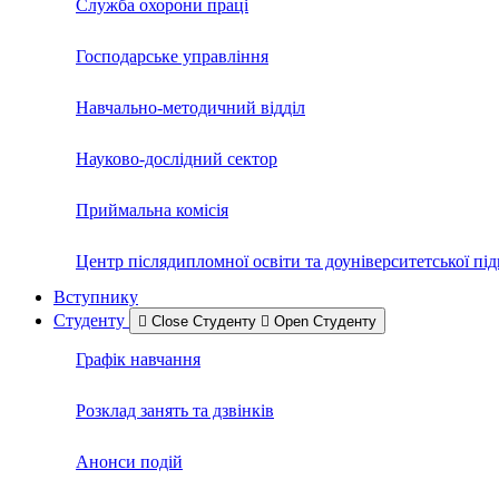
Служба охорони праці
Господарське управління
Навчально-методичний відділ
Науково-дослідний сектор
Приймальна комісія
Центр післядипломної освіти та доуніверситетської пі
Вступнику
Студенту
Close Студенту
Open Студенту
Графік навчання
Розклад занять та дзвінків
Анонси подій