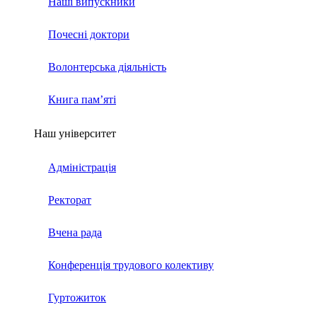
Наші випускники
Почесні доктори
Волонтерська діяльність
Книга пам’яті
Наш університет
Адміністрація
Ректорат
Вчена рада
Конференція трудового колективу
Гуртожиток