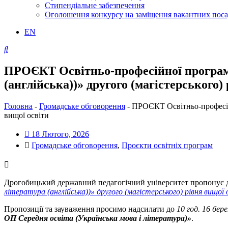
Стипендіальне забезпечення
Оголошення конкурсу на заміщення вакантних пос
EN
ПРОЄКТ Освітньо-професійної програми 
(англійська))» другого (магістерського)
Головна
-
Громадське обговорення
-
ПРОЄКТ Освітньо-професійно
вищої освіти
18 Лютого, 2026
Громадське обговорення
,
Проєкти освітніх програм
Дрогобицький державний педагогічний університет пропонує 
література (англійська))» другого (магістерського) рівня вищої
Пропозиції та зауваження просимо надсилати до
10 год. 16 бер
ОП
Середня освіта (Українська мова і література)»
.