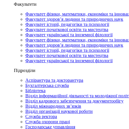
Факультети
Факультет фізики, математики, економіки та іннова
Факультет здоров’я людини та природничих наук
Факультет історії, педагогіки та психології
Факультет початкової освіти та мистецтва
Факультет української та іноземної філології
Факультет фізики, математики, економіки та іннова
Факультет здоров’я людини та природничих наук
Факультет історії, педагогіки та психології
Факультет початкової освіти та мистецтва
Факультет української та іноземної філології
Підрозділи
Аспірантура та докторантура
Бухгалтерська служба
Бібліотека
Відділ інформаційної діяльності та молодіжної полі
Відділ кадрового забезпечення та документообігу
Відділ міжнародних зв’язків
Відділ організації наукової роботи
Служба ректора
Служба охорони праці
Господарське управління