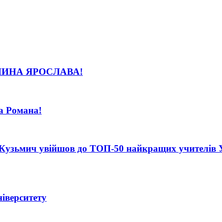
ИНА ЯРОСЛАВА!
а Романа!
Кузьмич увійшов до ТОП-50 найкращих учителів Укр
іверситету