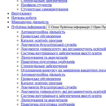
Стипендіальне забезпечення
Профком студентів
Студентське самоврядування
Випускнику
Наукова робота
Міжнародна діяльність
Публічна інформація
Close Публічна інформація
Open Пу
Антикорупційна діяльність
Громадське обговорення
Каталог освітніх програм
Документи бухгалтерської служби
Документи університету, які регламентують освітні
Система внутрішнього забезпечення якості освіти
Ліцензування та акредитація
Практична підготовка здобувачів
Стипендіальне забезпечення
Оголошення конкурсу на заміщення вакантних пос
Антикорупційна діяльність
Громадське обговорення
Каталог освітніх програм
Документи бухгалтерської служби
Документи університету, які регламентують освітні
Система внутрішнього забезпечення якості освіти
Ліцензування та акредитація
Практична підготовка здобувачів