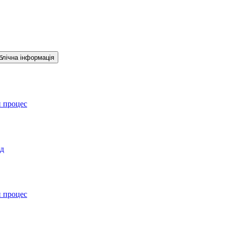
блічна інформація
й процес
ад
й процес