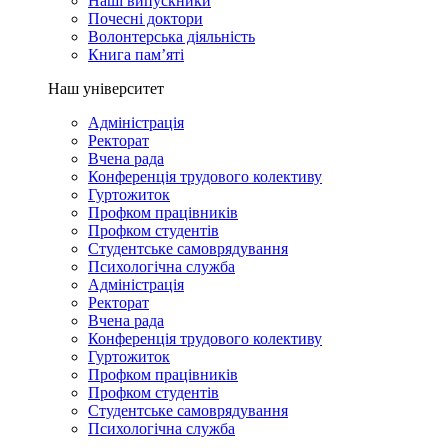
Наші випускники
Почесні доктори
Волонтерська діяльність
Книга пам’яті
Наш університет
Адміністрація
Ректорат
Вчена рада
Конференція трудового колективу
Гуртожиток
Профком працівників
Профком студентів
Студентське самоврядування
Психологічна служба
Адміністрація
Ректорат
Вчена рада
Конференція трудового колективу
Гуртожиток
Профком працівників
Профком студентів
Студентське самоврядування
Психологічна служба