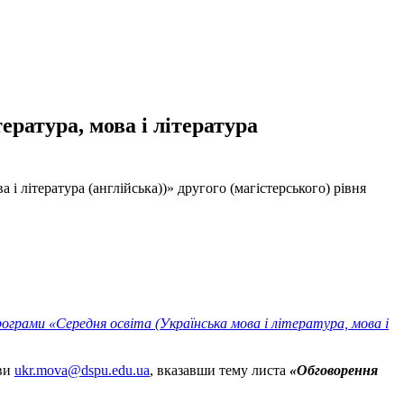
ратура, мова і література
і література (англійська))» другого (магістерського) рівня
рами «Середня освіта (Українська мова і література, мова і
ови
ukr.mova@dspu.edu.ua
, вказавши тему листа
«
Обговорення