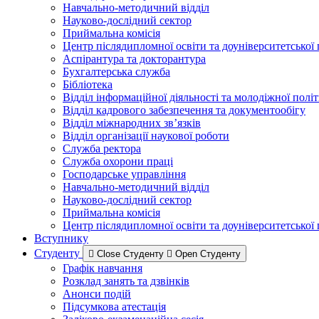
Навчально-методичний відділ
Науково-дослідний сектор
Приймальна комісія
Центр післядипломної освіти та доуніверситетської
Аспірантура та докторантура
Бухгалтерська служба
Бібліотека
Відділ інформаційної діяльності та молодіжної полі
Відділ кадрового забезпечення та документообігу
Відділ міжнародних зв’язків
Відділ організації наукової роботи
Служба ректора
Служба охорони праці
Господарське управління
Навчально-методичний відділ
Науково-дослідний сектор
Приймальна комісія
Центр післядипломної освіти та доуніверситетської
Вступнику
Студенту
Close Студенту
Open Студенту
Графік навчання
Розклад занять та дзвінків
Анонси подій
Підсумкова атестація