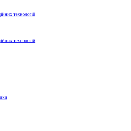
ційних технологій
ційних технологій
тики