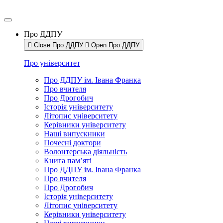
Про ДДПУ
Close Про ДДПУ
Open Про ДДПУ
Про університет
Про ДДПУ ім. Івана Франка
Про вчителя
Про Дрогобич
Історія університету
Літопис університету
Керівники університету
Наші випускники
Почесні доктори
Волонтерська діяльність
Книга пам’яті
Про ДДПУ ім. Івана Франка
Про вчителя
Про Дрогобич
Історія університету
Літопис університету
Керівники університету