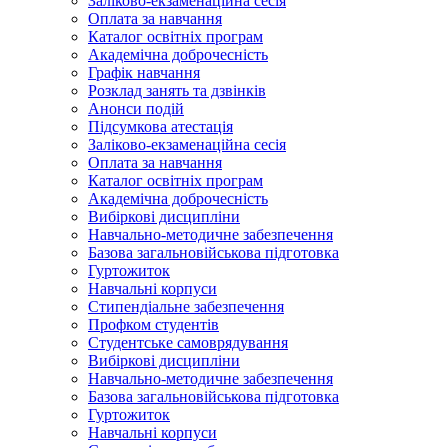
Заліково-екзаменаційна сесія
Оплата за навчання
Каталог освітніх програм
Академічна доброчесність
Графік навчання
Розклад занять та дзвінків
Анонси подій
Підсумкова атестація
Заліково-екзаменаційна сесія
Оплата за навчання
Каталог освітніх програм
Академічна доброчесність
Вибіркові дисципліни
Навчально-методичне забезпечення
Базова загальновійськова підготовка
Гуртожиток
Навчальні корпуси
Стипендіальне забезпечення
Профком студентів
Студентське самоврядування
Вибіркові дисципліни
Навчально-методичне забезпечення
Базова загальновійськова підготовка
Гуртожиток
Навчальні корпуси