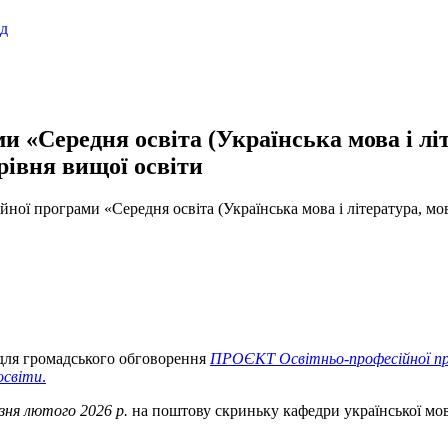
ад
«Середня освіта (Українська мова і літе
 рівня вищої освіти
ї програми «Середня освіта (Українська мова і література, мова 
для громадського обговорення
ПРОЄКТ Освітньо-професійної прог
 освіти
.
езня лютого 2026 р.
на поштову скриньку кафедри української м