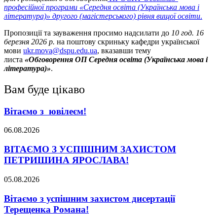
професійної програми «Середня освіта (Українська мова і
література)» другого (магістерського) рівня вищої освіти
.
Пропозиції та зауваження просимо надсилати до
10 год. 16
березня 2026 р.
на поштову скриньку кафедри української
мови
ukr.mova@dspu.edu.ua
, вказавши тему
листа
«
Обговорення ОП
Середня освіта (Українська мова і
література)»
.
Вам буде цікаво
Вітаємо з ювілеєм!
06.08.2026
ВІТАЄМО З УСПІШНИМ ЗАХИСТОМ
ПЕТРИШИНА ЯРОСЛАВА!
05.08.2026
Вітаємо з успішним захистом дисертації
Терещенка Романа!