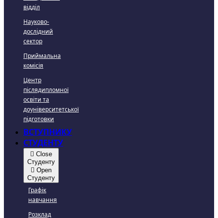
відділ
Науково-
дослідний
сектор
Приймальна
комісія
Центр
післядипломної
освіти та
доуніверситетської
підготовки
ВСТУПНИКУ
СТУДЕНТУ
Close
Студенту
Open
Студенту
Графік
навчання
Розклад