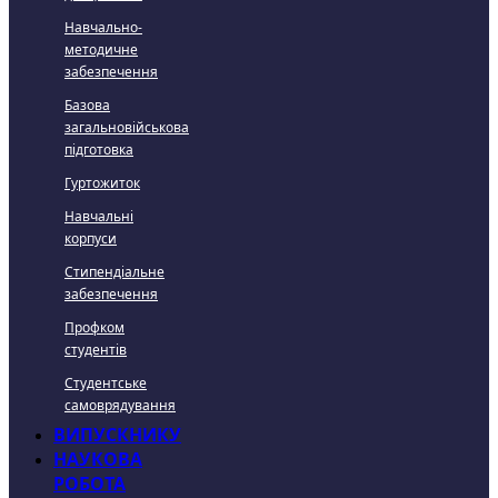
Навчально-
методичне
забезпечення
Базова
загальновійськова
підготовка
Гуртожиток
Навчальні
корпуси
Стипендіальне
забезпечення
Профком
студентів
Студентське
самоврядування
ВИПУСКНИКУ
НАУКОВА
РОБОТА