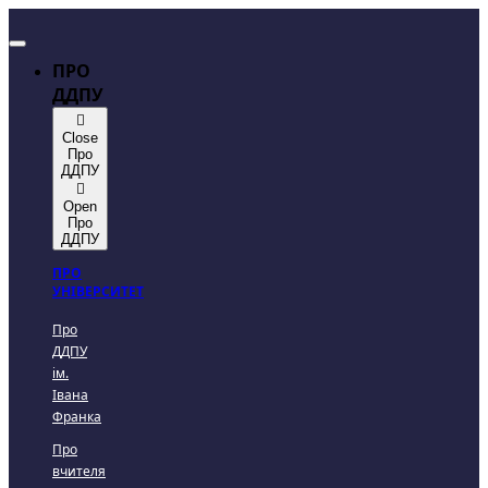
ПРО
ДДПУ
Close
Про
ДДПУ
Open
Про
ДДПУ
ПРО
УНІВЕРСИТЕТ
Про
ДДПУ
ім.
Івана
Франка
Про
вчителя