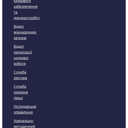
кадрового
забезпечення
та
документообігу
Відділ
міжнародних
зв’язків
Відділ
організації
наукової
роботи
Служба
ректора
Служба
охорони
праці
Господарське
управління
Навчально-
методичний