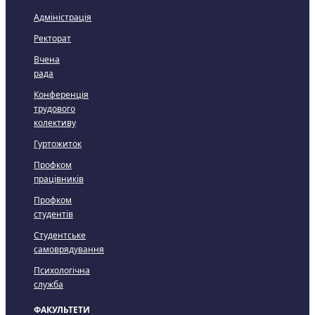
Адміністрація
Ректорат
Вчена
рада
Конференція
трудового
колективу
Гуртожиток
Профком
працівників
Профком
студентів
Студентське
самоврядування
Психологічна
служба
ФАКУЛЬТЕТИ