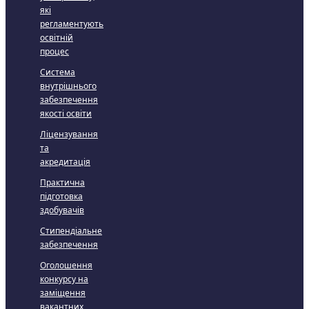
які
регламентують
освітній
процес
Система
внутрішнього
забезпечення
якості освіти
Ліцензування
та
акредитація
Практична
підготовка
здобувачів
Стипендіальне
забезпечення
Оголошення
конкурсу на
заміщення
вакантних