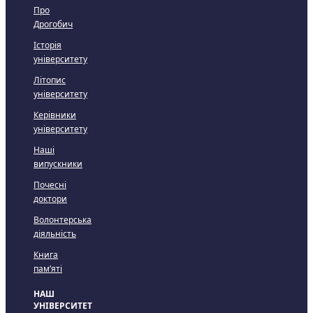
Про
Дрогобич
Історія
університету
Літопис
університету
Керівники
університету
Наші
випускники
Почесні
доктори
Волонтерська
діяльність
Книга
пам’яті
НАШ
УНІВЕРСИТЕТ