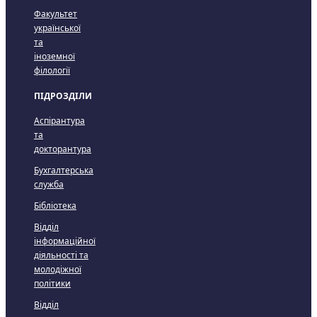
Факультет
української
та
іноземної
філології
ПІДРОЗДІЛИ
Аспірантура
та
докторантура
Бухгалтерська
служба
Бібліотека
Відділ
інформаційної
діяльності та
молодіжної
політики
Відділ