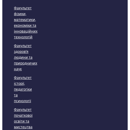
Факультет
фізики,
математики,
економіки та
інноваційних
технологій
Факультет
здоров’я
людини та
природничих
наук
Факультет
історії,
педагогіки
та
психології
Факультет
початкової
освіти та
мистецтва