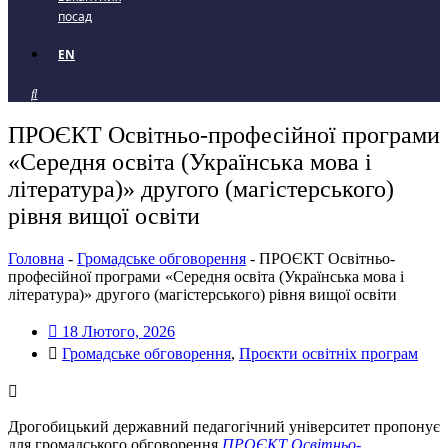
посад
EN
ПРОЄКТ Освітньо-професійної програми
«Середня освіта (Українська мова і
література)» другого (магістерського)
рівня вищої освіти
Головна
-
Громадське обговорення
-
ПРОЄКТ Освітньо-
професійної програми «Середня освіта (Українська мова і
література)» другого (магістерського) рівня вищої освіти
18 Лютого, 2026
Громадське обговорення
,
Проєкти освітніх програм
Дрогобицький державний педагогічний університет пропонує
для громадського обговорення
ПРОЄКТ Освітньо-