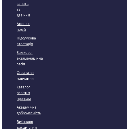
занять
та
дзвінків
Анонси
подій
Підсумкова
атестація
Заліково-
екзаменаційна
сесія
Оплата за
навчання
Каталог
освітніх
програм
Академічна
доброчесність
Вибіркові
дисципліни