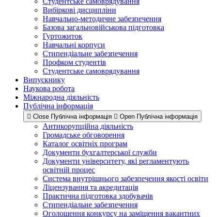
Студентське самоврядування
Вибіркові дисципліни
Навчально-методичне забезпечення
Базова загальновійськова підготовка
Гуртожиток
Навчальні корпуси
Стипендіальне забезпечення
Профком студентів
Студентське самоврядування
Випускнику
Наукова робота
Міжнародна діяльність
Публічна інформація
Close Публічна інформація
Open Публічна інформація
Антикорупційна діяльність
Громадське обговорення
Каталог освітніх програм
Документи бухгалтерської служби
Документи університету, які регламентують
освітній процес
Система внутрішнього забезпечення якості освіти
Ліцензування та акредитація
Практична підготовка здобувачів
Стипендіальне забезпечення
Оголошення конкурсу на заміщення вакантних