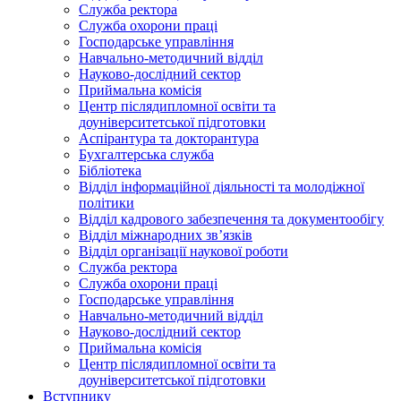
Служба ректора
Служба охорони праці
Господарське управління
Навчально-методичний відділ
Науково-дослідний сектор
Приймальна комісія
Центр післядипломної освіти та
доуніверситетської підготовки
Аспірантура та докторантура
Бухгалтерська служба
Бібліотека
Відділ інформаційної діяльності та молодіжної
політики
Відділ кадрового забезпечення та документообігу
Відділ міжнародних зв’язків
Відділ організації наукової роботи
Служба ректора
Служба охорони праці
Господарське управління
Навчально-методичний відділ
Науково-дослідний сектор
Приймальна комісія
Центр післядипломної освіти та
доуніверситетської підготовки
Вступнику