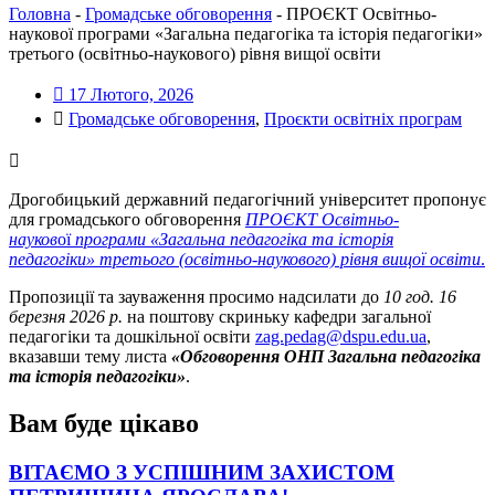
Головна
-
Громадське обговорення
-
ПРОЄКТ Освітньо-
наукової програми «Загальна педагогіка та історія педагогіки»
третього (освітньо-наукового) рівня вищої освіти
17 Лютого, 2026
Громадське обговорення
,
Проєкти освітніх програм
Дрогобицький державний педагогічний університет пропонує
для громадського обговорення
ПРОЄКТ Освітньо-
науков
ої
програми «Загальна педагогіка та історія
педагогіки» третього (освітньо-наукового) рівня вищої освіти
.
Пропозиції та зауваження просимо надсилати до
10 год. 16
березня 2026 р.
на поштову скриньку кафедри загальної
педагогіки та дошкільної освіти
zag.pedag@dspu.edu.ua
,
вказавши тему листа
«
Обговорення ОНП
Загальна педагогіка
та історія педагогіки»
.
Вам буде цікаво
ВІТАЄМО З УСПІШНИМ ЗАХИСТОМ