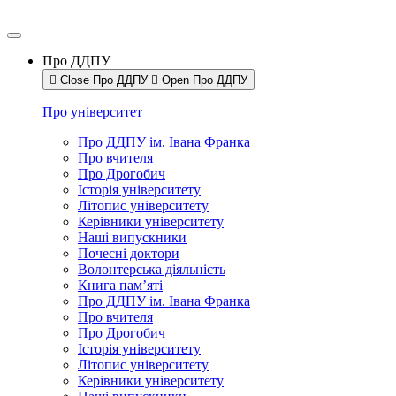
Про ДДПУ
Close Про ДДПУ
Open Про ДДПУ
Про університет
Про ДДПУ ім. Івана Франка
Про вчителя
Про Дрогобич
Історія університету
Літопис університету
Керівники університету
Наші випускники
Почесні доктори
Волонтерська діяльність
Книга пам’яті
Про ДДПУ ім. Івана Франка
Про вчителя
Про Дрогобич
Історія університету
Літопис університету
Керівники університету