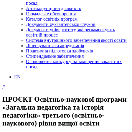
посад
Антикорупційна діяльність
Громадське обговорення
Каталог освітніх програм
Документи бухгалтерської служби
Документи університету, які регламентують
освітній процес
Система внутрішнього забезпечення якості освіти
Ліцензування та акредитація
Практична підготовка здобувачів
Стипендіальне забезпечення
Оголошення конкурсу на заміщення вакантних
посад
EN
ПРОЄКТ Освітньо-наукової програми
«Загальна педагогіка та історія
педагогіки» третього (освітньо-
наукового) рівня вищої освіти