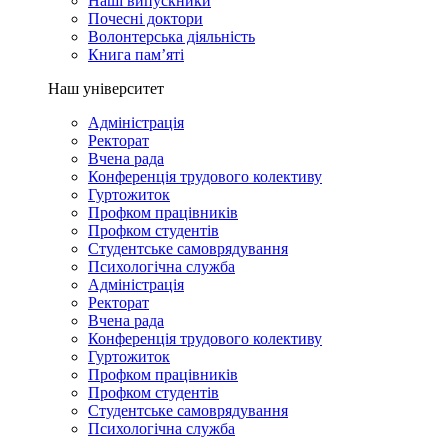
Наші випускники
Почесні доктори
Волонтерська діяльність
Книга пам’яті
Наш університет
Адміністрація
Ректорат
Вчена рада
Конференція трудового колективу
Гуртожиток
Профком працівників
Профком студентів
Студентське самоврядування
Психологічна служба
Адміністрація
Ректорат
Вчена рада
Конференція трудового колективу
Гуртожиток
Профком працівників
Профком студентів
Студентське самоврядування
Психологічна служба