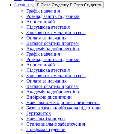
Студенту
Close Студенту
Open Студенту
Графік навчання
Розклад занять та дзвінків
Анонси подій
Підсумкова атестація
Заліково-екзаменаційна сесія
Оплата за навчання
Каталог освітніх програм
Академічна доброчесність
Графік навчання
Розклад занять та дзвінків
Анонси подій
Підсумкова атестація
Заліково-екзаменаційна сесія
Оплата за навчання
Каталог освітніх програм
Академічна доброчесність
Вибіркові дисципліни
Навчально-методичне забезпечення
Базова загальновійськова підготовка
Гуртожиток
Навчальні корпуси
Стипендіальне забезпечення
Профком студентів