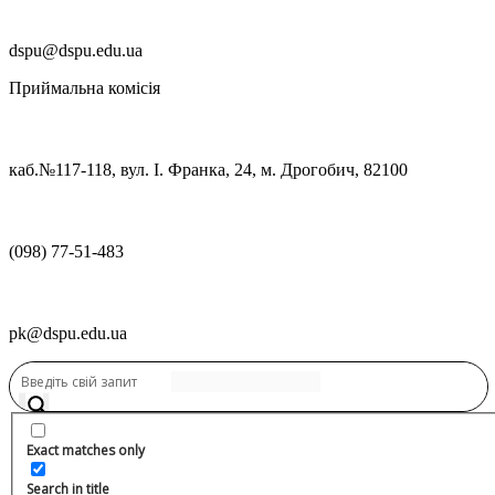
dspu@dspu.edu.ua
Приймальна комісія
каб.№117-118, вул. І. Франка, 24, м. Дрогобич, 82100
(098) 77-51-483
pk@dspu.edu.ua
Переглянути нову версію
Переглянути нову версію
Exact matches only
Search in title