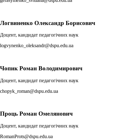
gerasymenko_svitlana@dspu.edu.ua
Логвиненко Олександр Борисович
Доцент, кандидат педагогічних наук
logvynenko_oleksandr@dspu.edu.ua
Чопик Роман Володимирович
Доцент, кандидат педагогічних наук
chopyk_roman@dspu.edu.ua
Проць Роман Омелянович
Доцент, кандидат педагогічних наук
RomanProts@dspu.edu.ua