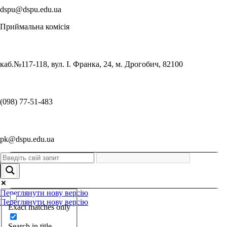
dspu@dspu.edu.ua
Приймальна комісія
каб.№117-118, вул. І. Франка, 24, м. Дрогобич, 82100
(098) 77-51-483
pk@dspu.edu.ua
Переглянути нову версію
Переглянути нову версію
Exact matches only
Search in title