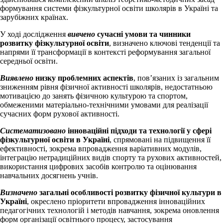
формування системи фізкультурної освіти школярів в Україні та
зарубіжних країнах.
У ході дослідження
вивчено
сучасні умови та чинники
розвитку фізкультурної освіти
, визначено ключові тенденції та
напрями її трансформації в контексті реформування загальної
середньої освіти.
Виявлено
низку проблемних аспектів
, пов’язаних із загальним
зниженням рівня фізичної активності школярів, недостатньою
мотивацією до занять фізичною культурою та спортом,
обмеженими матеріально-технічними умовами для реалізації
сучасних форм рухової активності.
Систематизовано
інноваційні підходи та технології у сфері
фізкультурної освіти в Україні
, спрямовані на підвищення її
ефективності, зокрема впровадження варіативних модулів,
інтеграцію нетрадиційних видів спорту та рухових активностей,
використання цифрових засобів контролю та оцінювання
навчальних досягнень учнів.
Визначено
загальні особливості розвитку фізичної культури в
Україні
, окреслено пріоритети впровадження інноваційних
педагогічних технологій і методів навчання, зокрема оновлення
форм організації освітнього процесу, застосування