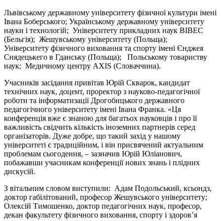
Львівському державному університету фізичної культури імені
Івана Боберського; Українському державному університету
науки і технологій; Університету прикладних наук ВІВЕС
(Бельгія); Жешувському університету (Польща);
Університету фізичного виховання та спорту імені Єнджея
Снядецькего в Гданську (Польща); Польському товариству
наук; Медичному центру AXIS (Словаччина).
Учасників засідання привітав Юрій Скварок, кандидат
технічних наук, доцент, проректор з науково-педагогічної
роботи та інформатизації Дрогобицького державного
педагогічного університету імені Івана Франка. «Ця
конференція вже є знаною для багатьох науковців і про її
важливість свідчить кількість іноземних партнерів серед
організаторів. Дуже добре, що такий захід у нашому
університеті є традиційним, і він присвячений актуальним
проблемам сьогодення, – зазначив Юрій Юліанович,
побажавши учасникам конференції нових знань і плідних
дискусій.
З вітальним словом виступили: Адам Подольський, ксьондз,
доктор габілітований, професор Жешувського університету;
Олексій Тимошенко, доктор педагогічних наук, професор,
декан факультету фізичного виховання, спорту і здоров’я