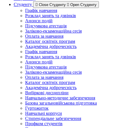
Студенту
Close Студенту
Open Студенту
Графік навчання
Розклад занять та дзвінків
Анонси подій
Підсумкова атестація
Заліково-екзаменаційна сесія
Оплата за навчання
Каталог освітніх програм
Академічна доброчесність
Графік навчання
Розклад занять та дзвінків
Анонси подій
Підсумкова атестація
Заліково-екзаменаційна сесія
Оплата за навчання
Каталог освітніх програм
Академічна доброчесність
Вибіркові дисципліни
Навчально-методичне забезпечення
Базова загальновійськова підготовка
Гуртожиток
Навчальні корпуси
Стипендіальне забезпечення
Профком студентів