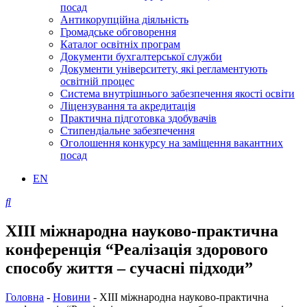
посад
Антикорупційна діяльність
Громадське обговорення
Каталог освітніх програм
Документи бухгалтерської служби
Документи університету, які регламентують
освітній процес
Система внутрішнього забезпечення якості освіти
Ліцензування та акредитація
Практична підготовка здобувачів
Стипендіальне забезпечення
Оголошення конкурсу на заміщення вакантних
посад
EN
XIII міжнародна науково-практична
конференція “Реалізація здорового
способу життя – сучасні підходи”
Головна
-
Новини
-
XIII міжнародна науково-практична