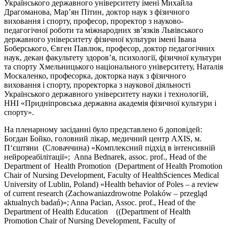
Українського державного університету імені Михайла
Драгоманова, Мар’ян Пітин, доктор наук з фізичного
виховання і спорту, професор, проректор з науково-
педагогічної роботи та міжнародних зв’язків Львівського
державного університету фізичної культури імені Івана
Боберського, Євген Павлюк, професор, доктор педагогічних
наук, декан факультету здоров’я, психології, фізичної культури
та спорту Хмельницького національного університету, Наталія
Москаленко, професорка, докторка наук з фізичного
виховання і спорту, проректорка з наукової діяльності
Українського державного університету науки і технологій,
ННІ «Придніпровська державна академія фізичної культури і
спорту».
На пленарному засіданні було представлено 6 доповідей:
Богдан Бойко, головний лікар, медичний центр AXIS, м.
П‘єштяни (Словаччина) «Комплексний підхід в інтенсивній
нейрореабілітації»; Anna Bednarek, assoc. prof., Head of the
Department of Health Promotion (Department of Health Promotion
Chair of Nursing Development, Faculty of HealthSciences Medical
University of Lublin, Poland) «Health behavior of Poles – a review
of current research (Zachowaniazdrowotne Polaków – przegląd
aktualnych badań)»; Anna Pacian, Assoc. prof., Head of the
Department of Health Education ((Department of Health
Promotion Chair of Nursing Development, Faculty of