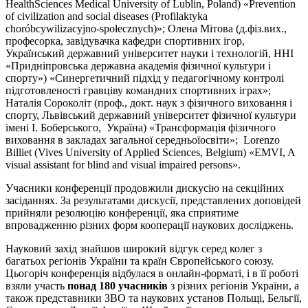
HealthSciences Medical University of Lublin, Poland) «Prevention
of civilization and social diseases (Profilaktyka
choróbcywilizacyjno-społecznych)»; Олена Мітова (д.фіз.вих.,
професорка, завідувачка кафедри спортивних ігор,
Український державний університет науки і технологій, ННІ
«Придніпровська державна академія фізичної культури і
спорту») «Синергетичний підхід у педагогічному контролі
підготовленості гравціву командних спортивних іграх»;
Наталія Сороколіт (проф., докт. наук з фізичного виховання і
спорту, Львівський державний університет фізичної культури
імені І. Боберського, Україна) «Трансформація фізичного
виховання в закладах загальної середньоїосвіти»; Lorenzo
Billiet (Vives University of Applied Sciences, Belgium) «EMVI, A
visual assistant for blind and visual impaired persons».
Учасники конференції продовжили дискусію на секційних
засіданнях. За результатами дискусії, представлених доповідей
прийняли резолюцію конференції, яка сприятиме
впровадженню різних форм кооперації наукових досліджень.
Науковий захід знайшов широкий відгук серед колег з
багатьох регіонів України та країн Європейського союзу.
Цьогоріч конференція відбулася в онлайн-форматі, і в її роботі
взяли участь
понад 180 учасників
з різних регіонів України, а
також представники ЗВО та наукових установ Польщі, Бельгії,