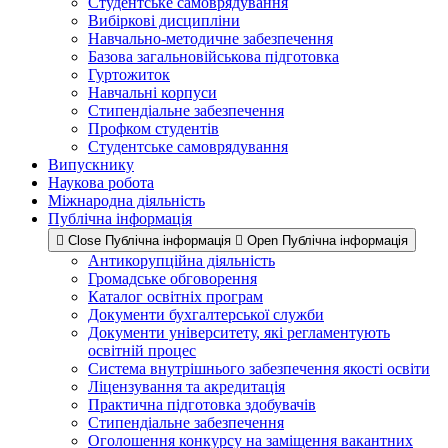
Студентське самоврядування
Вибіркові дисципліни
Навчально-методичне забезпечення
Базова загальновійськова підготовка
Гуртожиток
Навчальні корпуси
Стипендіальне забезпечення
Профком студентів
Студентське самоврядування
Випускнику
Наукова робота
Міжнародна діяльність
Публічна інформація
Close Публічна інформація
Open Публічна інформація
Антикорупційна діяльність
Громадське обговорення
Каталог освітніх програм
Документи бухгалтерської служби
Документи університету, які регламентують
освітній процес
Система внутрішнього забезпечення якості освіти
Ліцензування та акредитація
Практична підготовка здобувачів
Стипендіальне забезпечення
Оголошення конкурсу на заміщення вакантних