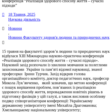
конференція “Реалізація здорового способу життя – сучасні
підходи”
18 Травня, 2025
Наукова діяльність
,
Новини
,
Новини Факультету здоров'я людини та природничих наук
15 травня на факультеті здоров’я людини та природничих наук
відбулася ХІІІ Міжнародна науково-практична конференція
«Реалізація здорового способу життя – сучасні підходи».
Науковий захід розпочали із хвилини мовчання за полеглими
захисниками України та пам’яті відомої науковиці, знаної
професорки Ірини Турчик. Захід відкрив голова
організаційного комітету, доктор педагогічних наук, професор
Микола Лук’янченко, який зазначив, що метою конференції
є пошук вирішення проблем, пов’язаних із реалізацією
здорового способу життя, впровадження новітніх рішень в
підготовку фахівців у цій галузі, а також висловив особливу
подяку співорганізаторам конференції: Українському
державному університету імені Михайла Драгоманова;
Хмельницькому національному університету;