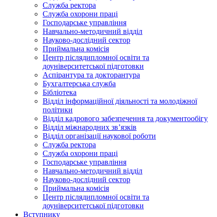
Служба ректора
Служба охорони праці
Господарське управління
Навчально-методичний відділ
Науково-дослідний сектор
Приймальна комісія
Центр післядипломної освіти та
доуніверситетської підготовки
Аспірантура та докторантура
Бухгалтерська служба
Бібліотека
Відділ інформаційної діяльності та молодіжної
політики
Відділ кадрового забезпечення та документообігу
Відділ міжнародних зв’язків
Відділ організації наукової роботи
Служба ректора
Служба охорони праці
Господарське управління
Навчально-методичний відділ
Науково-дослідний сектор
Приймальна комісія
Центр післядипломної освіти та
доуніверситетської підготовки
Вступнику