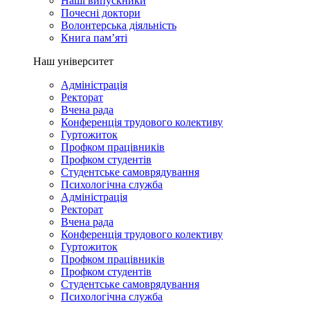
Наші випускники
Почесні доктори
Волонтерська діяльність
Книга пам’яті
Наш університет
Адміністрація
Ректорат
Вчена рада
Конференція трудового колективу
Гуртожиток
Профком працівників
Профком студентів
Студентське самоврядування
Психологічна служба
Адміністрація
Ректорат
Вчена рада
Конференція трудового колективу
Гуртожиток
Профком працівників
Профком студентів
Студентське самоврядування
Психологічна служба