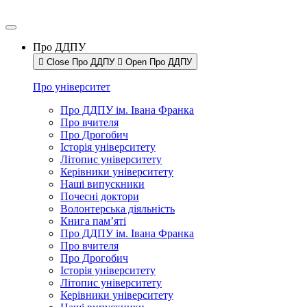
Про ДДПУ
Close Про ДДПУ
Open Про ДДПУ
Про університет
Про ДДПУ ім. Івана Франка
Про вчителя
Про Дрогобич
Історія університету
Літопис університету
Керівники університету
Наші випускники
Почесні доктори
Волонтерська діяльність
Книга пам’яті
Про ДДПУ ім. Івана Франка
Про вчителя
Про Дрогобич
Історія університету
Літопис університету
Керівники університету