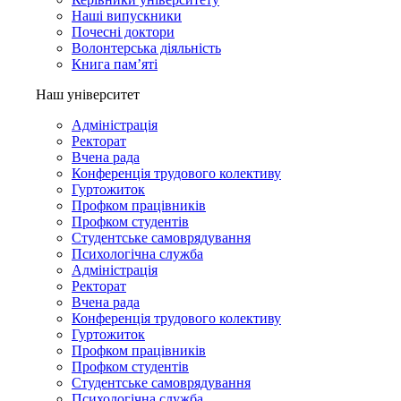
Наші випускники
Почесні доктори
Волонтерська діяльність
Книга пам’яті
Наш університет
Адміністрація
Ректорат
Вчена рада
Конференція трудового колективу
Гуртожиток
Профком працівників
Профком студентів
Студентське самоврядування
Психологічна служба
Адміністрація
Ректорат
Вчена рада
Конференція трудового колективу
Гуртожиток
Профком працівників
Профком студентів
Студентське самоврядування
Психологічна служба