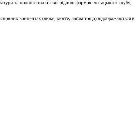
ратури та полоністики є своєрідною формою читацького клубу,
.
сновних концептах (люке, хюгґе, лаґом тощо) відображаються в