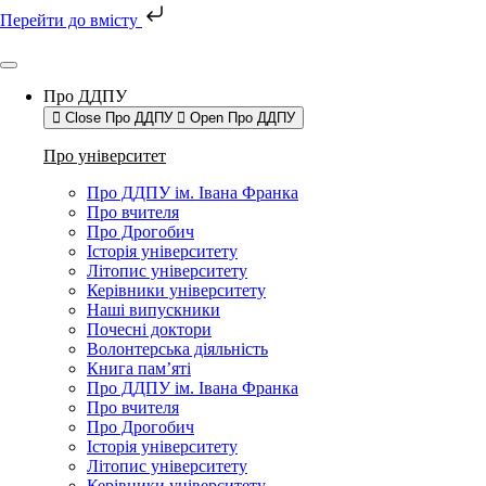
Перейти до вмісту
Про ДДПУ
Close Про ДДПУ
Open Про ДДПУ
Про університет
Про ДДПУ ім. Івана Франка
Про вчителя
Про Дрогобич
Історія університету
Літопис університету
Керівники університету
Наші випускники
Почесні доктори
Волонтерська діяльність
Книга пам’яті
Про ДДПУ ім. Івана Франка
Про вчителя
Про Дрогобич
Історія університету
Літопис університету
Керівники університету