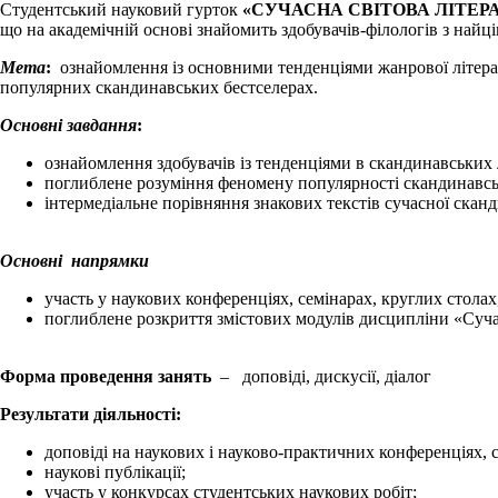
Студентський науковий гурток
«СУЧАСНА СВІТОВА ЛІТЕР
що на академічній основі знайомить здобувачів-філологів з най
Мета
:
ознайомлення із основними тенденціями жанрової літерат
популярних скандинавських бестселерах.
Основні завдання
:
ознайомлення здобувачів із тенденціями в скандинавських л
поглиблене розуміння феномену популярності скандинавськ
інтермедіальне порівняння знакових текстів сучасної сканд
Основні напрямки
участь у наукових конференціях, семінарах, круглих стола
поглиблене розкриття змістових модулів дисципліни «Суча
Форма проведення занять
– доповіді, дискусії, діалог
Результати діяльності:
доповіді на наукових і науково-практичних конференціях, 
наукові публікації;
участь у конкурсах студентських наукових робіт;