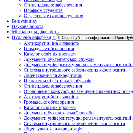
Стипендіальне забезпечення
Профком студентів
Студентське самоврядування
Випускнику
Наукова робота
Міжнародна діяльність
Публічна інформація
Close Публічна інформація
Open Публ
Антикорупційна діяльність
Громадське обговорення
Каталог освітніх програм
Документи бухгалтерської служби
Документи університету, які регламентують освітній
Система внутрішнього забезпечення якості освіти
Ліцензування та акредитація
Практична підготовка здобувачів
Стипендіальне забезпечення
Оголошення конкурсу на заміщення вакантних посад
Антикорупційна діяльність
Громадське обговорення
Каталог освітніх програм
Документи бухгалтерської служби
Документи університету, які регламентують освітній
Система внутрішнього забезпечення якості освіти
Ліцензування та акредитація