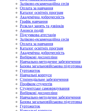
Заліково-екзаменаційна сесія
Оплата за навчання
Каталог освітніх програм
Академічна доброчесність
Графік навчання
Розклад занять та дзвінків
Анонси подій
Підсумкова атестація
Заліково-екзаменаційна сесія
Оплата за навчання
Каталог освітніх програм
Академічна доброчесність
Вибіркові дисципліни
Навчально-методичне забезпечення
Базова загальновійськова підготовка
Гуртожиток
Навчальні корпуси
Стипендіальне забезпечення
Профком студентів
Студентське самоврядування
Вибіркові дисципліни
Навчально-методичне забезпечення
Базова загальновійськова підготовка
Гуртожиток
Навчальні корпуси