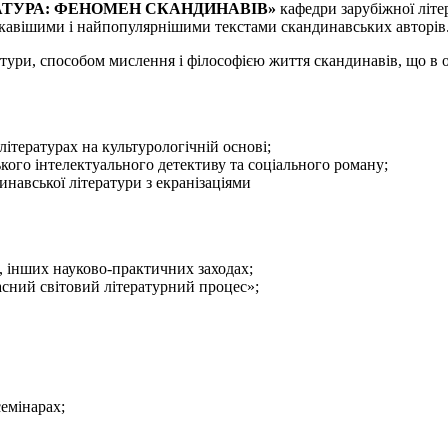
АТУРА: ФЕНОМЕН СКАНДИНАВІВ»
кафедри зарубіжної літе
цікавішими і найпопулярнішими текстами скандинавських авторів
ури, способом мислення і філософією життя скандинавів, що в о
ітературах на культурологічній основі;
ого інтелектуального детективу та соціального роману;
инавської літератури з екранізаціями
х, інших науково-практичних заходах;
сний світовий літературний процес»;
семінарах;