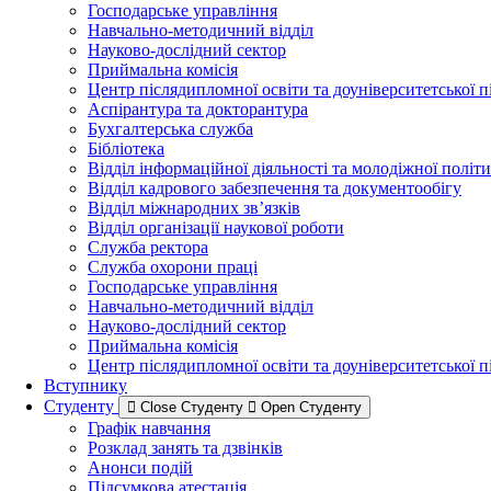
Господарське управління
Навчально-методичний відділ
Науково-дослідний сектор
Приймальна комісія
Центр післядипломної освіти та доуніверситетської 
Аспірантура та докторантура
Бухгалтерська служба
Бібліотека
Відділ інформаційної діяльності та молодіжної політ
Відділ кадрового забезпечення та документообігу
Відділ міжнародних зв’язків
Відділ організації наукової роботи
Служба ректора
Служба охорони праці
Господарське управління
Навчально-методичний відділ
Науково-дослідний сектор
Приймальна комісія
Центр післядипломної освіти та доуніверситетської 
Вступнику
Студенту
Close Студенту
Open Студенту
Графік навчання
Розклад занять та дзвінків
Анонси подій
Підсумкова атестація