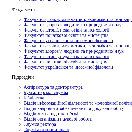
Факультети
Факультет фізики, математики, економіки та інновац
Факультет здоров’я людини та природничих наук
Факультет історії, педагогіки та психології
Факультет початкової освіти та мистецтва
Факультет української та іноземної філології
Факультет фізики, математики, економіки та інновац
Факультет здоров’я людини та природничих наук
Факультет історії, педагогіки та психології
Факультет початкової освіти та мистецтва
Факультет української та іноземної філології
Підрозділи
Аспірантура та докторантура
Бухгалтерська служба
Бібліотека
Відділ інформаційної діяльності та молодіжної політ
Відділ кадрового забезпечення та документообігу
Відділ міжнародних зв’язків
Відділ організації наукової роботи
Служба ректора
Служба охорони праці