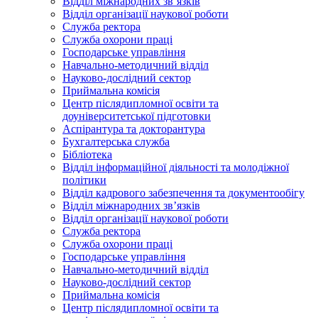
Відділ міжнародних зв’язків
Відділ організації наукової роботи
Служба ректора
Служба охорони праці
Господарське управління
Навчально-методичний відділ
Науково-дослідний сектор
Приймальна комісія
Центр післядипломної освіти та
доуніверситетської підготовки
Аспірантура та докторантура
Бухгалтерська служба
Бібліотека
Відділ інформаційної діяльності та молодіжної
політики
Відділ кадрового забезпечення та документообігу
Відділ міжнародних зв’язків
Відділ організації наукової роботи
Служба ректора
Служба охорони праці
Господарське управління
Навчально-методичний відділ
Науково-дослідний сектор
Приймальна комісія
Центр післядипломної освіти та