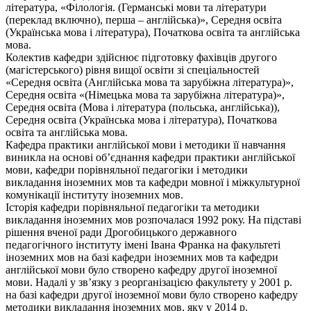
література, «Філологія. (Германські мови та літератури
(переклад включно), перша – англійська)», Середня освіта
(Українська мова і література), Початкова освіта та англійська
мова.
Колектив кафедри здійснює підготовку фахівців другого
(магістерського) рівня вищої освіти зі спеціальностей
«Середня освіта (Англійська мова та зарубіжна література)»,
Середня освіта «(Німецька мова та зарубіжна література)»,
Середня освіта (Мова і література (польська, англійська)),
Середня освіта (Українська мова і література), Початкова
освіта та англійська мова.
Кафедра практики англійської мови і методики її навчання
виникла на основі об’єднання кафедри практики англійської
мови, кафедри порівняльної педагогіки і методики
викладання іноземних мов та кафедри мовної і міжкультурної
комунікації інституту іноземних мов.
Історія кафедри порівняльної педагогіки та методики
викладання іноземних мов розпочалася 1992 року. На підставі
рішення вченої ради Дрогобицького державного
педагогічного інституту імені Івана Франка на факультеті
іноземних мов на базі кафедри іноземних мов та кафедри
англійської мови було створено кафедру другої іноземної
мови. Надалі у зв’язку з реорганізацією факультету у 2001 р.
на базі кафедри другої іноземної мови було створено кафедру
методики викладання іноземних мов, яку у 2014 р.