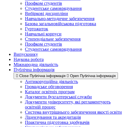
Профком студентів
Студентське самоврядування
Вибіркові дисципліни
Навчально-методичне забезпечення
Базова загальновійськова підготовка
Гуртожиток
Навчальні корпуси
Стипендіальне забезпечення
Профком студентів
Студентське самоврядування
Випускнику
Наукова робота
Міжнародна діяльність
Публічна інформація
Close Публічна інформація
Open Публічна інформація
Антикорупційна діяльність
Громадське обговорення
Каталог освітніх програм
Документи бухгалтерської служби
Документи університету, які регламентують
освітній процес
Система внутрішнього забезпечення якості освіти
Ліцензування та акредитація
Практична підготовка здобувачів