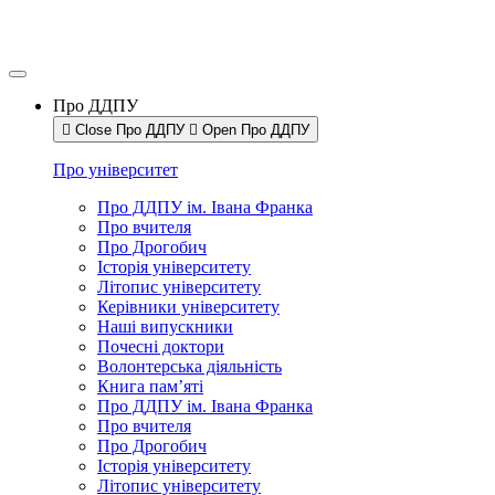
Про ДДПУ
Close Про ДДПУ
Open Про ДДПУ
Про університет
Про ДДПУ ім. Івана Франка
Про вчителя
Про Дрогобич
Історія університету
Літопис університету
Керівники університету
Наші випускники
Почесні доктори
Волонтерська діяльність
Книга пам’яті
Про ДДПУ ім. Івана Франка
Про вчителя
Про Дрогобич
Історія університету
Літопис університету