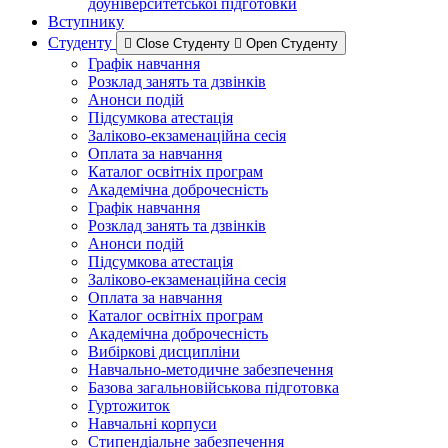
доуніверситетської підготовки
Вступнику
Студенту
Close Студенту
Open Студенту
Графік навчання
Розклад занять та дзвінків
Анонси подій
Підсумкова атестація
Заліково-екзаменаційна сесія
Оплата за навчання
Каталог освітніх програм
Академічна доброчесність
Графік навчання
Розклад занять та дзвінків
Анонси подій
Підсумкова атестація
Заліково-екзаменаційна сесія
Оплата за навчання
Каталог освітніх програм
Академічна доброчесність
Вибіркові дисципліни
Навчально-методичне забезпечення
Базова загальновійськова підготовка
Гуртожиток
Навчальні корпуси
Стипендіальне забезпечення