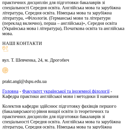
практичних дисциплін для підготовки бакалаврів зі
спеціальності Середня освіта. Англійська мова та зарубіжна
література, Середня освіта. Німецька мова та зарубіжна
література, «Філологія. (Германські мови та літератури
(переклад включно), перша – англійська)», Середня освіта
(Українська мова і література), Початкова освіта та англійська
мова.
НАШІ КОНТАКТИ
вул. Т. Шевченка, 24, м. Дрогобич
prakt.angl@dspu.edu.ua
Головна
-
Факультет української та іноземної філології
-
Кафедра практики англійської мови і методики її навчання
Колектив кафедри здійснює підготовку фахівців першого
(бакалаврського) рівня вищої освіти із теоретичних та
практичних дисциплін для підготовки бакалаврів зі
спеціальності Середня освіта. Англійська мова та зарубіжна
література, Середня освіта. Німецька мова та зарубіжна