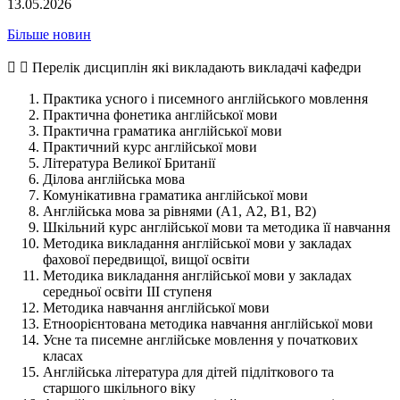
13.05.2026
Більше новин
Перелік дисциплін які викладають викладачі кафедри
Практика усного і писемного англійського мовлення
Практична фонетика англійської мови
Практична граматика англійської мови
Практичний курс англійської мови
Література Великої Британії
Ділова англійська мова
Комунікативна граматика англійської мови
Англійська мова за рівнями (А1, А2, В1, В2)
Шкільний курс англiйської мови та методика її навчання
Методика викладання англійської мови у закладах
фахової передвищої, вищої освіти
Методика викладання англiйської мови у закладах
середньої освiти III ступеня
Методика навчання англійської мови
Етноорієнтована методика навчання англійської мови
Усне та писемне англійське мовлення у початкових
класах
Англійська література для дітей підліткового та
старшого шкільного віку