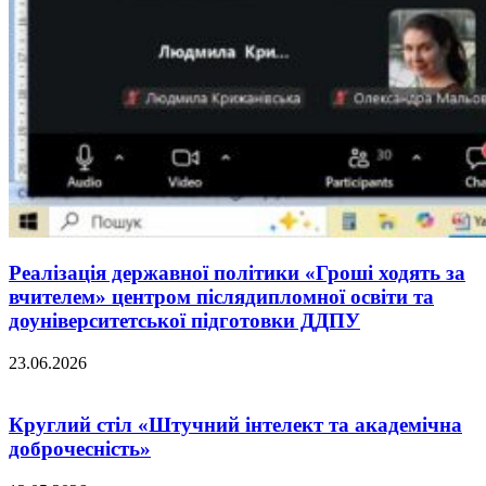
Реалізація державної політики «Гроші ходять за
вчителем» центром післядипломної освіти та
доуніверситетської підготовки ДДПУ
23.06.2026
Круглий стіл «Штучний інтелект та академічна
доброчесність»