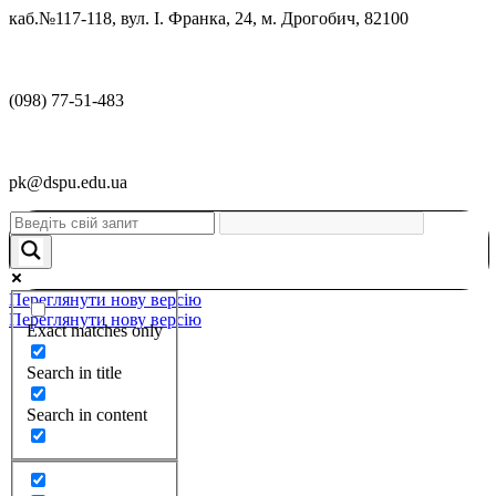
каб.№117-118, вул. І. Франка, 24, м. Дрогобич, 82100
(098) 77-51-483
pk@dspu.edu.ua
Переглянути нову версію
Переглянути нову версію
Exact matches only
Search in title
Search in content