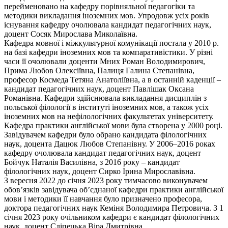
перейменовано на кафедру порівняльної педагогіки та
методики викладання іноземних мов. Упродовж усіх років
існування кафедру очолювала кандидат педагогічних наук,
доцент Сосяк Мирослава Миколаївна.
Кафедра мовної і міжкультурної комунікації постала у 2010 р.
на базі кафедри іноземних мов та компаративістики. У різні
часи її очолювали доценти Мних Роман Володимирович,
Прима Любов Олексіївна, Палиця Галина Степанівна,
професор Космеда Тетяна Анатоліївна, а в останній каденції –
кандидат педагогічних наук, доцент Павлішак Оксана
Романівна. Кафедри здійснювала викладання дисциплін з
польської філології в інституті іноземних мов, а також усіх
іноземних мов на нефілологічних факультетах університету.
Кафедра практики англійської мови була створена у 2000 році.
Завідувачем кафедри було обрано кандидата філологічних
наук, доцента Дацюк Любов Степанівну. У 2006–2016 роках
кафедру очолювала кандидат педагогічних наук, доцент
Бойчук Наталія Василівна, з 2016 року – кандидат
філологічних наук, доцент Сирко Ірина Мирославівна.
З вересня 2022 до січня 2023 року тимчасово виконувачем
обов’язків завідувача об’єднаної кафедри практики англійської
мови і методики її навчання було призначено професора,
доктора педагогічних наук Кеміня Володимира Петровича. З 1
січня 2023 року очільником кафедри є кандидат філологічних
наук, доцент Сліпецька Віра Дмитрівна.