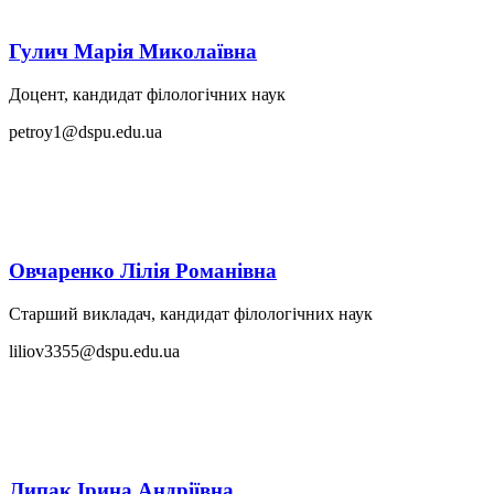
Гулич Марія Миколаївна
Доцент, кандидат філологічних наук
petroy1@dspu.edu.ua
Овчаренко Лілія Романівна
Старший викладач, кандидат філологічних наук
liliov3355@dspu.edu.ua
Липак Ірина Андріївна