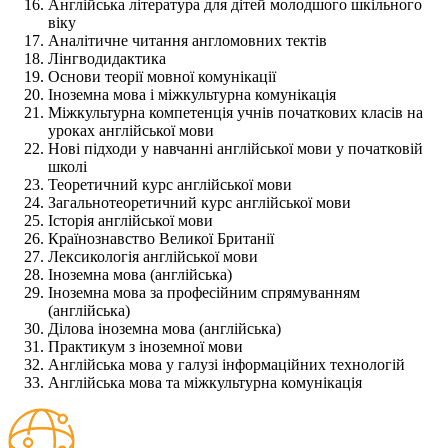
Англiйська лiтература для дiтей молодшого шкiльного
вiку
Аналітичне читання англомовних тектів
Лінгводидактика
Основи теорії мовної комунікації
Iноземна мова i мiжкультурна комунікація
Міжкультурна компетенція учнів початкових класів на
уроках англійської мови
Нові підходи у навчанні англійської мови у початковій
школі
Теоретичний курс англiйської мови
Загальнотеоретичний курс англійської мови
Історiя англiйської мови
Країнознавство Великої Британiї
Лексикологiя англiйської мови
Іноземна мова (англійська)
Іноземна мова за професійним спрямуванням
(англійська)
Ділова іноземна мова (англійська)
Практикум з іноземної мови
Англійська мова у галузі інформаційних технологій
Англійська мова та міжкультурна комунікація