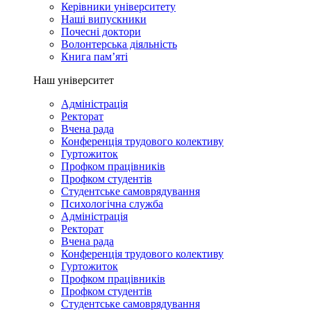
Керівники університету
Наші випускники
Почесні доктори
Волонтерська діяльність
Книга пам’яті
Наш університет
Адміністрація
Ректорат
Вчена рада
Конференція трудового колективу
Гуртожиток
Профком працівників
Профком студентів
Студентське самоврядування
Психологічна служба
Адміністрація
Ректорат
Вчена рада
Конференція трудового колективу
Гуртожиток
Профком працівників
Профком студентів
Студентське самоврядування