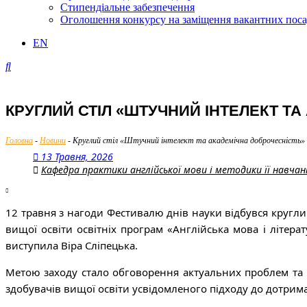
Стипендіальне забезпечення
Оголошення конкурсу на заміщення вакантних пос
EN
КРУГЛИЙ СТІЛ «ШТУЧНИЙ ІНТЕЛЕКТ Т
Головна
-
Новини
-
Круглий стіл «Штучний інтелект та академічна доброчесність»
13 Травня, 2026
Кафедра практики англійської мови і методики її навчан
12 травня з нагоди Фестивалю днів науки відбувся кругли
вищої освіти освітніх програм «Англійська мова і літерат
виступила Віра Сліпецька.
Метою заходу стало обговорення актуальних проблем та 
здобувачів вищої освіти усвідомленого підходу до дотрим