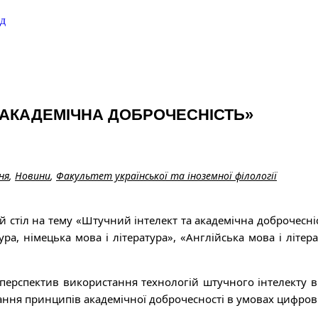
ад
А АКАДЕМІЧНА ДОБРОЧЕСНІСТЬ»
ня
,
Новини
,
Факультет української та іноземної філології
й стіл на тему «Штучний інтелект та академічна доброчесніс
ура, німецька мова і література», «Англійська мова і літер
перспектив використання технологій штучного інтелекту в
ання принципів академічної доброчесності в умовах цифрові