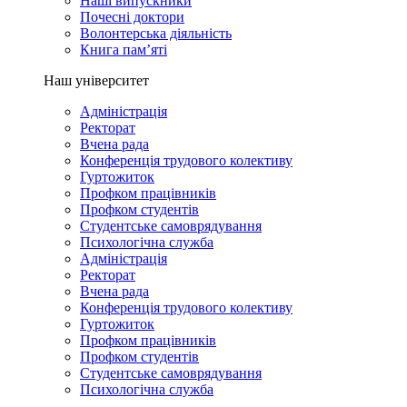
Наші випускники
Почесні доктори
Волонтерська діяльність
Книга пам’яті
Наш університет
Адміністрація
Ректорат
Вчена рада
Конференція трудового колективу
Гуртожиток
Профком працівників
Профком студентів
Студентське самоврядування
Психологічна служба
Адміністрація
Ректорат
Вчена рада
Конференція трудового колективу
Гуртожиток
Профком працівників
Профком студентів
Студентське самоврядування
Психологічна служба