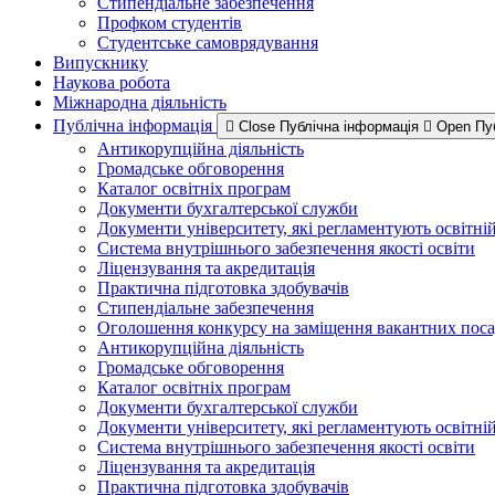
Стипендіальне забезпечення
Профком студентів
Студентське самоврядування
Випускнику
Наукова робота
Міжнародна діяльність
Публічна інформація
Close Публічна інформація
Open Пу
Антикорупційна діяльність
Громадське обговорення
Каталог освітніх програм
Документи бухгалтерської служби
Документи університету, які регламентують освітні
Система внутрішнього забезпечення якості освіти
Ліцензування та акредитація
Практична підготовка здобувачів
Стипендіальне забезпечення
Оголошення конкурсу на заміщення вакантних пос
Антикорупційна діяльність
Громадське обговорення
Каталог освітніх програм
Документи бухгалтерської служби
Документи університету, які регламентують освітні
Система внутрішнього забезпечення якості освіти
Ліцензування та акредитація
Практична підготовка здобувачів