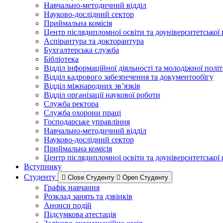
Навчально-методичний відділ
Науково-дослідний сектор
Приймальна комісія
Центр післядипломної освіти та доуніверситетської
Аспірантура та докторантура
Бухгалтерська служба
Бібліотека
Відділ інформаційної діяльності та молодіжної полі
Відділ кадрового забезпечення та документообігу
Відділ міжнародних зв’язків
Відділ організації наукової роботи
Служба ректора
Служба охорони праці
Господарське управління
Навчально-методичний відділ
Науково-дослідний сектор
Приймальна комісія
Центр післядипломної освіти та доуніверситетської
Вступнику
Студенту
Close Студенту
Open Студенту
Графік навчання
Розклад занять та дзвінків
Анонси подій
Підсумкова атестація