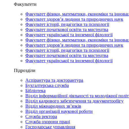
Факультети
Факультет фізики, математики, економіки та іннова
Факультет здоров’я людини та природничих наук
Факультет історії, педагогіки та психології
Факультет початкової освіти та мистецтва
Факультет української та іноземної філології
Факультет фізики, математики, економіки та іннова
Факультет здоров’я людини та природничих наук
Факультет історії, педагогіки та психології
Факультет початкової освіти та мистецтва
Факультет української та іноземної філології
Підрозділи
Аспірантура та докторантура
Бухгалтерська служба
Бібліотека
Відділ інформаційної діяльності та молодіжної полі
Відділ кадрового забезпечення та документообігу
Відділ міжнародних зв’язків
Відділ організації наукової роботи
Служба ректора
Служба охорони праці
Господарське управління