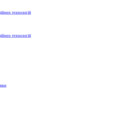
ційних технологій
ційних технологій
тики