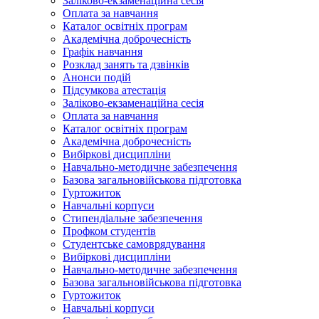
Заліково-екзаменаційна сесія
Оплата за навчання
Каталог освітніх програм
Академічна доброчесність
Графік навчання
Розклад занять та дзвінків
Анонси подій
Підсумкова атестація
Заліково-екзаменаційна сесія
Оплата за навчання
Каталог освітніх програм
Академічна доброчесність
Вибіркові дисципліни
Навчально-методичне забезпечення
Базова загальновійськова підготовка
Гуртожиток
Навчальні корпуси
Стипендіальне забезпечення
Профком студентів
Студентське самоврядування
Вибіркові дисципліни
Навчально-методичне забезпечення
Базова загальновійськова підготовка
Гуртожиток
Навчальні корпуси