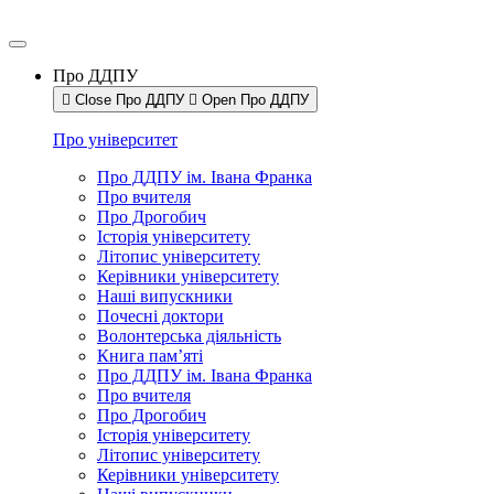
Про ДДПУ
Close Про ДДПУ
Open Про ДДПУ
Про університет
Про ДДПУ ім. Івана Франка
Про вчителя
Про Дрогобич
Історія університету
Літопис університету
Керівники університету
Наші випускники
Почесні доктори
Волонтерська діяльність
Книга пам’яті
Про ДДПУ ім. Івана Франка
Про вчителя
Про Дрогобич
Історія університету
Літопис університету
Керівники університету