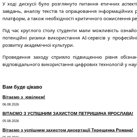
У ході дискусії було розглянуто питання етичних аспект
завдань, аналізу текстів та опрацювання інформаційних 
платформ, а також необхідності критичного осмислення ре
Під час круглого столу студенти мали можливість ознайом
потенційні ризики використання AI-сервісів у професійн
розвитку академічної культури.
Проведення заходу сприяло підвищенню рівня обізнано
відповідального використання цифрових технологій у наук
Вам буде цікаво
Вітаємо з ювілеєм!
06.08.2026
ВІТАЄМО З УСПІШНИМ ЗАХИСТОМ ПЕТРИШИНА ЯРОСЛАВА!
05.08.2026
Вітаємо з успішним захистом дисертації Терещенка Романа!