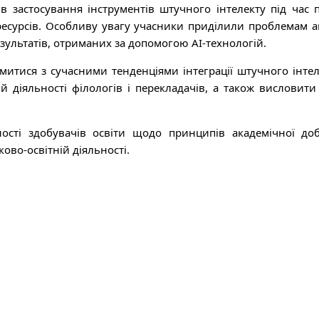
ів застосування інструментів штучного інтелекту під час
ресурсів. Особливу увагу учасники приділили проблемам 
зультатів, отриманих за допомогою AI-технологій.
итися з сучасними тенденціями інтеграції штучного інтеле
ій діяльності філологів і перекладачів, а також висловит
сті здобувачів освіти щодо принципів академічної до
ово-освітній діяльності.