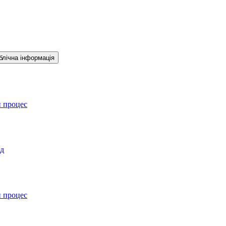
блічна інформація
й процес
ад
й процес