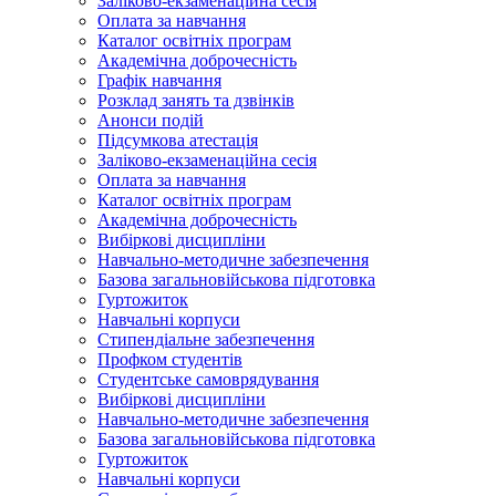
Заліково-екзаменаційна сесія
Оплата за навчання
Каталог освітніх програм
Академічна доброчесність
Графік навчання
Розклад занять та дзвінків
Анонси подій
Підсумкова атестація
Заліково-екзаменаційна сесія
Оплата за навчання
Каталог освітніх програм
Академічна доброчесність
Вибіркові дисципліни
Навчально-методичне забезпечення
Базова загальновійськова підготовка
Гуртожиток
Навчальні корпуси
Стипендіальне забезпечення
Профком студентів
Студентське самоврядування
Вибіркові дисципліни
Навчально-методичне забезпечення
Базова загальновійськова підготовка
Гуртожиток
Навчальні корпуси