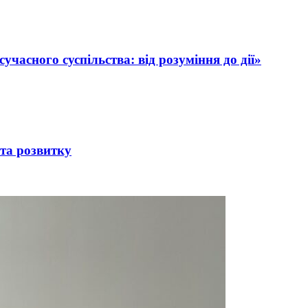
учасного суспільства: від розуміння до дії»
 та розвитку