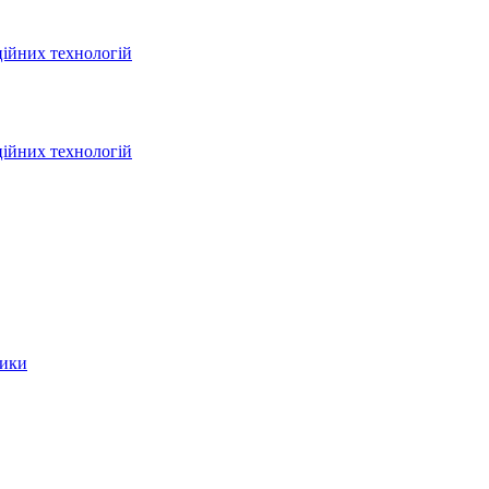
ційних технологій
ційних технологій
тики