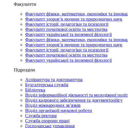
Факультети
Факультет фізики, математики, економіки та іннова
Факультет здоров’я людини та природничих наук
Факультет історії, педагогіки та психології
Факультет початкової освіти та мистецтва
Факультет української та іноземної філології
Факультет фізики, математики, економіки та іннова
Факультет здоров’я людини та природничих наук
Факультет історії, педагогіки та психології
Факультет початкової освіти та мистецтва
Факультет української та іноземної філології
Підрозділи
Аспірантура та докторантура
Бухгалтерська служба
Бібліотека
Відділ інформаційної діяльності та молодіжної полі
Відділ кадрового забезпечення та документообігу
Відділ міжнародних зв’язків
Відділ організації наукової роботи
Служба ректора
Служба охорони праці
Господарське управління