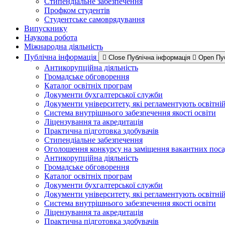
Стипендіальне забезпечення
Профком студентів
Студентське самоврядування
Випускнику
Наукова робота
Міжнародна діяльність
Публічна інформація
Close Публічна інформація
Open Пу
Антикорупційна діяльність
Громадське обговорення
Каталог освітніх програм
Документи бухгалтерської служби
Документи університету, які регламентують освітні
Система внутрішнього забезпечення якості освіти
Ліцензування та акредитація
Практична підготовка здобувачів
Стипендіальне забезпечення
Оголошення конкурсу на заміщення вакантних пос
Антикорупційна діяльність
Громадське обговорення
Каталог освітніх програм
Документи бухгалтерської служби
Документи університету, які регламентують освітні
Система внутрішнього забезпечення якості освіти
Ліцензування та акредитація
Практична підготовка здобувачів