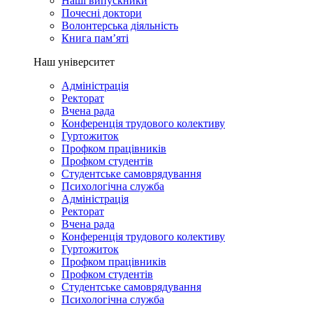
Наші випускники
Почесні доктори
Волонтерська діяльність
Книга пам’яті
Наш університет
Адміністрація
Ректорат
Вчена рада
Конференція трудового колективу
Гуртожиток
Профком працівників
Профком студентів
Студентське самоврядування
Психологічна служба
Адміністрація
Ректорат
Вчена рада
Конференція трудового колективу
Гуртожиток
Профком працівників
Профком студентів
Студентське самоврядування
Психологічна служба