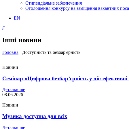
Стипендіальне забезпечення
Оголошення конкурсу на заміщення вакантних пос
EN
Інші новини
Головна
-
Доступність та безбар'єрність
Новини
Семінар «Цифрова безбар’єрність у дії: ефективні
Детальніше
08.06.2026
Новини
Музика доступна для всіх
Детальніше