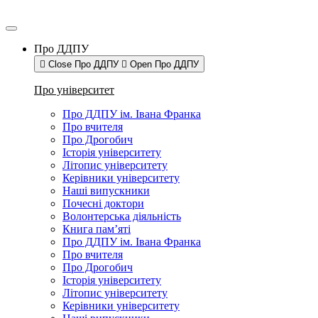
Про ДДПУ
Close Про ДДПУ
Open Про ДДПУ
Про університет
Про ДДПУ ім. Івана Франка
Про вчителя
Про Дрогобич
Історія університету
Літопис університету
Керівники університету
Наші випускники
Почесні доктори
Волонтерська діяльність
Книга пам’яті
Про ДДПУ ім. Івана Франка
Про вчителя
Про Дрогобич
Історія університету
Літопис університету
Керівники університету