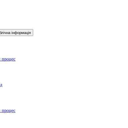
блічна інформація
й процес
ад
й процес