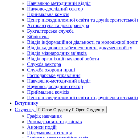
Навчально-методичний відділ
Науково-дослідний сектор
Приймальна комісія
Центр післядипломної освіти та доуніверситетської
Аспірантура та докторантура
Бухгалтерська служба
Бібліотека
Відділ інформаційної діяльності та молодіжної полі
Відділ кадрового забезпечення та документообігу
Відділ міжнародних зв’язків
Відділ організації наукової роботи
Служба ректора
Служба охорони праці
Господарське управління
Навчально-методичний відділ
Науково-дослідний сектор
Приймальна комісія
Центр післядипломної освіти та доуніверситетської
Вступнику
Студенту
Close Студенту
Open Студенту
Графік навчання
Розклад занять та дзвінків
Анонси подій
Підсумкова атестація