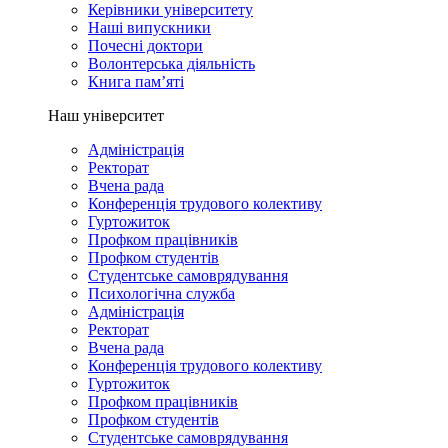
Керівники університету
Наші випускники
Почесні доктори
Волонтерська діяльність
Книга пам’яті
Наш університет
Адміністрація
Ректорат
Вчена рада
Конференція трудового колективу
Гуртожиток
Профком працівників
Профком студентів
Студентське самоврядування
Психологічна служба
Адміністрація
Ректорат
Вчена рада
Конференція трудового колективу
Гуртожиток
Профком працівників
Профком студентів
Студентське самоврядування