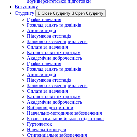
доуніверситетської підготовки
Вступнику
Студенту
Close Студенту
Open Студенту
Графік навчання
Розклад занять та дзвінків
Анонси подій
Підсумкова атестація
Заліково-екзаменаційна сесія
Оплата за навчання
Каталог освітніх програм
Академічна доброчесність
Графік навчання
Розклад занять та дзвінків
Анонси подій
Підсумкова атестація
Заліково-екзаменаційна сесія
Оплата за навчання
Каталог освітніх програм
Академічна доброчесність
Вибіркові дисципліни
Навчально-методичне забезпечення
Базова загальновійськова підготовка
Гуртожиток
Навчальні корпуси
Стипендіальне забезпечення