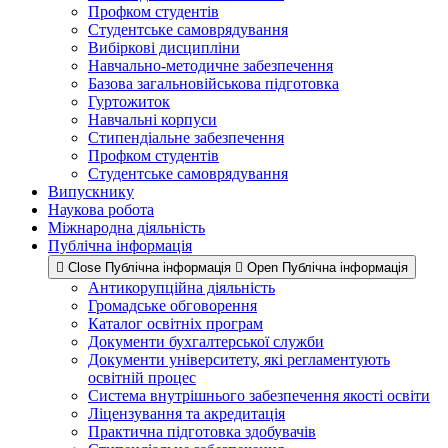
Профком студентів
Студентське самоврядування
Вибіркові дисципліни
Навчально-методичне забезпечення
Базова загальновійськова підготовка
Гуртожиток
Навчальні корпуси
Стипендіальне забезпечення
Профком студентів
Студентське самоврядування
Випускнику
Наукова робота
Міжнародна діяльність
Публічна інформація
Close Публічна інформація
Open Публічна інформація
Антикорупційна діяльність
Громадське обговорення
Каталог освітніх програм
Документи бухгалтерської служби
Документи університету, які регламентують
освітній процес
Система внутрішнього забезпечення якості освіти
Ліцензування та акредитація
Практична підготовка здобувачів