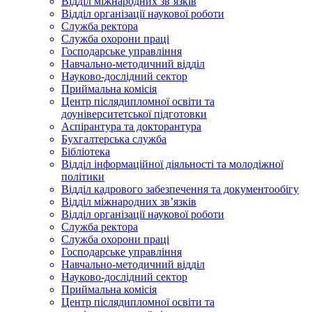
Відділ міжнародних зв’язків
Відділ організації наукової роботи
Служба ректора
Служба охорони праці
Господарське управління
Навчально-методичний відділ
Науково-дослідний сектор
Приймальна комісія
Центр післядипломної освіти та
доуніверситетської підготовки
Аспірантура та докторантура
Бухгалтерська служба
Бібліотека
Відділ інформаційної діяльності та молодіжної
політики
Відділ кадрового забезпечення та документообігу
Відділ міжнародних зв’язків
Відділ організації наукової роботи
Служба ректора
Служба охорони праці
Господарське управління
Навчально-методичний відділ
Науково-дослідний сектор
Приймальна комісія
Центр післядипломної освіти та