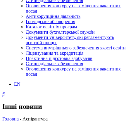
Стипендіальне забезпечення
Оголошення конкурсу на заміщення вакантних
посад
Антикорупційна діяльність
Громадське обговорення
Каталог освітніх програм
Документи бухгалтерської служби
Документи університету, які регламентують
освітній процес
Система внутрішнього забезпечення якості освіти
Ліцензування та акредитація
Практична підготовка здобувачів
Стипендіальне забезпечення
Оголошення конкурсу на заміщення вакантних
посад
EN
Інші новини
Головна
-
Аспірантура