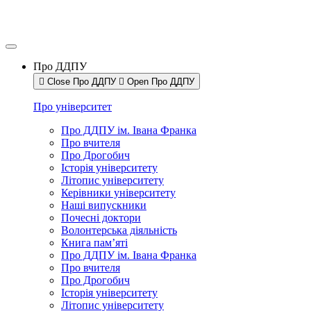
Про ДДПУ
Close Про ДДПУ
Open Про ДДПУ
Про університет
Про ДДПУ ім. Івана Франка
Про вчителя
Про Дрогобич
Історія університету
Літопис університету
Керівники університету
Наші випускники
Почесні доктори
Волонтерська діяльність
Книга пам’яті
Про ДДПУ ім. Івана Франка
Про вчителя
Про Дрогобич
Історія університету
Літопис університету