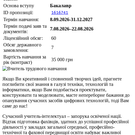
Основа вступу
Бакалавр
ID пропозиції:
1616741
Термін навчання:
8.09.2026-31.12.2027
Термін подачі заяв та
7.08.2026–22.08.2026
документів:
Ліцензійний обсяг:
60
Обсяг державного
7
замовлення:
Вартість навчання за
35 000 грн
рік (контракт)
Якщо Ви креативний і сповнений творчих ідей, прагнете
поглибити свої знання в галузі техніки, технологій та
інформатики, якщо Вам подобається проектувати,
конструювати та моделювати, маєте непереборне бажання до
опанування сучасних засобів цифрових технологій, тоді Вам
саме до нас!
Сучасний учитель-інтелектуал – запорука освіченої нації.
Відтак підготовка фахівців, здатних до успішної професійної
діяльності у закладах загальної середньої, професійно-
технічної та фахової передвищої освіти набуває важливої