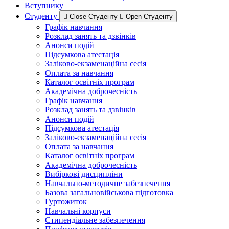
Вступнику
Студенту
Close Студенту
Open Студенту
Графік навчання
Розклад занять та дзвінків
Анонси подій
Підсумкова атестація
Заліково-екзаменаційна сесія
Оплата за навчання
Каталог освітніх програм
Академічна доброчесність
Графік навчання
Розклад занять та дзвінків
Анонси подій
Підсумкова атестація
Заліково-екзаменаційна сесія
Оплата за навчання
Каталог освітніх програм
Академічна доброчесність
Вибіркові дисципліни
Навчально-методичне забезпечення
Базова загальновійськова підготовка
Гуртожиток
Навчальні корпуси
Стипендіальне забезпечення