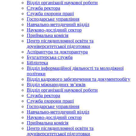
Відділ організації наукової роботи
Служба ректора
Служба охорони праці
Господарське управління
Навчально-методичний відділ
Науково-дослідний сектор
Приймальна комісія
Центр післядипломної освіти та
доуніверситетської підготовки
Аспірантура та докторантура
Бухгалтерська служба
Бібліотека
Відділ інформаційної діяльності та молодіжної
політики
Відділ кадрового забезпечення та документообігу
Відділ міжнародних зв’язків
Відділ організації наукової роботи
Служба ректора
Служба охорони праці
Господарське управління
Навчально-методичний відділ
Науково-дослідний сектор
Приймальна комісія
Центр післядипломної освіти та
доуніверситетської підготовки