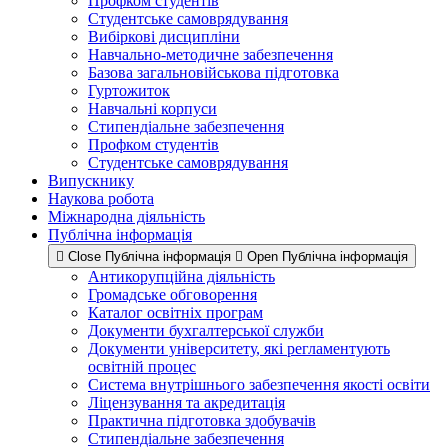
Профком студентів
Студентське самоврядування
Вибіркові дисципліни
Навчально-методичне забезпечення
Базова загальновійськова підготовка
Гуртожиток
Навчальні корпуси
Стипендіальне забезпечення
Профком студентів
Студентське самоврядування
Випускнику
Наукова робота
Міжнародна діяльність
Публічна інформація
Close Публічна інформація
Open Публічна інформація
Антикорупційна діяльність
Громадське обговорення
Каталог освітніх програм
Документи бухгалтерської служби
Документи університету, які регламентують
освітній процес
Система внутрішнього забезпечення якості освіти
Ліцензування та акредитація
Практична підготовка здобувачів
Стипендіальне забезпечення