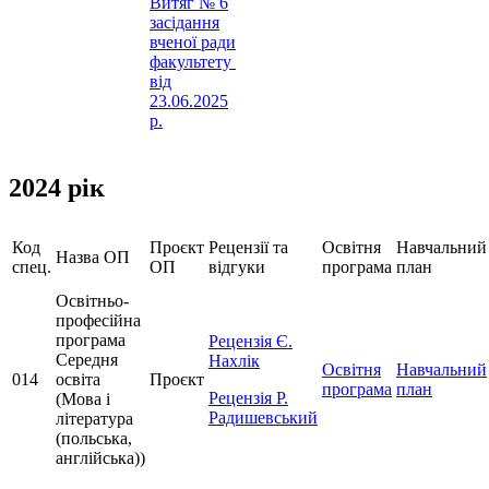
Витяг № 6
засідання
вченої ради
факультету
від
23.06.2025
р.
2024 рік
Код
Проєкт
Рецензії та
Освітня
Навчальний
Назва ОП
спец.
ОП
відгуки
програма
план
Освітньо-
професійна
програма
Рецензія Є.
Середня
Нахлік
Освітня
Навчальний
014
освіта
Проєкт
програма
план
Рецензія Р.
(Мова і
Радишевський
література
(польська,
англійська))