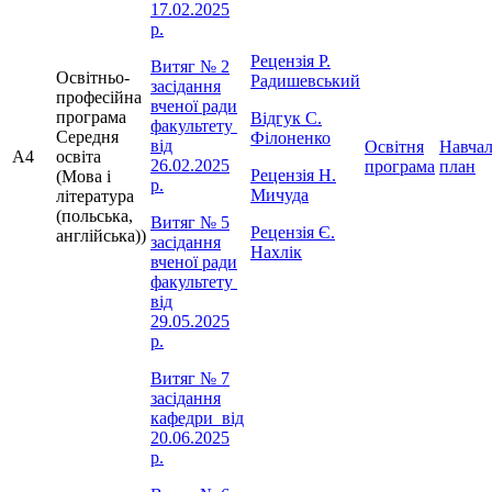
17.02.2025
р.
Рецензія Р.
Витяг № 2
Освітньо-
Радишевський
засідання
професійна
вченої ради
програма
Відгук С.
факультету
Середня
Філоненко
від
Освітня
Навча
A4
освіта
26.02.2025
програма
план
Рецензія Н.
(Мова і
р.
Мичуда
література
(польська,
Витяг № 5
Рецензія Є.
англійська))
засідання
Нахлік
вченої ради
факультету
від
29.05.2025
р.
Витяг № 7
засідання
кафедри від
20.06.2025
р.