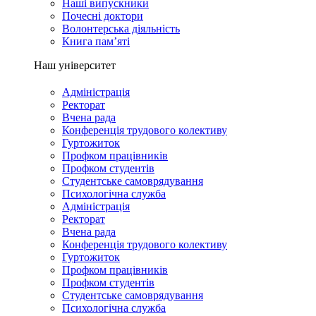
Наші випускники
Почесні доктори
Волонтерська діяльність
Книга пам’яті
Наш університет
Адміністрація
Ректорат
Вчена рада
Конференція трудового колективу
Гуртожиток
Профком працівників
Профком студентів
Студентське самоврядування
Психологічна служба
Адміністрація
Ректорат
Вчена рада
Конференція трудового колективу
Гуртожиток
Профком працівників
Профком студентів
Студентське самоврядування
Психологічна служба