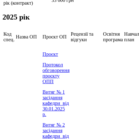
33 600 грн
рік (контракт)
2025 рік
Код
Рецензії та
Освітня
Навча
Назва ОП
Проєкт ОП
спец.
відгуки
програма
план
Проєкт
Протокол
обговорення
проєкту
ОПП
Витяг № 1
засідання
кафедри від
30.01.2025
р.
Витяг № 2
засідання
кафедри від