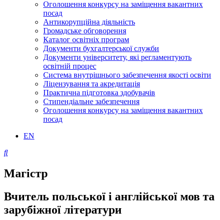
Оголошення конкурсу на заміщення вакантних
посад
Антикорупційна діяльність
Громадське обговорення
Каталог освітніх програм
Документи бухгалтерської служби
Документи університету, які регламентують
освітній процес
Система внутрішнього забезпечення якості освіти
Ліцензування та акредитація
Практична підготовка здобувачів
Стипендіальне забезпечення
Оголошення конкурсу на заміщення вакантних
посад
EN
Магістр
Вчитель польської і англійської мов та
зарубіжної літератури