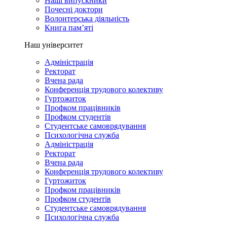
Наші випускники
Почесні доктори
Волонтерська діяльність
Книга пам’яті
Наш університет
Адміністрація
Ректорат
Вчена рада
Конференція трудового колективу
Гуртожиток
Профком працівників
Профком студентів
Студентське самоврядування
Психологічна служба
Адміністрація
Ректорат
Вчена рада
Конференція трудового колективу
Гуртожиток
Профком працівників
Профком студентів
Студентське самоврядування
Психологічна служба