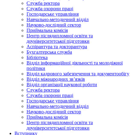
Служба ректора
Служба охорони праці
Господарське управління
Навчально-методичний відділ
Науково-дослідний сектор
Приймальна комісія
Центр післядипломної освіти та
доуніверситетської підготовки
Аспірантура та докторантура
Бухгалтерська служба
Бібліотека
Відділ інформаційної діяльності та молодіжної
політики
Відділ кадрового забезпечення та документообігу
Відділ міжнародних зв’язків
Відділ організації наукової роботи
Служба ректора
Служба охорони праці
Господарське управління
Навчально-методичний відділ
Науково-дослідний сектор
Приймальна комісія
Центр післядипломної освіти та
доуніверситетської підготовки
Вступнику