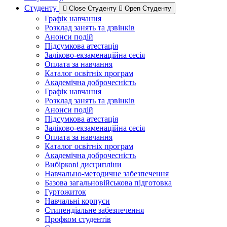
Студенту
Close Студенту
Open Студенту
Графік навчання
Розклад занять та дзвінків
Анонси подій
Підсумкова атестація
Заліково-екзаменаційна сесія
Оплата за навчання
Каталог освітніх програм
Академічна доброчесність
Графік навчання
Розклад занять та дзвінків
Анонси подій
Підсумкова атестація
Заліково-екзаменаційна сесія
Оплата за навчання
Каталог освітніх програм
Академічна доброчесність
Вибіркові дисципліни
Навчально-методичне забезпечення
Базова загальновійськова підготовка
Гуртожиток
Навчальні корпуси
Стипендіальне забезпечення
Профком студентів