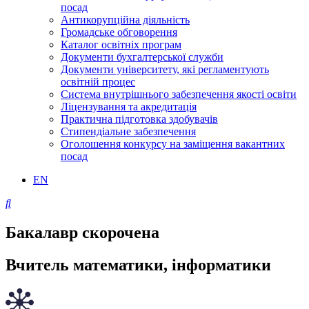
посад
Антикорупційна діяльність
Громадське обговорення
Каталог освітніх програм
Документи бухгалтерської служби
Документи університету, які регламентують
освітній процес
Система внутрішнього забезпечення якості освіти
Ліцензування та акредитація
Практична підготовка здобувачів
Стипендіальне забезпечення
Оголошення конкурсу на заміщення вакантних
посад
EN
Бакалавр скорочена
Вчитель математики, інформатики