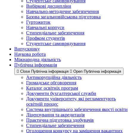
Студентське самоврядування
Вибіркові дисципліни
Навчально-методичне забезпечення
Базова загальновійськова підготовка
Гуртожиток
Навчальні корпуси
Стипендіальне забезпечення
Профком студентів
Студентське самоврядування
Випускнику
Наукова робота
Міжнародна діяльність
Публічна інформація
Close Публічна інформація
Open Публічна інформація
Антикорупційна діяльність
Громадське обговорення
Каталог освітніх програм
Документи бухгалтерської служби
Документи університету, які регламентують
освітній процес
Система внутрішнього забезпечення якості освіти
Ліцензування та акредитація
Практична підготовка здобувачів
Стипендіальне забезпечення
Оголошення конкурсу на заміщення вакантних