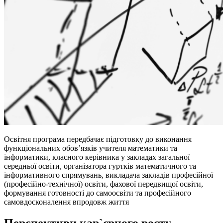
Освітня програма передбачає підготовку до виконання
функціональних обов’язків учителя математики та
інформатики, класного керівника у закладах загальної
середньої освіти, організатора гуртків математичного та
інформативного спрямувань, викладача закладів професійної
(професійно-технічної) освіти, фахової передвищої освіти,
формування готовності до самоосвіти та професійного
самовдосконалення впродовж життя
Перспективи кар`єрного росту