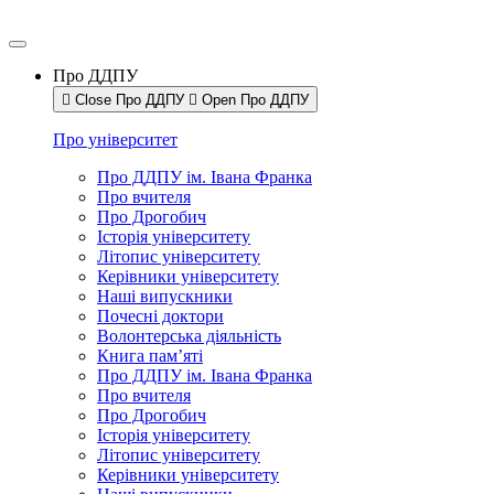
Про ДДПУ
Close Про ДДПУ
Open Про ДДПУ
Про університет
Про ДДПУ ім. Івана Франка
Про вчителя
Про Дрогобич
Історія університету
Літопис університету
Керівники університету
Наші випускники
Почесні доктори
Волонтерська діяльність
Книга пам’яті
Про ДДПУ ім. Івана Франка
Про вчителя
Про Дрогобич
Історія університету
Літопис університету
Керівники університету