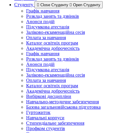
Студенту
Close Студенту
Open Студенту
Графік навчання
Розклад занять та дзвінків
Анонси подій
Підсумкова атестація
Заліково-екзаменаційна сесія
Оплата за навчання
Каталог освітніх програм
Академічна доброчесність
Графік навчання
Розклад занять та дзвінків
Анонси подій
Підсумкова атестація
Заліково-екзаменаційна сесія
Оплата за навчання
Каталог освітніх програм
Академічна доброчесність
Вибіркові дисципліни
Навчально-методичне забезпечення
Базова загальновійськова підготовка
Гуртожиток
Навчальні корпуси
Стипендіальне забезпечення
Профком студентів