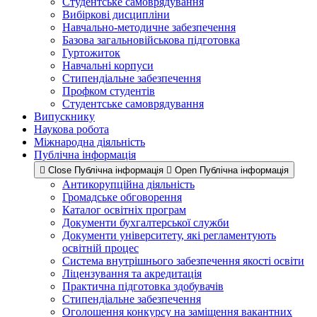
Студентське самоврядування
Вибіркові дисципліни
Навчально-методичне забезпечення
Базова загальновійськова підготовка
Гуртожиток
Навчальні корпуси
Стипендіальне забезпечення
Профком студентів
Студентське самоврядування
Випускнику
Наукова робота
Міжнародна діяльність
Публічна інформація
Close Публічна інформація
Open Публічна інформація
Антикорупційна діяльність
Громадське обговорення
Каталог освітніх програм
Документи бухгалтерської служби
Документи університету, які регламентують
освітній процес
Система внутрішнього забезпечення якості освіти
Ліцензування та акредитація
Практична підготовка здобувачів
Стипендіальне забезпечення
Оголошення конкурсу на заміщення вакантних