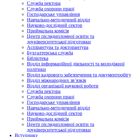
Служба ректора
Служба охорони праці
Господарське управління
Навчально-методичний відділ
Науково-дослідний сектор
Приймальна комісія
Центр післядипломної освіти та
доуніверситетської підготовки
Аспірантура та докторантура
Бухгалтерська служба
Бібліотека
Відділ інформаційної діяльності та молодіжної
політики
Відділ кадрового забезпечення та документообігу
Відділ міжнародних зв’язків
Відділ організації наукової роботи
Служба ректора
Служба охорони праці
Господарське управління
Навчально-методичний відділ
Науково-дослідний сектор
Приймальна комісія
Центр післядипломної освіти та
доуніверситетської підготовки
Вступнику