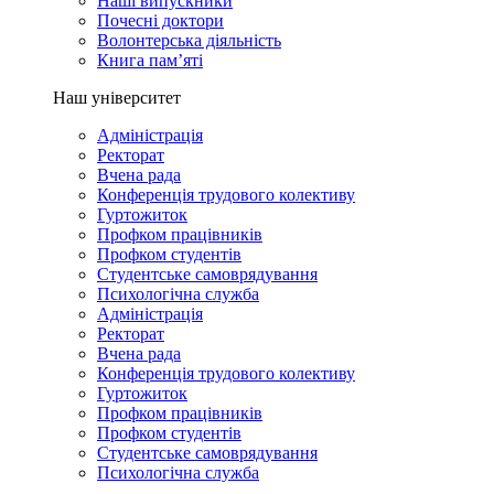
Наші випускники
Почесні доктори
Волонтерська діяльність
Книга пам’яті
Наш університет
Адміністрація
Ректорат
Вчена рада
Конференція трудового колективу
Гуртожиток
Профком працівників
Профком студентів
Студентське самоврядування
Психологічна служба
Адміністрація
Ректорат
Вчена рада
Конференція трудового колективу
Гуртожиток
Профком працівників
Профком студентів
Студентське самоврядування
Психологічна служба