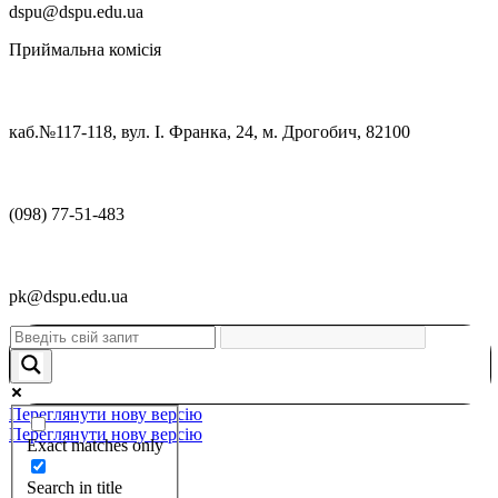
dspu@dspu.edu.ua
Приймальна комісія
каб.№117-118, вул. І. Франка, 24, м. Дрогобич, 82100
(098) 77-51-483
pk@dspu.edu.ua
Переглянути нову версію
Переглянути нову версію
Exact matches only
Search in title