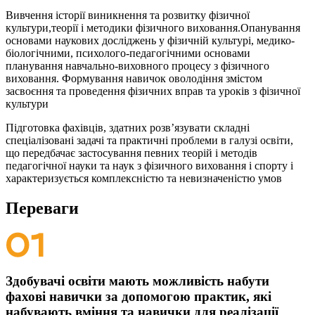
Вивчення історії виникнення та розвитку фізичної
культури,теорії і методики фізичного виховання.Опанування
основами наукових досліджень у фізичній культурі, медико-
біологічними, психолого-педагогічними основами
планування навчально-виховного процесу з фізичного
виховання. Формування навичок оволодіння змістом
засвоєння та проведення фізичних вправ та уроків з фізичної
культури
Підготовка фахівців, здатних розв’язувати складні
спеціалізовані задачі та практичні проблеми в галузі освіти,
що передбачає застосування певних теорій і методів
педагогічної науки та наук з фізичного виховання і спорту і
характеризується комплексністю та невизначеністю умов
Переваги
Здобувачі освіти мають можливість набути
фахові навички за допомогою практик, які
набувають вміння та навички для реалізації