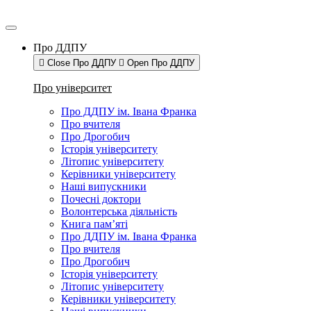
Про ДДПУ
Close Про ДДПУ
Open Про ДДПУ
Про університет
Про ДДПУ ім. Івана Франка
Про вчителя
Про Дрогобич
Історія університету
Літопис університету
Керівники університету
Наші випускники
Почесні доктори
Волонтерська діяльність
Книга пам’яті
Про ДДПУ ім. Івана Франка
Про вчителя
Про Дрогобич
Історія університету
Літопис університету
Керівники університету