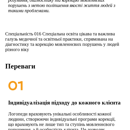
розуміння, діагностику та корекцію мовленнєвих
порушень з метою поліпшення якості життя людей з
такими проблемами.
Спеціальність 016 Спеціальна освіта цікава та важлива
галузь медичної та освітньої практики, спрямована на
діагностику та корекцію мовленнєвих порушень у людей
різного віку
Переваги
Індивідуалізація підходу до кожного клієнта
Логопеди враховують унікальні особливості кожної
людини, створюючи індивідуальні програми корекції,
що враховують не лише тип та ступінь мовленнєвого
порушення, а й особистість клієнта. Це дозволяє