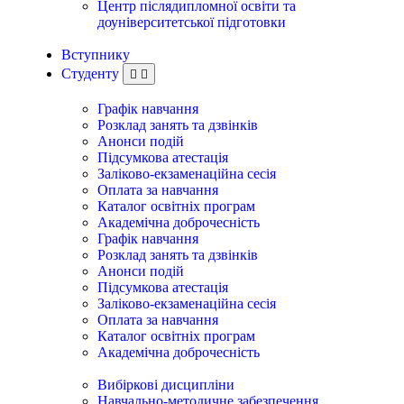
Центр післядипломної освіти та
доуніверситетської підготовки
Вступнику
Студенту
Графік навчання
Розклад занять та дзвінків
Анонси подій
Підсумкова атестація
Заліково-екзаменаційна сесія
Оплата за навчання
Каталог освітніх програм
Академічна доброчесність
Графік навчання
Розклад занять та дзвінків
Анонси подій
Підсумкова атестація
Заліково-екзаменаційна сесія
Оплата за навчання
Каталог освітніх програм
Академічна доброчесність
Вибіркові дисципліни
Навчально-методичне забезпечення