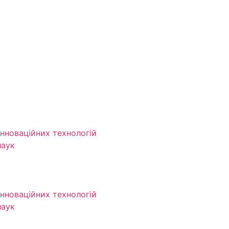
інноваційних технологій
наук
інноваційних технологій
наук