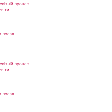
світній процес
світи
х посад
світній процес
світи
х посад