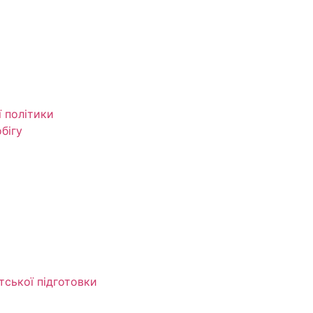
ї політики
бігу
тської підготовки