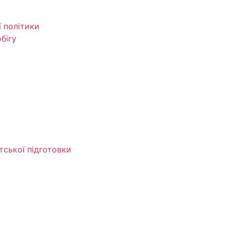
ї політики
бігу
тської підготовки