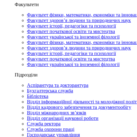
Факультети
Факультет фізики, математики, економіки та іннова
Факультет здоров’я людини та природничих наук
Факультет історії, педагогіки та психології
Факультет початкової освіти та мистецтва
Факультет української та іноземної філології
Факультет фізики, математики, економіки та іннова
Факультет здоров’я людини та природничих наук
Факультет історії, педагогіки та психології
Факультет початкової освіти та мистецтва
Факультет української та іноземної філології
Підрозділи
Аспірантура та докторантура
Бухгалтерська служба
Бібліотека
Відділ інформаційної діяльності та молодіжної полі
Відділ кадрового забезпечення та документообігу
Відділ міжнародних зв’язків
Відділ організації наукової роботи
Служба ректора
Служба охорони праці
Господарське управління