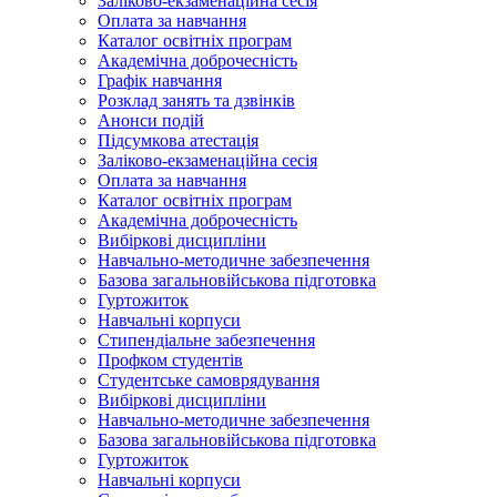
Заліково-екзаменаційна сесія
Оплата за навчання
Каталог освітніх програм
Академічна доброчесність
Графік навчання
Розклад занять та дзвінків
Анонси подій
Підсумкова атестація
Заліково-екзаменаційна сесія
Оплата за навчання
Каталог освітніх програм
Академічна доброчесність
Вибіркові дисципліни
Навчально-методичне забезпечення
Базова загальновійськова підготовка
Гуртожиток
Навчальні корпуси
Стипендіальне забезпечення
Профком студентів
Студентське самоврядування
Вибіркові дисципліни
Навчально-методичне забезпечення
Базова загальновійськова підготовка
Гуртожиток
Навчальні корпуси