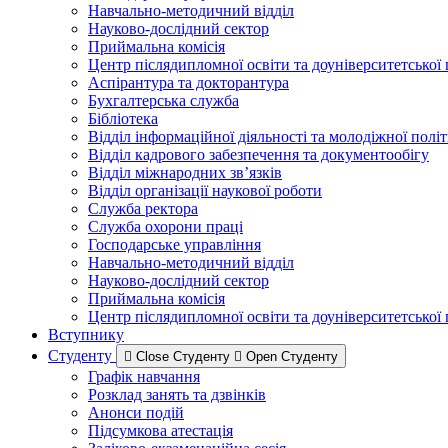
Навчально-методичний відділ
Науково-дослідний сектор
Приймальна комісія
Центр післядипломної освіти та доуніверситетської
Аспірантура та докторантура
Бухгалтерська служба
Бібліотека
Відділ інформаційної діяльності та молодіжної полі
Відділ кадрового забезпечення та документообігу
Відділ міжнародних зв’язків
Відділ організації наукової роботи
Служба ректора
Служба охорони праці
Господарське управління
Навчально-методичний відділ
Науково-дослідний сектор
Приймальна комісія
Центр післядипломної освіти та доуніверситетської
Вступнику
Студенту
Close Студенту
Open Студенту
Графік навчання
Розклад занять та дзвінків
Анонси подій
Підсумкова атестація