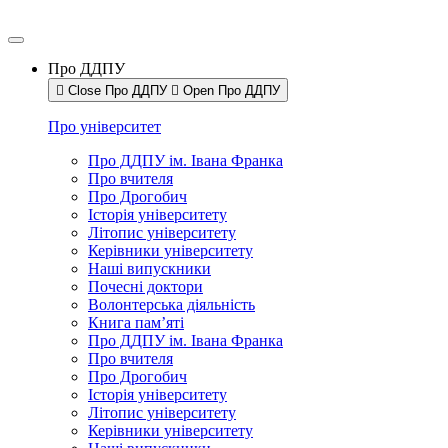
Про ДДПУ
Close Про ДДПУ
Open Про ДДПУ
Про університет
Про ДДПУ ім. Івана Франка
Про вчителя
Про Дрогобич
Історія університету
Літопис університету
Керівники університету
Наші випускники
Почесні доктори
Волонтерська діяльність
Книга пам’яті
Про ДДПУ ім. Івана Франка
Про вчителя
Про Дрогобич
Історія університету
Літопис університету
Керівники університету