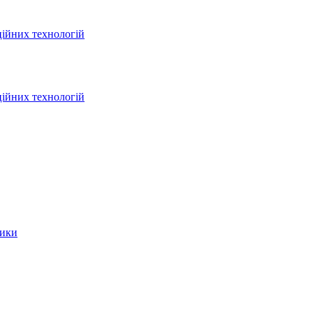
ційних технологій
ційних технологій
тики