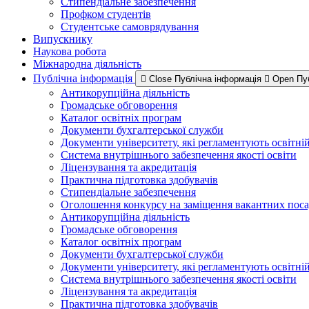
Стипендіальне забезпечення
Профком студентів
Студентське самоврядування
Випускнику
Наукова робота
Міжнародна діяльність
Публічна інформація
Close Публічна інформація
Open Пу
Антикорупційна діяльність
Громадське обговорення
Каталог освітніх програм
Документи бухгалтерської служби
Документи університету, які регламентують освітні
Система внутрішнього забезпечення якості освіти
Ліцензування та акредитація
Практична підготовка здобувачів
Стипендіальне забезпечення
Оголошення конкурсу на заміщення вакантних пос
Антикорупційна діяльність
Громадське обговорення
Каталог освітніх програм
Документи бухгалтерської служби
Документи університету, які регламентують освітні
Система внутрішнього забезпечення якості освіти
Ліцензування та акредитація
Практична підготовка здобувачів