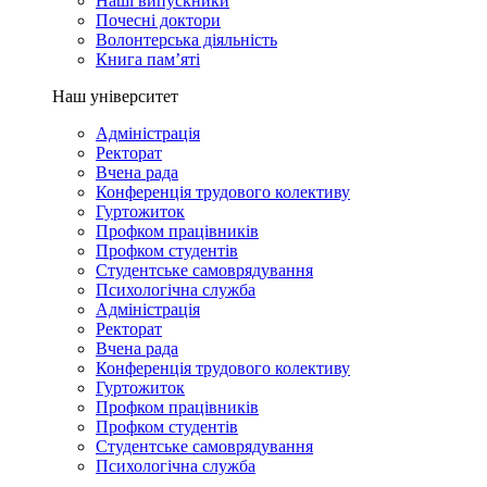
Наші випускники
Почесні доктори
Волонтерська діяльність
Книга пам’яті
Наш університет
Адміністрація
Ректорат
Вчена рада
Конференція трудового колективу
Гуртожиток
Профком працівників
Профком студентів
Студентське самоврядування
Психологічна служба
Адміністрація
Ректорат
Вчена рада
Конференція трудового колективу
Гуртожиток
Профком працівників
Профком студентів
Студентське самоврядування
Психологічна служба