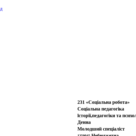
ад
231 «Соціальна робота»
Соціальна педагогіка
lсторії,педагогіки та психол
Денна
Молодший спеціаліст
Небюджетна