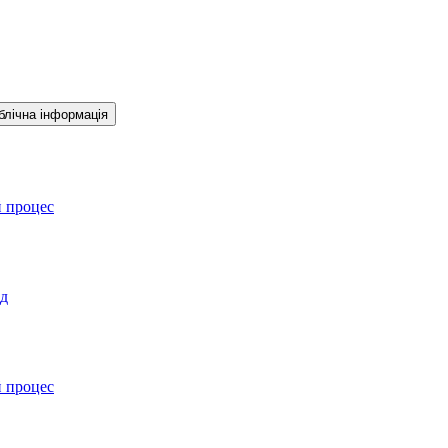
блічна інформація
й процес
ад
й процес