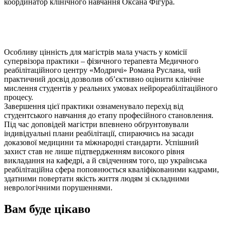
координатор клінічного навчання Оксана Фігура.
Особливу цінність для магістрів мала участь у комісії
супервізора практики – фізичного терапевта Медичного
реабілітаційного центру «Модричі» Романа Руслана, чий
практичний досвід дозволив об’єктивно оцінити клінічне
мислення студентів у реальних умовах нейрореабілітаційного
процесу.
Завершення цієї практики ознаменувало перехід від
студентського навчання до етапу професійного становлення.
Під час доповідей магістри впевнено обґрунтовували
індивідуальні плани реабілітації, спираючись на засади
доказової медицини та міжнародні стандарти. Успішний
захист став не лише підтвердженням високого рівня
викладання на кафедрі, а й свідченням того, що українська
реабілітаційна сфера поповнюється кваліфікованими кадрами,
здатними повертати якість життя людям зі складними
неврологічними порушеннями.
Вам буде цікаво