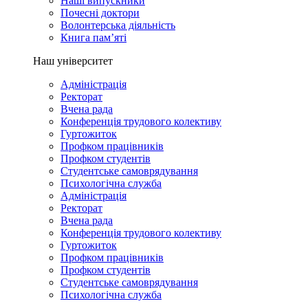
Наші випускники
Почесні доктори
Волонтерська діяльність
Книга пам’яті
Наш університет
Адміністрація
Ректорат
Вчена рада
Конференція трудового колективу
Гуртожиток
Профком працівників
Профком студентів
Студентське самоврядування
Психологічна служба
Адміністрація
Ректорат
Вчена рада
Конференція трудового колективу
Гуртожиток
Профком працівників
Профком студентів
Студентське самоврядування
Психологічна служба