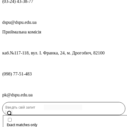
(03‑24) 43‑38‑77
dspu@dspu.edu.ua
Приймальна комісія
каб.№117-118, вул. І. Франка, 24, м. Дрогобич, 82100
(098) 77-51-483
pk@dspu.edu.ua
Переглянути нову версію
Переглянути нову версію
Exact matches only