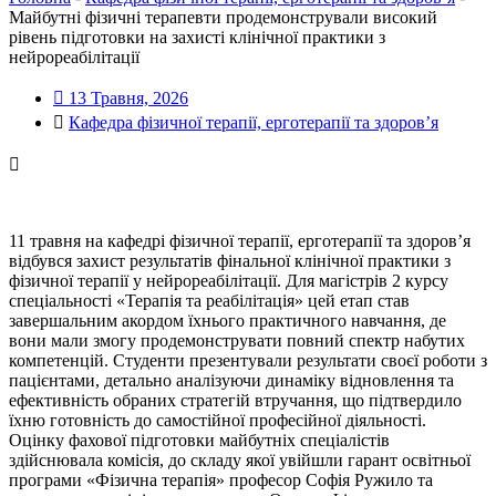
Майбутні фізичні терапевти продемонстрували високий
рівень підготовки на захисті клінічної практики з
нейрореабілітації
13 Травня, 2026
Кафедра фізичної терапії, ерготерапії та здоров’я
11 травня на кафедрі фізичної терапії, ерготерапії та здоров’я
відбувся захист результатів фінальної клінічної практики з
фізичної терапії у нейрореабілітації. Для магістрів 2 курсу
спеціальності «Терапія та реабілітація» цей етап став
завершальним акордом їхнього практичного навчання, де
вони мали змогу продемонструвати повний спектр набутих
компетенцій. Студенти презентували результати своєї роботи з
пацієнтами, детально аналізуючи динаміку відновлення та
ефективність обраних стратегій втручання, що підтвердило
їхню готовність до самостійної професійної діяльності.
Оцінку фахової підготовки майбутніх спеціалістів
здійснювала комісія, до складу якої увійшли гарант освітньої
програми «Фізична терапія» професор Софія Ружило та