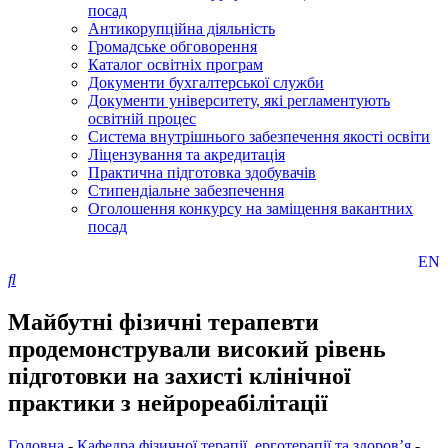
посад
Антикорупційна діяльність
Громадське обговорення
Каталог освітніх програм
Документи бухгалтерської служби
Документи університету, які регламентують
освітній процес
Система внутрішнього забезпечення якості освіти
Ліцензування та акредитація
Практична підготовка здобувачів
Стипендіальне забезпечення
Оголошення конкурсу на заміщення вакантних
посад
EN
Майбутні фізичні терапевти
продемонстрували високий рівень
підготовки на захисті клінічної
практики з нейрореабілітації
Головна
-
Кафедра фізичної терапії, ерготерапії та здоров’я
-