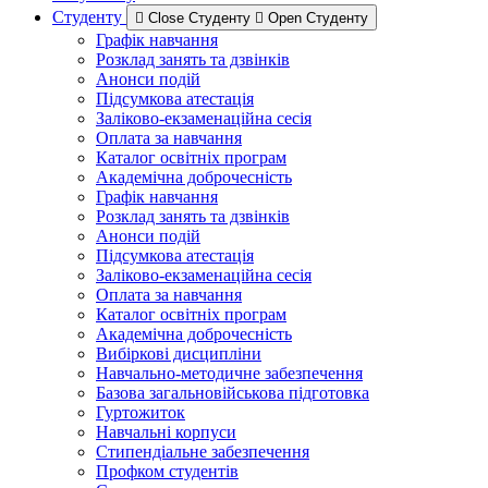
Студенту
Close Студенту
Open Студенту
Графік навчання
Розклад занять та дзвінків
Анонси подій
Підсумкова атестація
Заліково-екзаменаційна сесія
Оплата за навчання
Каталог освітніх програм
Академічна доброчесність
Графік навчання
Розклад занять та дзвінків
Анонси подій
Підсумкова атестація
Заліково-екзаменаційна сесія
Оплата за навчання
Каталог освітніх програм
Академічна доброчесність
Вибіркові дисципліни
Навчально-методичне забезпечення
Базова загальновійськова підготовка
Гуртожиток
Навчальні корпуси
Стипендіальне забезпечення
Профком студентів