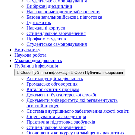
Студентське самоврядування
Вибіркові дисципліни
Навчально-методичне забезпечення
Базова загальновійськова підготовка
Гуртожиток
Навчальні корпуси
Стипендіальне забезпечення
Профком студентів
Студентське самоврядування
Випускнику
Наукова робота
Міжнародна діяльність
Публічна інформація
Close Публічна інформація
Open Публічна інформація
Антикорупційна діяльність
Громадське обговорення
Каталог освітніх програм
Документи бухгалтерської служби
Документи університету, які регламентують
освітній процес
Система внутрішнього забезпечення якості освіти
Ліцензування та акредитація
Практична підготовка здобувачів
Стипендіальне забезпечення
Оголошення конкурсу на заміщення вакантних