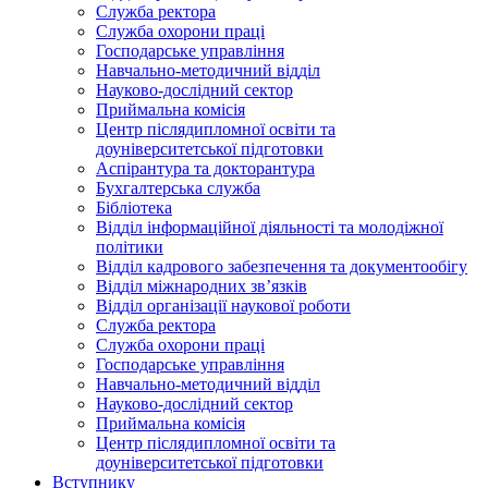
Служба ректора
Служба охорони праці
Господарське управління
Навчально-методичний відділ
Науково-дослідний сектор
Приймальна комісія
Центр післядипломної освіти та
доуніверситетської підготовки
Аспірантура та докторантура
Бухгалтерська служба
Бібліотека
Відділ інформаційної діяльності та молодіжної
політики
Відділ кадрового забезпечення та документообігу
Відділ міжнародних зв’язків
Відділ організації наукової роботи
Служба ректора
Служба охорони праці
Господарське управління
Навчально-методичний відділ
Науково-дослідний сектор
Приймальна комісія
Центр післядипломної освіти та
доуніверситетської підготовки
Вступнику