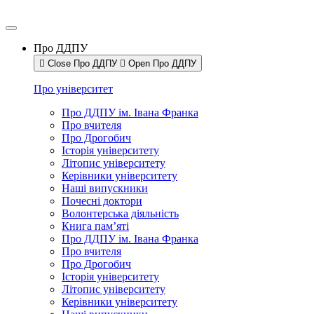
Про ДДПУ
Close Про ДДПУ
Open Про ДДПУ
Про університет
Про ДДПУ ім. Івана Франка
Про вчителя
Про Дрогобич
Історія університету
Літопис університету
Керівники університету
Наші випускники
Почесні доктори
Волонтерська діяльність
Книга пам’яті
Про ДДПУ ім. Івана Франка
Про вчителя
Про Дрогобич
Історія університету
Літопис університету
Керівники університету