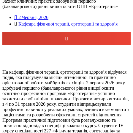
Захист клінічних практик здобувачів першого
(бакалаврського) рівня вищої освіти ОПП «Ерготерапія»
2 Червня, 2026
Кафедра фізичної терапії, ерготерапії та здоров’я
На кафедрі фізичної терапії, ерготерапії та здоров’я відбулася
подія, яка підсумувала місяць інтенсивної та практично
орієнтованої роботи майбутніх фахівців. 2 червня 2026 року
здобувачі першого (бакалаврського) рівня вищої освіти
освітньо-професійної програми «Ерготерапія» успішно
захистили свої клінічні практики. Протягом чотирьох тижнів,
з 4 по 31 травня 2026 року, студенти відпрацьовували
професійні навички у реальних умовах, вчилися взаємодіяти з
пацієнтами та розробляти ефективні стратегії відновлення.
Програма практичної підготовки була розгалуженою та
повністю відповідав специфіці кожного курсу. Студенти ІV
курсу спеціальності 227 «Фізична терапія, ерготерапія» за