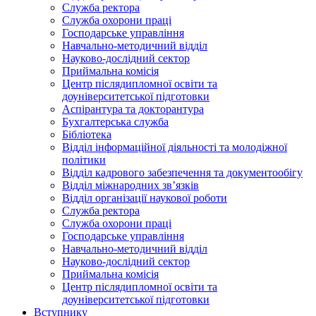
Служба ректора
Служба охорони праці
Господарське управління
Навчально-методичний відділ
Науково-дослідний сектор
Приймальна комісія
Центр післядипломної освіти та
доуніверситетської підготовки
Аспірантура та докторантура
Бухгалтерська служба
Бібліотека
Відділ інформаційної діяльності та молодіжної
політики
Відділ кадрового забезпечення та документообігу
Відділ міжнародних зв’язків
Відділ організації наукової роботи
Служба ректора
Служба охорони праці
Господарське управління
Навчально-методичний відділ
Науково-дослідний сектор
Приймальна комісія
Центр післядипломної освіти та
доуніверситетської підготовки
Вступнику