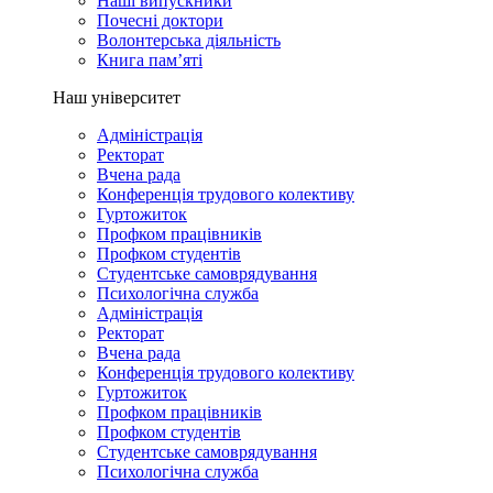
Наші випускники
Почесні доктори
Волонтерська діяльність
Книга пам’яті
Наш університет
Адміністрація
Ректорат
Вчена рада
Конференція трудового колективу
Гуртожиток
Профком працівників
Профком студентів
Студентське самоврядування
Психологічна служба
Адміністрація
Ректорат
Вчена рада
Конференція трудового колективу
Гуртожиток
Профком працівників
Профком студентів
Студентське самоврядування
Психологічна служба