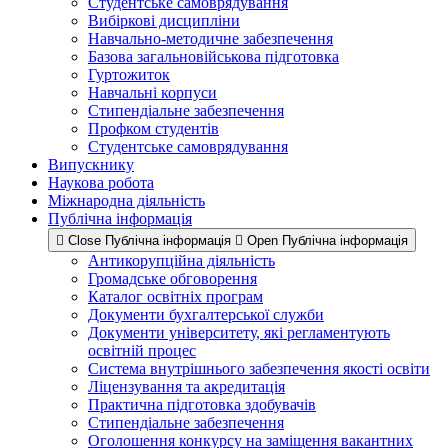
Студентське самоврядування
Вибіркові дисципліни
Навчально-методичне забезпечення
Базова загальновійськова підготовка
Гуртожиток
Навчальні корпуси
Стипендіальне забезпечення
Профком студентів
Студентське самоврядування
Випускнику
Наукова робота
Міжнародна діяльність
Публічна інформація
Close Публічна інформація
Open Публічна інформація
Антикорупційна діяльність
Громадське обговорення
Каталог освітніх програм
Документи бухгалтерської служби
Документи університету, які регламентують
освітній процес
Система внутрішнього забезпечення якості освіти
Ліцензування та акредитація
Практична підготовка здобувачів
Стипендіальне забезпечення
Оголошення конкурсу на заміщення вакантних