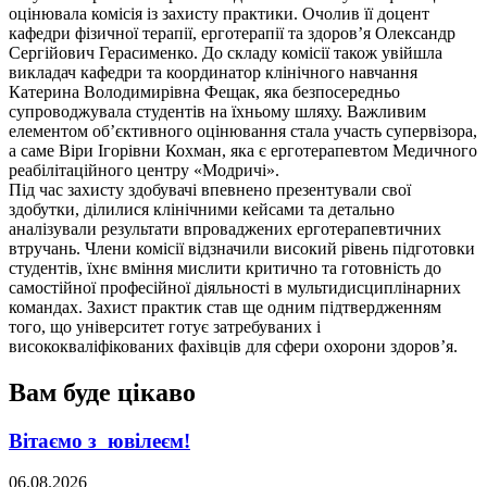
оцінювала комісія із захисту практики. Очолив її доцент
кафедри фізичної терапії, ерготерапії та здоров’я Олександр
Сергійович Герасименко. До складу комісії також увійшла
викладач кафедри та координатор клінічного навчання
Катерина Володимирівна Фещак, яка безпосередньо
супроводжувала студентів на їхньому шляху. Важливим
елементом об’єктивного оцінювання стала участь супервізора,
а саме Віри Ігорівни Кохман, яка є ерготерапевтом Медичного
реабілітаційного центру «Модричі».
Під час захисту здобувачі впевнено презентували свої
здобутки, ділилися клінічними кейсами та детально
аналізували результати впроваджених ерготерапевтичних
втручань. Члени комісії відзначили високий рівень підготовки
студентів, їхнє вміння мислити критично та готовність до
самостійної професійної діяльності в мультидисциплінарних
командах. Захист практик став ще одним підтвердженням
того, що університет готує затребуваних і
висококваліфікованих фахівців для сфери охорони здоров’я.
Вам буде цікаво
Вітаємо з ювілеєм!
06.08.2026