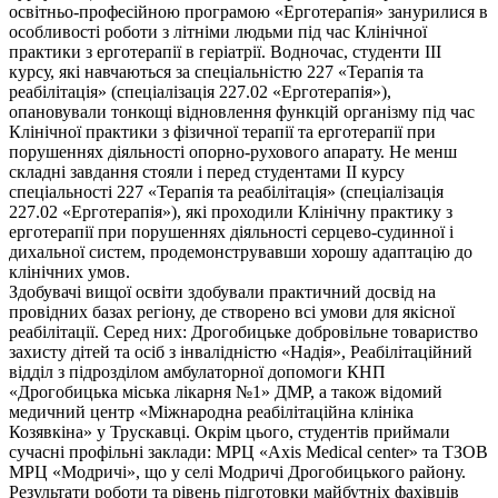
освітньо-професійною програмою «Ерготерапія» занурилися в
особливості роботи з літніми людьми під час Клінічної
практики з ерготерапії в геріатрії. Водночас, студенти ІІІ
курсу, які навчаються за спеціальністю 227 «Терапія та
реабілітація» (спеціалізація 227.02 «Ерготерапія»),
опановували тонкощі відновлення функцій організму під час
Клінічної практики з фізичної терапії та ерготерапії при
порушеннях діяльності опорно-рухового апарату. Не менш
складні завдання стояли і перед студентами ІІ курсу
спеціальності 227 «Терапія та реабілітація» (спеціалізація
227.02 «Ерготерапія»), які проходили Клінічну практику з
ерготерапії при порушеннях діяльності серцево-судинної і
дихальної систем, продемонструвавши хорошу адаптацію до
клінічних умов.
Здобувачі вищої освіти здобували практичний досвід на
провідних базах регіону, де створено всі умови для якісної
реабілітації. Серед них: Дрогобицьке добровільне товариство
захисту дітей та осіб з інвалідністю «Надія», Реабілітаційний
відділ з підрозділом амбулаторної допомоги КНП
«Дрогобицька міська лікарня №1» ДМР, а також відомий
медичний центр «Міжнародна реабілітаційна клініка
Козявкіна» у Трускавці. Окрім цього, студентів приймали
сучасні профільні заклади: МРЦ «Axis Medical center» та ТЗОВ
МРЦ «Модричі», що у селі Модричі Дрогобицького району.
Результати роботи та рівень підготовки майбутніх фахівців