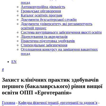
посад
Антикорупційна діяльність
Громадське обговорення
Каталог освітніх програм
Документи бухгалтерської служби
Документи університету, які регламентують
освітній процес
Система внутрішнього забезпечення якості освіти
Ліцензування та акредитація
Практична підготовка здобувачів
Стипендіальне забезпечення
Оголошення конкурсу на заміщення вакантних
посад
EN
Захист клінічних практик здобувачів
першого (бакалаврського) рівня вищої
освіти ОПП «Ерготерапія»
Головна
-
Кафедра фізичної терапії, ерготерапії та здоров’я
-