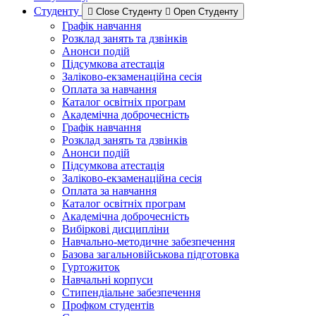
Студенту
Close Студенту
Open Студенту
Графік навчання
Розклад занять та дзвінків
Анонси подій
Підсумкова атестація
Заліково-екзаменаційна сесія
Оплата за навчання
Каталог освітніх програм
Академічна доброчесність
Графік навчання
Розклад занять та дзвінків
Анонси подій
Підсумкова атестація
Заліково-екзаменаційна сесія
Оплата за навчання
Каталог освітніх програм
Академічна доброчесність
Вибіркові дисципліни
Навчально-методичне забезпечення
Базова загальновійськова підготовка
Гуртожиток
Навчальні корпуси
Стипендіальне забезпечення
Профком студентів