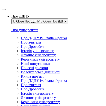
Про ДДПУ
Close Про ДДПУ
Open Про ДДПУ
Про університет
Про ДДПУ ім. Івана Франка
Про вчителя
Про Дрогобич
Історія університету
Літопис університету
Керівники університету
Наші випускники
Почесні доктори
Волонтерська діяльність
Книга пам’яті
Про ДДПУ ім. Івана Франка
Про вчителя
Про Дрогобич
Історія університету
Літопис університету
Керівники університету