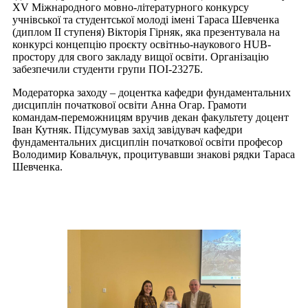
XV Міжнародного мовно-літературного конкурсу
учнівської та студентської молоді імені Тараса Шевченка
(диплом ІІ ступеня) Вікторія Гірняк, яка презентувала на
конкурсі концепцію проєкту освітньо-наукового HUB-
простору для свого закладу вищої освіти. Організацію
забезпечили студенти групи ПОІ-2327Б.
Модераторка заходу – доцентка кафедри фундаментальних
дисциплін початкової освіти Анна Огар. Грамоти
командам-переможницям вручив декан факультету доцент
Іван Кутняк. Підсумував захід завідувач кафедри
фундаментальних дисциплін початкової освіти професор
Володимир Ковальчук, процитувавши знакові рядки Тараса
Шевченка.