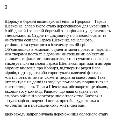
Щороку в березні вшановують Генія та Пророка – Тараса
Шевченка, слово якого стало дороговказом для українців у
їхній довгій і запеклій боротьбі за національну ідентичність
і незалежність. Студенти факультету початкової освіти та
мистецтва осягали Тараса Шевченка геніального,
успішного та сучасного в інтелектуальній грі.
Обʼєднавшись в команди, студенти мали провести паралелі
між творами поета та відомими мистецькими обʼєктами,
явищами та фактами, здогадатися, хто з сучасних співаків
виконує пісні на слова Тараса Шевченка, пригадати авторів
відомих висловів про Кобзаря, відтворити рядки його
віршів, підтвердити або спростувати наведені факти з
життя поета, впізнати сюжети творів за відео тощо. Таке
інтелектуальне дозвілля змушує по-новому подивитися на
життя і творчість Тараса Шевченка, обговорити це цікаво,
захопливо, у команді. Радіємо, що наші студенти так
глибоко обізнані з багатогранною творчістю Кобзаря, з
актуалізацією творчості поета, прозаїка, художника в
мистецтві та в повсякденному житті сьогодні.
Ідею заходу запропонувала переможниця обласного етапу