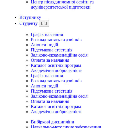
Центр післядипломної освіти та
доуніверситетської підготовки
Вступнику
Студенту
Графік навчання
Розклад занять та дзвінків
Анонси подій
Підсумкова атестація
Заліково-екзаменаційна сесія
Оплата за навчання
Каталог освітніх програм
Академічна доброчесність
Графік навчання
Розклад занять та дзвінків
Анонси подій
Підсумкова атестація
Заліково-екзаменаційна сесія
Оплата за навчання
Каталог освітніх програм
Академічна доброчесність
Вибіркові дисципліни
Навчально-методичне забезпечення