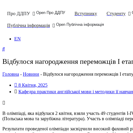
Open Про ДДПУ
Про ДДПУ
Вступнику
Студенту
Open Публічна інформація
Публічна інформація
EN
Відбулося нагородження переможців I етап
Головна
-
Новини
-
Відбулося нагородження переможців I етапу 
8 Квітня, 2025
Кафедра практики англійської мови і методики її навча
В олімпіаді, яка відбулася 2 квітня, взяли участь 49 студентів I
(Польська мова та зарубіжна література). Участь в олімпіаді пе
Результати проведеної олімпіади засвідчили високий фаховий рі