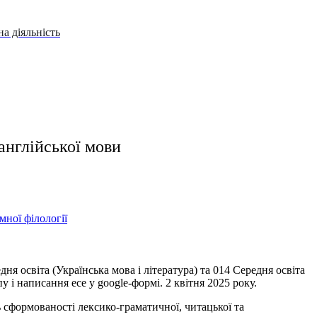
а діяльність
англійської мови
мної філології
дня освіта (Українська мова і література) та 014 Середня освіта
 і написання есе у google-формі. 2 квітня 2025 року.
 сформованості лексико-граматичної, читацької та