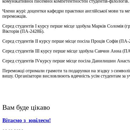
комунікативної писемної компетентностей студентів-філологів.
Члени журі: доцентки кафедри практики англійської мови та мет
переможців.
Серед студентів I курсу перше місце здобула Марків Соломія (
Вікторія (ПА-2428Б).
Серед студентів II курсу перше місце посіла Проців Софія (ПА
Серед студентів III курсу перше місце здобула Савчин Анна (ПА
Серед студентів IVкурсу перше місце посіла Данилишин Анаста
Переможці отримали грамоти та подарунки на згадку з символік
вишу. Організатори висловлюють вдячність усім студентам за у
Вам буде цікаво
Вітаємо з ювілеєм!