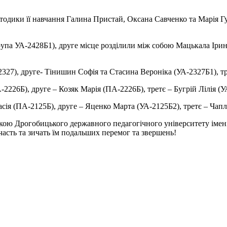
одики її навчання Галина Пристай, Оксана Савченко та Марія Гул
група УА-2428Б1), друге місце розділили між собою Мацькала Іри
-2327), друге- Тінишин Софія та Стасина Вероніка (УА-2327Б1), 
-2226Б), друге – Козяк Марія (ПА-2226Б), третє – Бугрій Лілія (
сія (ПА-2125Б), друге – Яценко Марта (УА-2125Б2), третє – Чап
ою Дрогобицького державного педагогічного університету імені 
часть та зичать їм подальших перемог та звершень!