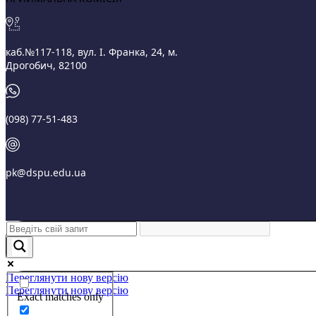
каб.№117-118, вул. І. Франка, 24, м.
Дрогобич, 82100
(098) 77-51-483
pk@dspu.edu.ua
Переглянути нову версію
Переглянути нову версію
Exact matches only