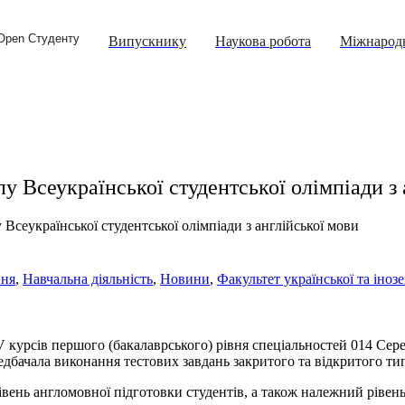
Open Студенту
Випускнику
Наукова робота
Міжнародн
у Всеукраїнської студентської олімпіади з 
Всеукраїнської студентської олімпіади з англійської мови
ння
,
Навчальна діяльність
,
Новини
,
Факультет української та інозе
-IV курсів першого (бакалаврського) рівня спеціальностей 014 Сере
редбачала виконання тестових завдань закритого та відкритого типу
вень англомовної підготовки студентів, а також належний рівень