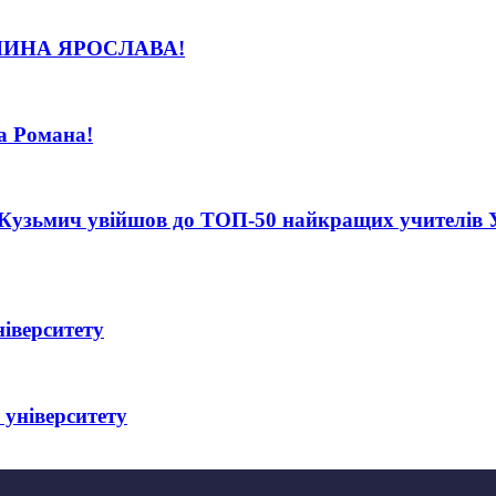
ИНА ЯРОСЛАВА!
а Романа!
Кузьмич увійшов до ТОП-50 найкращих учителів Укр
іверситету
 університету