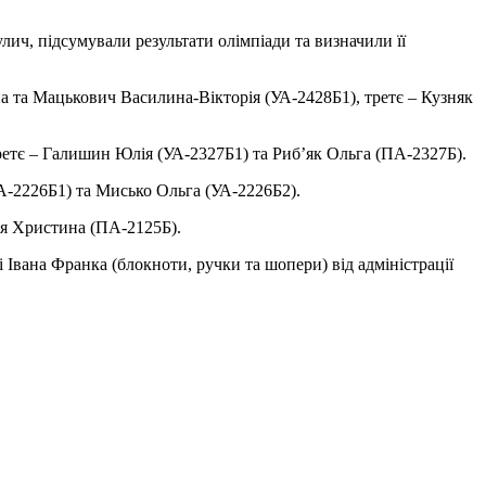
ич, підсумували результати олімпіади та визначили її
на та Мацькович Василина-Вікторія (УА-2428Б1), третє – Кузняк
третє – Галишин Юлія (УА-2327Б1) та Риб’як Ольга (ПА-2327Б).
УА-2226Б1) та Мисько Ольга (УА-2226Б2).
ля Христина (ПА-2125Б).
Івана Франка (блокноти, ручки та шопери) від адміністрації