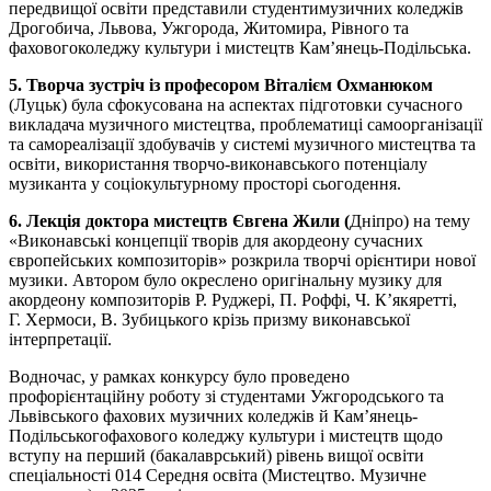
передвищої освіти представили студентимузичних коледжів
Дрогобича, Львова, Ужгорода, Житомира, Рівного та
фаховогоколеджу культури і мистецтв Кам’янець-Подільська.
5. Творча зустріч із професором Віталієм Охманюком
(Луцьк) була сфокусована на аспектах підготовки сучасного
викладача музичного мистецтва, проблематиці самоорганізації
та самореалізації здобувачів у системі музичного мистецтва та
освіти, використання творчо-виконавського потенціалу
музиканта у соціокультурному просторі сьогодення.
6. Лекція доктора мистецтв Євгена Жили (
Дніпро) на тему
«Виконавські концепції творів для акордеону сучасних
європейських композиторів» розкрила творчі орієнтири нової
музики. Автором було окреслено оригінальну музику для
акордеону композиторів Р. Руджері, П. Роффі, Ч. К’якяретті,
Г. Хермоси, В. Зубицького крізь призму виконавської
інтерпретації.
Водночас, у рамках конкурсу було проведено
профорієнтаційну роботу зі студентами Ужгородського та
Львівського фахових музичних коледжів й Кам’янець-
Подільськогофахового коледжу культури і мистецтв щодо
вступу на перший (бакалаврський) рівень вищої освіти
спеціальності 014 Середня освіта (Мистецтво. Музичне