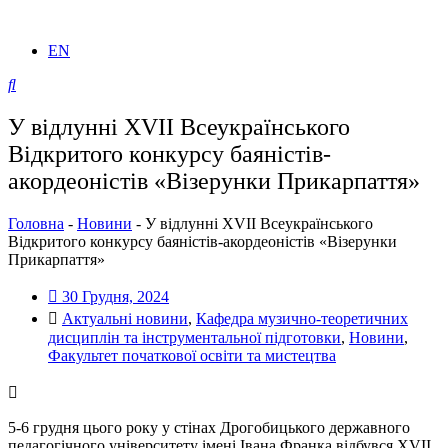
EN
У відлунні XVII Всеукраїнського
Відкритого конкурсу баяністів-
акордеоністів «Візерунки Прикарпаття»
Головна
-
Новини
-
У відлунні XVII Всеукраїнського
Відкритого конкурсу баяністів-акордеоністів «Візерунки
Прикарпаття»
30 Грудня, 2024
Актуальні новини
,
Кафедра музично-теоретичних
дисциплін та інструментальної підготовки
,
Новини
,
Факультет початкової освіти та мистецтва
5-6 грудня цього року у стінах Дрогобицького державного
педагогічного університету імені Івана Франка відбувся XVII