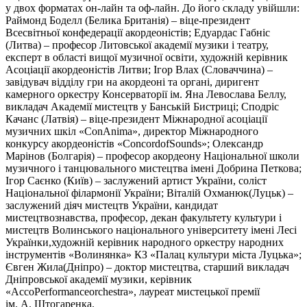
у двох форматах он-лайн та оф-лайн. До його складу увійшли:
Раймонд Боделл (Белика Британія) – віце-президент
Всесвітньої конфедерації акордеоністів; Едуардас Габніс
(Литва) – професор Литовської академії музики і театру,
експерт в області вищої музичної освіти, художній керівник
Асоціації акордеоністів Литви; Ігор Влах (Словаччина) –
завідувач відділу гри на акордеоні та органі, диригент
камерного оркестру Консерваторії ім. Яна Левослава Беллу,
викладач Академії мистецтв у Банській Бистриці; Сподріс
Качанс (Латвія) – віце-президент Міжнародної асоціації
музичних шкіл «ConAnima», директор Міжнародного
конкурсу акордеоністів «ConcordofSounds»; Олександр
Марінов (Болгарія) – професор акордеону Національної школи
музичного і танцювального мистецтва імені Добрина Петкова;
Ігор Саєнко (Київ) – заслужений артист України, соліст
Національної філармонії України; Віталій Охманюк(Луцьк) –
заслужений діяч мистецтв України, кандидат
мистецтвознавства, професор, декан факультету культури і
мистецтв Волинського національного університету імені Лесі
Українки,художній керівник народного оркестру народних
інструментів «Волинянка» КЗ «Палац культури міста Луцька»;
Євген Жила(Дніпро) – доктор мистецтва, старший викладач
Дніпровської академії музики, керівник
«AccoPerformanceorchestra», лауреат мистецької премії
ім. А. Штогаренка.