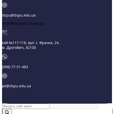
dspu@dspu.edu.ua
ПРИЙМАЛЬНА КОМІСІЯ
каб.№117-118, вул. І. Франка, 24,
м. Дрогобич, 82100
(098) 77-51-483
pk@dspu.edu.ua