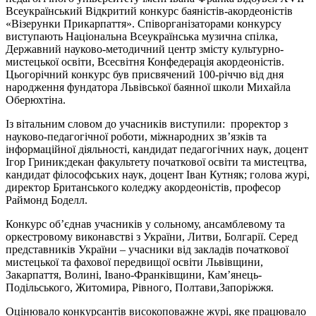
Всеукраїнський Відкритий конкурс баяністів-акордеоністів
«Візерунки Прикарпаття». Співорганізаторами конкурсу
виступають Національна Всеукраїнська музична спілка,
Державний науково-методичний центр змісту культурно-
мистецької освіти, Всесвітня Конфедерація акордеоністів.
Цьогорічний конкурс був присвячений 100-річчю від дня
народження фундатора Львівської баянної школи Михайла
Оберюхтіна.
Із вітальним словом до учасників виступили: проректор з
науково-педагогічної роботи, міжнародних зв’язків та
інформаційної діяльності, кандидат педагогічних наук, доцент
Ігор Гриник;декан факультету початкової освіти та мистецтва,
кандидат філософських наук, доцент Іван Кутняк; голова журі,
директор Британського коледжу акордеоністів, професор
Раймонд Боделл.
Конкурс об’єднав учасників у сольному, ансамблевому та
оркестровому виконавстві з України, Литви, Болгарії. Серед
представників України – учасники від закладів початкової
мистецької та фахової передвищої освіти Львівщини,
Закарпаття, Волині, Івано-Франківщини, Кам’янець-
Подільського, Житомира, Рівного, Полтави,Запоріжжя.
Оцінювало конкурсантів високоповажне журі, яке працювало