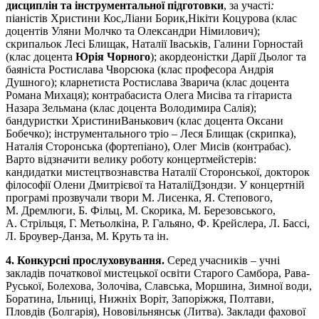
дисциплін та інструментальної підготовки
, за участі
:
піаністів Христини Кос,Ліани Борик,Нікіти Коцурова (клас
доцентів Уляни Молчко та Олександри Німилович);
скрипальок Лесі Блищак, Наталії Іваськів, Галини Горностай
(клас доцента
Юрія Чорного
); акордеоністки Дарії Дьолог та
баяніста Ростислава Чворсюка (клас професора Андрія
Душного); кларнетиста Ростислава Зварича (клас доцента
Романа Михаця); контрабасиста Олега Мисіва та гітариста
Назара Зельмана (клас доцента Володимира Салія);
бандуристки ХристиниВанькович (клас доцента Оксани
Бобечко); інструментального тріо – Леся Блищак (скрипка),
Наталія Сторонська (фортепіано), Олег Мисів (контрабас).
Варто відзначити велику роботу концертмейстерів:
кандидатки мистецтвознавства Наталії Сторонської, докторок
філософії Олени Дмитрієвої та НаталіїДзондзи. У концертній
програмі прозвучали твори М. Лисенка, Я. Степового,
М. Дремлюги, Б. Фільц, М. Скорика, М. Березовського,
А. Стрільця, Г. Метьолкіна, Р. Гальяно, Ф. Крейслера, Л. Бассі,
Л. Броувер-Данза, М. Круть та ін.
4. Конкурсні прослуховування.
Серед учасників – учні
закладів початкової мистецької освіти Старого Самбора, Рава-
Руської, Болехова, Золочіва, Славська, Моршина, Зимної води,
Боратина, Ільниці, Нижніх Воріт, Запоріжжя, Полтави,
Пловдів (Болгарія), Нововільнянськ (Литва). Заклади фахової