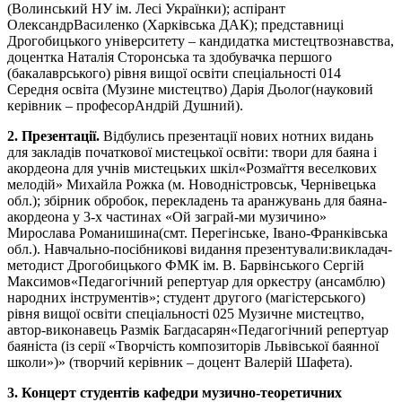
(Волинський НУ ім. Лесі Українки); аспірант
ОлександрВасиленко (Харківська ДАК); представниці
Дрогобицького університету – кандидатка мистецтвознавства,
доцентка Наталія Сторонська та здобувачка першого
(бакалаврського) рівня вищої освіти спеціальності 014
Середня освіта (Музине мистецтво) Дарія Дьолог(науковий
керівник – професорАндрій Душний).
2. Презентації.
Відбулись презентації нових нотних видань
для закладів початкової мистецької освіти: твори для баяна і
акордеона для учнів мистецьких шкіл«Розмаїття веселкових
мелодій» Михайла Рожка (м. Новодністровськ, Чернівецька
обл.); збірник обробок, перекладень та аранжувань для баяна-
акордеона у 3-х частинах «Ой заграй-ми музичино»
Мирослава Романишина(смт. Перегінське, Івано-Франківська
обл.). Навчально-посібникові видання презентували:викладач-
методист Дрогобицького ФМК ім. В. Барвінського Сергій
Максимов«Педагогічний репертуар для оркестру (ансамблю)
народних інструментів»; студент другого (магістерського)
рівня вищої освіти спеціальності 025 Музичне мистецтво,
автор-виконавець Размік Багдасарян«Педагогічний репертуар
баяніста (із серії «Творчість композиторів Львівської баянної
школи»)» (творчий керівник – доцент Валерій Шафета).
3. Концерт студентів кафедри музично-теоретичних