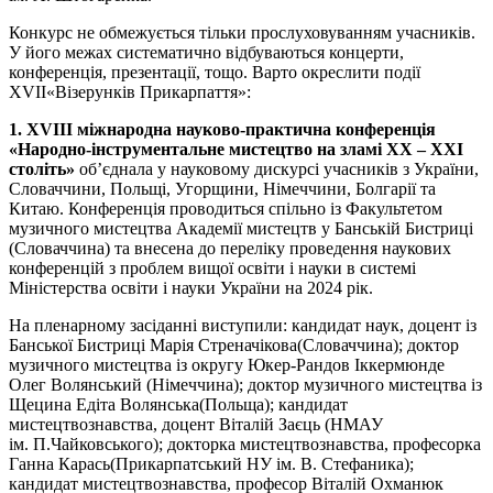
Конкурс не обмежується тільки прослуховуванням учасників.
У його межах систематично відбуваються концерти,
конференція, презентації, тощо. Варто окреслити події
XVII«Візерунків Прикарпаття»:
1. ХVІІІ міжнародна науково-практична конференція
«Народно-інструментальне мистецтво на зламі ХХ – ХХІ
століть»
об’єднала у науковому дискурсі учасників з України,
Словаччини, Польщі, Угорщини, Німеччини, Болгарії та
Китаю. Конференція проводиться спільно із Факультетом
музичного мистецтва Академії мистецтв у Банській Бистриці
(Словаччина) та внесена до переліку проведення наукових
конференцій з проблем вищої освіти і науки в системі
Міністерства освіти і науки України на 2024 рік.
На пленарному засіданні виступили: кандидат наук, доцент із
Банської Бистриці Марія Стреначікова(Словаччина); доктор
музичного мистецтва із округу Юкер-Рандов Іккермюнде
Олег Волянський (Німеччина); доктор музичного мистецтва із
Щецина Едіта Волянська(Польща); кандидат
мистецтвознавства, доцент Віталій Заєць (НМАУ
ім. П.Чайковського); докторка мистецтвознавства, професорка
Ганна Карась(Прикарпатський НУ ім. В. Стефаника);
кандидат мистецтвознавства, професор Віталій Охманюк