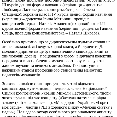
різнопланову програму достойно представили: хоровий клас І-
ІІІ курсів денної форми навчання (керівниця – доцентка
Любомира Ластовецька, концертмейстерка – Олена
Стащенко); хоровий клас ІІ-ІV курсів денної форми навчання
(керівниця – доцентка Ірина Матійчин, провідна
концертмейстерка – Наталія Ананенко); хоровий клас І-ІІ
курсів заочної форми навчання (керівниця – доцентка Галина
Стець, провідна концертмейстерка – Наталія Шкраба).
Особливо приємно, що за диригентським пультом стояли не
лише викладачі, які ведуть хорові класи, а й студенти. Для
молодих диригентів це був надзвичайно відповідальний та
хвилюючий досвід − працювати з хором, відчувати колектив,
передавати власне бачення музичного твору та керувати
живим звучанням великого ансамблю. Такі виступи є
важливим етапом професійного становлення майбутніх
педагогів-музикантів.
Знаковою подією стала присутність у залі відомого
композитора, музикознавця, педагога, члена Національної
Спілки композиторів України Миколи Ластовецького, твори
якого звучали під час концерту («Заснула натомлена рідна
земля» (квіткова колискова), «Моя дорога Україно», «Горить
моє серце» − частина №3 з хорового циклу «Мелодії смутку і
надій»). Це надало заходу особливого регіонального акценту
та ще раз підкреслило важливість педагогічного та виховного