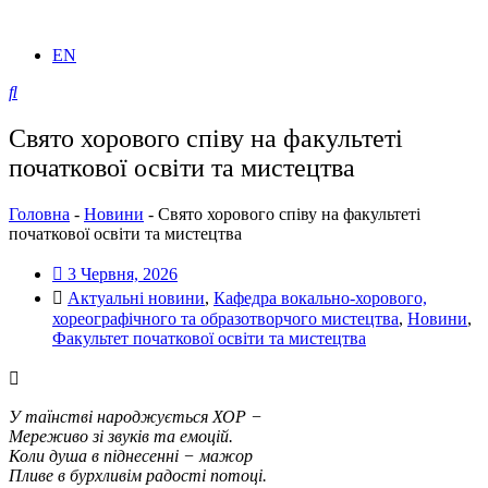
EN
Свято хорового співу на факультеті
початкової освіти та мистецтва
Головна
-
Новини
-
Свято хорового співу на факультеті
початкової освіти та мистецтва
3 Червня, 2026
Актуальні новини
,
Кафедра вокально-хорового,
хореографічного та образотворчого мистецтва
,
Новини
,
Факультет початкової освіти та мистецтва
У таїнстві народжується ХОР −
Мереживо зі звуків та емоцій.
Коли душа в піднесенні − мажор
Пливе в бурхливім радості потоці.