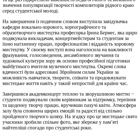
значення популяризації творчості композиторів рідного краю
серед студентської молоді.
На завершення із подячним словом виступила завідувачка
кафедри вокально-хорового, хореографічного та
образотворчого мистецтва професорка Ірина Бермес, яка щиро
подякувала викладачам, концертмейстерам та студентам за
їхню натхненну працю, професіоналізм і відданість хоровому
мистецтву. У своєму виступі вона наголосила на важливості
фразування, голосоведення, ансамблевого звучання та
художньої культури хору як основи професійної підготовки
майбутнього вчителя музичного мистецтва. Окремі слова
вдячності були адресовані Збройним силам України за
можливість навчатися, творити, співати та продовжувати
мистецьке життя навіть у такий непростий для країни час.
Завершився академконцерт теплою та зворушливою миттю −
студенти подякували своїм керівникам за підтримку, терпіння
та щоденну творчу працю, вручивши пахучі квіти. Атмосфера
залу була сповнена щирих емоцій та радості від спільно
пройденого творчого шляху. На згадку про це мистецьке свято
учасники зробили спільне фото, яке збереже у пам’яті
найтепліші спогади про студентські роки.