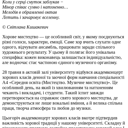
Коли у серці смуток заблукав −
Мінор співає сумно і натхненно…
Мелодія в обрамленні октав
Летить і зачаровує вселенну.
©
Світлана Кишакевич
Хорове мистецтво — це особливий світ, у якому поєднуються
різні голоси, характери, емоції. Саме хор вчить слухати одне
одного, відчувати ансамбль, працювати заради спільного
художнього результату. У цьому й полягає його унікальна
специфіка: кожен виконавець залишається індивідуальністю,
але водночас стає частиною єдиного музичного організму.
28 травня в актовій залі університету відбувся академконцерт
хорових класів денної та заочної форм навчання спеціальності
А4 «Середня освіта (Мистецтво. Музичне мистецтво)». Це
особливий день, на який із хвилюванням та натхненням
чекають і викладачі, і студенти. Такий іспит завжди
перетворюється на справжнє свято хорового мистецтва, де
демонструються не лише вокальні вміння, а й велика спільна
праця, творча атмосфера та любов до музики.
Цьогоріч академконцерт хорових класів вкотре підтвердив
важливість хорової традиції у нашому університеті. Складну й