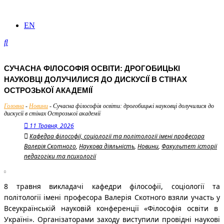
EN
СУЧАСНА ФІЛОСОФІЯ ОСВІТИ: ДРОГОБИЦЬКІ
НАУКОВЦІ ДОЛУЧИЛИСЯ ДО ДИСКУСІЇ В СТІНАХ
ОСТРОЗЬКОЇ АКАДЕМІЇ
Головна
-
Новини
-
Сучасна філософія освіти: дрогобицькі науковці долучилися до
дискусії в стінах Острозької академії
11 Травня, 2026
Кафедра філософії, соціології та політології імені професора
Валерія Скотного
,
Наукова діяльність
,
Новини
,
Факультет історії
педагогіки та психології
8 травня викладачі кафедри філософії, соціології та
політології імені професора Валерія Скотного взяли участь у
Всеукраїнській науковій конференції «Філософія освіти в
Україні». Організаторами заходу виступили провідні наукові