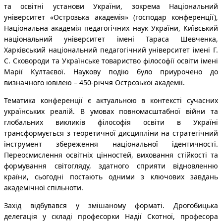
та освітні установи України, зокрема Національний
університет «Острозька академія» (господар конференції),
Національна академія педагогічних наук України, Київський
національний університет імені Тараса Шевченка,
Харківський національний педагогічний університет імені Г.
С. Сковороди та Українське товариство філософії освіти імені
Марії Култаєвої. Наукову подію було приурочено до
визначного ювілею – 450-річчя Острозької академії.
Тематика конференції є актуальною в контексті сучасних
українських реалій. В умовах повномасштабної війни та
глобальних викликів філософія освіти в Україні
трансформується з теоретичної дисципліни на стратегічний
інструмент збереження національної ідентичності.
Переосмислення освітніх цінностей, виховання стійкості та
формування світогляду, здатного сприяти відновленню
країни, сьогодні постають одними з ключових завдань
академічної спільноти.
Захід відбувався у змішаному форматі. Дрогобицька
делегація у складі професорки Надії Скотної, професора