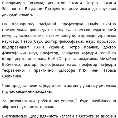
Володимира Возняка, доценток Оксани Петрів, Оксани
Зеленої та Богданни Гвоздецької долучилася до наукових
дискусій онлайн.
На пленарному засіданні професорка Надія Скотна
презентувала доповідь на тему «Філософсько-педагогічний
вимір сучасної освіти», а також виступили провідні українські
науковці: Петро Саух, доктор філософських наук, професор,
віцепрезидент НАПН України; Петро Кралюк, доктор
філософських наук, професор, завідувач кафедри теорії та
історії держави і права НаУ «Острозька академія»; Михайло
Бойченко, доктор філософських наук, професор кафедри
теоретичної і практичної філософії КНУ імені Тараса
Шевченка.
Інші представники кафедри взяли активну участь у дискусіях
під час секційних засідань.
За результатами роботи конференції буде опубліковано
збірник наукових матеріалів.
Висловлюємо щиру вдячність колегам з Острога за високий