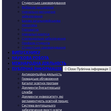
Студентське самоврядування
Вибіркові дисципліни
Навчально-методичне
забезпечення
Базова загальновійськова
підготовка
Гуртожиток
Навчальні корпуси
Стипендіальне забезпечення
Профком студентів
Студентське самоврядування
ВИПУСКНИКУ
НАУКОВА РОБОТА
МІЖНАРОДНА ДІЯЛЬНІСТЬ
ПУБЛІЧНА ІНФОРМАЦІЯ
Close Публічна інформація
Антикорупційна діяльність
Громадське обговорення
Каталог освітніх програм
Документи бухгалтерської
служби
Документи університету, які
регламентують освітній процес
Система внутрішнього
забезпечення якості освіти