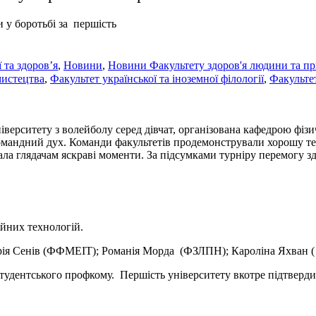
 у боротьбі за першість
ї та здоров’я
,
Новини
,
Новини Факультету здоров'я людини та п
мистецтва
,
Факультет української та іноземної філології
,
Факультет
ерситету з волейболу серед дівчат, організована кафедрою фізичн
омандний дух. Команди факультетів продемонстрували хорошу тех
ла глядачам яскраві моменти. За підсумками турніру перемогу з
ійних технологій.
орія Сенів (ФФМЕІТ); Романія Морда (ФЗЛПН); Кароліна Яхван (
тудентського профкому. Першість університету вкотре підтверди