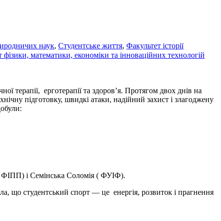
риродничих наук
,
Студентське життя
,
Факультет історії
 фізики, математики, економіки та інноваційних технологій
ої терапії, ерготерапії та здоров’я. Протягом двох днів на
нічну підготовку, швидкі атаки, надійний захист і злагоджену
добули:
 ФІПП) і Семінська Соломія ( ФУІФ).
ла, що студентський спорт — це енергія, розвиток і прагнення