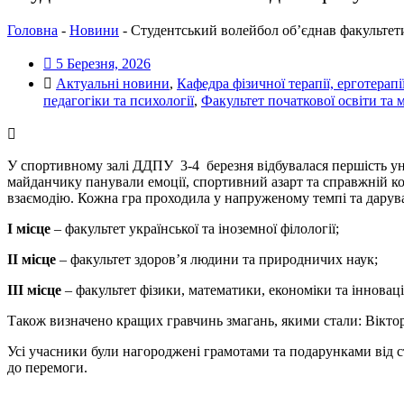
Головна
-
Новини
-
Студентський волейбол об’єднав факультети
5 Березня, 2026
Актуальні новини
,
Кафедра фізичної терапії, ерготерапі
педагогіки та психології
,
Факультет початкової освіти та 
У спортивному залі ДДПУ 3-4 березня відбувалася першість унів
майданчику панували емоції, спортивний азарт та справжній к
взаємодію. Кожна гра проходила у напруженому темпі та дарува
I місце
– факультет української та іноземної філології;
II місце
– факультет здоров’я людини та природничих наук;
III місце
– факультет фізики, математики, економіки та інновац
Також визначено кращих гравчинь змагань, якими стали: Вікт
Усі учасники були нагороджені грамотами та подарунками від с
до перемоги.