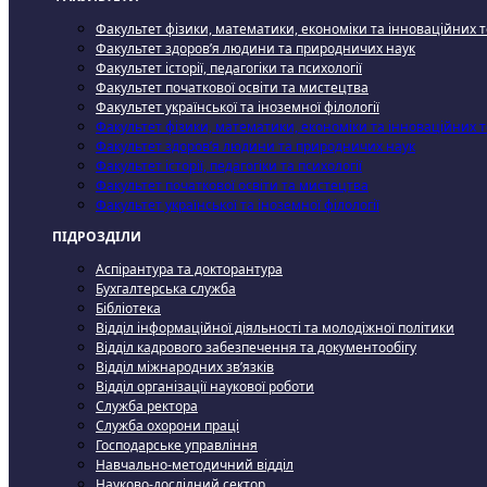
Факультет фізики, математики, економіки та інноваційних 
Факультет здоров’я людини та природничих наук
Факультет історії, педагогіки та психології
Факультет початкової освіти та мистецтва
Факультет української та іноземної філології
Факультет фізики, математики, економіки та інноваційних 
Факультет здоров’я людини та природничих наук
Факультет історії, педагогіки та психології
Факультет початкової освіти та мистецтва
Факультет української та іноземної філології
ПІДРОЗДІЛИ
Аспірантура та докторантура
Бухгалтерська служба
Бібліотека
Відділ інформаційної діяльності та молодіжної політики
Відділ кадрового забезпечення та документообігу
Відділ міжнародних зв’язків
Відділ організації наукової роботи
Служба ректора
Служба охорони праці
Господарське управління
Навчально-методичний відділ
Науково-дослідний сектор