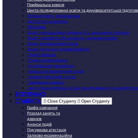
Приймальна комісія
Центр післядипломної освіти та доуніверситетської підготов
Аспірантура та докторантура
Бухгалтерська служба
Бібліотека
Відділ інформаційної діяльності та молодіжної політики
Відділ кадрового забезпечення та документообігу
Відділ міжнародних зв’язків
Відділ організації наукової роботи
Служба ректора
Служба охорони праці
Господарське управління
Навчально-методичний відділ
Науково-дослідний сектор
Приймальна комісія
Центр післядипломної освіти та доуніверситетської підготов
ВСТУПНИКУ
СТУДЕНТУ
Close Студенту
Open Студенту
Графік навчання
Розклад занять та
дзвінків
Анонси подій
Підсумкова атестація
Заліково-екзаменаційна