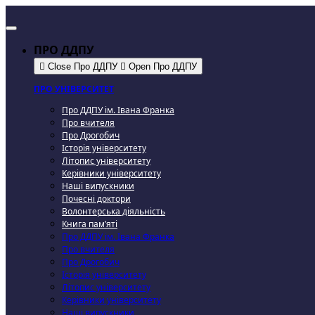
ПРО ДДПУ
Close Про ДДПУ
Open Про ДДПУ
ПРО УНІВЕРСИТЕТ
Про ДДПУ ім. Івана Франка
Про вчителя
Про Дрогобич
Історія університету
Літопис університету
Керівники університету
Наші випускники
Почесні доктори
Волонтерська діяльність
Книга пам’яті
Про ДДПУ ім. Івана Франка
Про вчителя
Про Дрогобич
Історія університету
Літопис університету
Керівники університету
Наші випускники