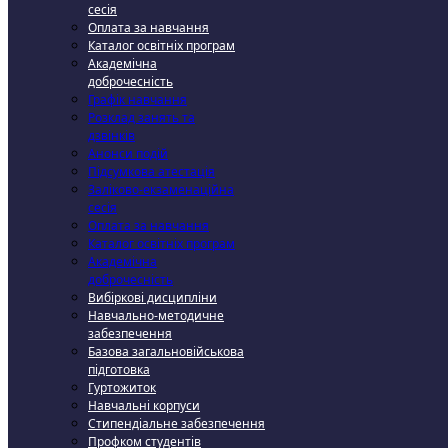
сесія
Оплата за навчання
Каталог освітніх програм
Академічна
доброчесність
Графік навчання
Розклад занять та
дзвінків
Анонси подій
Підсумкова атестація
Заліково-екзаменаційна
сесія
Оплата за навчання
Каталог освітніх програм
Академічна
доброчесність
Вибіркові дисципліни
Навчально-методичне
забезпечення
Базова загальновійськова
підготовка
Гуртожиток
Навчальні корпуси
Стипендіальне забезпечення
Профком студентів