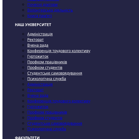
Почесні доктори
Волонтерська діяльність
Книга пам’яті
НАШ УНІВЕРСИТЕТ
Адміністрація
Ректорат
Вчена рада
Конференція трудового колективу
Гуртожиток
Профком працівників
Профком студентів
Студентське самоврядування
Психологічна служба
Адміністрація
Ректорат
Вчена рада
Конференція трудового колективу
Гуртожиток
Профком працівників
Профком студентів
Студентське самоврядування
Психологічна служба
ФАКУЛЬТЕТИ