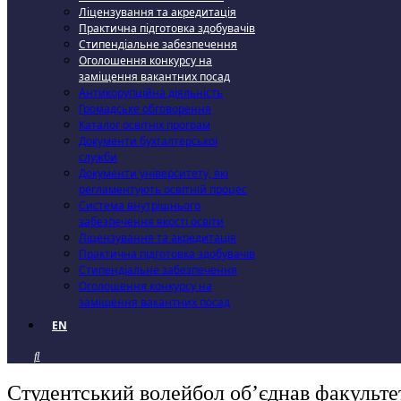
Ліцензування та акредитація
Практична підготовка здобувачів
Стипендіальне забезпечення
Оголошення конкурсу на
заміщення вакантних посад
Антикорупційна діяльність
Громадське обговорення
Каталог освітніх програм
Документи бухгалтерської
служби
Документи університету, які
регламентують освітній процес
Система внутрішнього
забезпечення якості освіти
Ліцензування та акредитація
Практична підготовка здобувачів
Стипендіальне забезпечення
Оголошення конкурсу на
заміщення вакантних посад
EN
Студентський волейбол об’єднав факультет